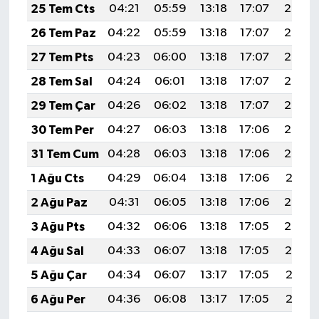
25 Tem Cts
04:21
05:59
13:18
17:07
20:27
26 Tem Paz
04:22
05:59
13:18
17:07
20:27
27 Tem Pts
04:23
06:00
13:18
17:07
20:26
28 Tem Sal
04:24
06:01
13:18
17:07
20:25
29 Tem Çar
04:26
06:02
13:18
17:07
20:24
30 Tem Per
04:27
06:03
13:18
17:06
20:23
31 Tem Cum
04:28
06:03
13:18
17:06
20:22
1 Ağu Cts
04:29
06:04
13:18
17:06
20:21
2 Ağu Paz
04:31
06:05
13:18
17:06
20:20
3 Ağu Pts
04:32
06:06
13:18
17:05
20:20
4 Ağu Sal
04:33
06:07
13:18
17:05
20:19
5 Ağu Çar
04:34
06:07
13:17
17:05
20:18
6 Ağu Per
04:36
06:08
13:17
17:05
20:16