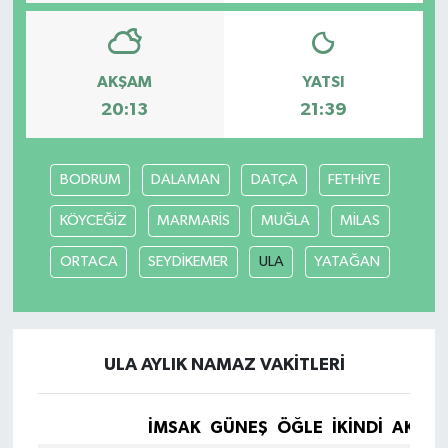
AKŞAM
YATSI
20:13
21:39
BODRUM
DALAMAN
DATÇA
FETHİYE
KÖYCEĞİZ
MARMARİS
MUĞLA
MİLAS
ORTACA
SEYDİKEMER
ULA
YATAĞAN
ULA AYLIK NAMAZ VAKITLERI
İMSAK
GÜNEŞ
ÖĞLE
İKINDI
AKŞA