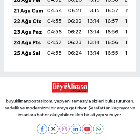
20 Ağu Per
04:52
06:20
13:15
16:58
20:00
21 Ağu Cum
04:54
06:21
13:15
16:57
19:59
22 Ağu Cts
04:55
06:22
13:14
16:57
19:57
23 Ağu Paz
04:56
06:22
13:14
16:56
19:56
24 Ağu Pts
04:57
06:23
13:14
16:56
19:55
25 Ağu Sal
04:58
06:24
13:14
16:55
19:53
buyuklimanpostasicom, yepyeni temasıyla sizleri buluştururken,
sadelik ve modernizmi bir araya getiriyor. Şatafattan kaçınıyor ve
insanlara haber okuyabilecekleri bir altyapı sunuyor.