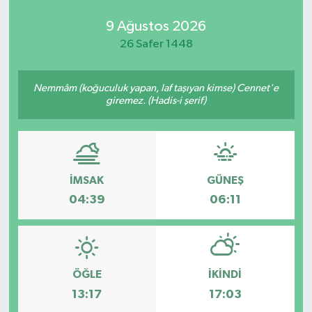
9 Ağustos 2026
26 Safer 1448
Nemmâm (koğuculuk yapan, laf taşıyan kimse) Cennet'e
giremez. (Hadis-i şerif)
İMSAK
GÜNEŞ
04:39
06:11
ÖĞLE
İKINDI
13:17
17:03