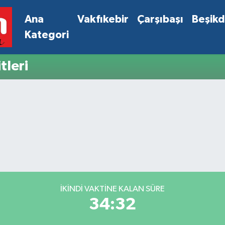
Ana
Vakfıkebir
Çarşıbaşı
Beşik
Kategori
leri
İKINDI VAKTINE KALAN SÜRE
34:32