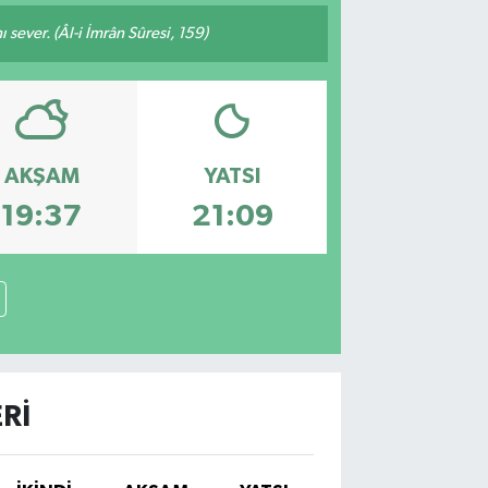
 sever. (Âl-i İmrân Sûresi, 159)
AKŞAM
YATSI
19:37
21:09
RI