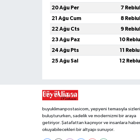
20 Ağu Per
7 Rebiu
21 Ağu Cum
8 Rebiu
22 Ağu Cts
9 Rebiu
23 Ağu Paz
10 Rebi
24 Ağu Pts
11 Rebi
25 Ağu Sal
12 Rebi
buyuklimanpostasicom, yepyeni temasıyla sizleri
buluştururken, sadelik ve modernizmi bir araya
getiriyor. Şatafattan kaçınıyor ve insanlara habe
okuyabilecekleri bir altyapı sunuyor.