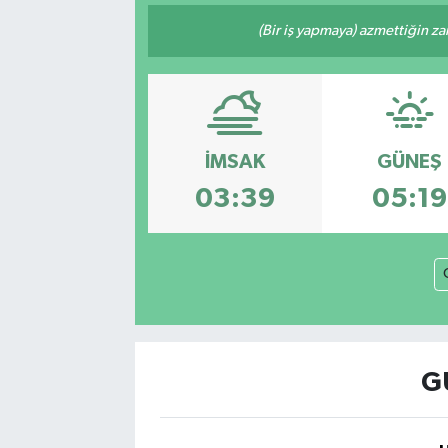
(Bir iş yapmaya) azmettiğin zam
İMSAK
GÜNEŞ
03:39
05:19
G