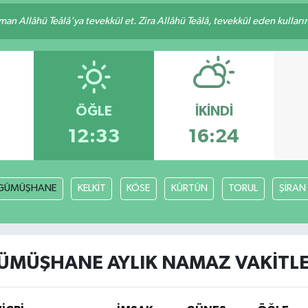
an Allâhü Teâlâ'ya tevekkül et. Zira Allâhü Teâlâ, tevekkül eden kullarını
ÖĞLE
İKINDI
12:33
16:24
GÜMÜŞHANE
KELKİT
KÖSE
KÜRTÜN
TORUL
ŞİRAN
ÜMÜŞHANE AYLIK NAMAZ VAKITLE