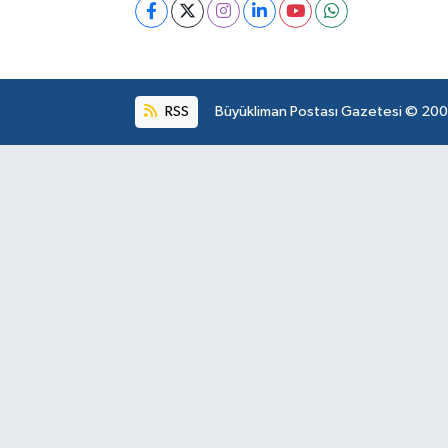
RSS
Büyükliman Postası Gazetesi © 2004.