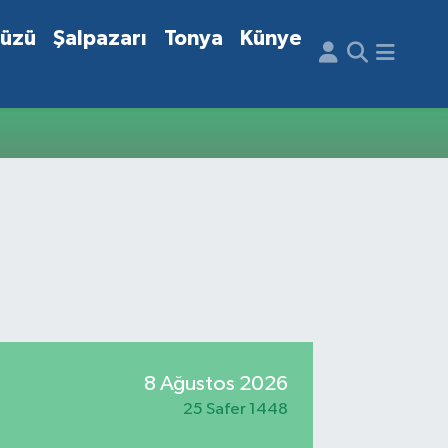
düzü
Şalpazarı
Tonya
Künye
8 Ağustos 2026
25 Safer 1448