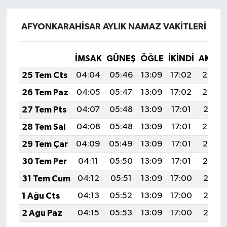
AFYONKARAHİSAR AYLIK NAMAZ VAKITLERI
İMSAK
GÜNEŞ
ÖĞLE
İKINDI
AKŞA
25 Tem Cts
04:04
05:46
13:09
17:02
20:23
26 Tem Paz
04:05
05:47
13:09
17:02
20:22
27 Tem Pts
04:07
05:48
13:09
17:01
20:21
28 Tem Sal
04:08
05:48
13:09
17:01
20:20
29 Tem Çar
04:09
05:49
13:09
17:01
20:19
30 Tem Per
04:11
05:50
13:09
17:01
20:19
31 Tem Cum
04:12
05:51
13:09
17:00
20:18
1 Ağu Cts
04:13
05:52
13:09
17:00
20:17
2 Ağu Paz
04:15
05:53
13:09
17:00
20:16