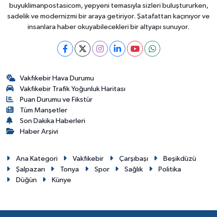
buyuklimanpostasicom, yepyeni temasıyla sizleri buluştururken,
sadelik ve modernizmi bir araya getiriyor. Şatafattan kaçınıyor ve
insanlara haber okuyabilecekleri bir altyapı sunuyor.
Vakfıkebir Hava Durumu
Vakfıkebir Trafik Yoğunluk Haritası
Puan Durumu ve Fikstür
Tüm Manşetler
Son Dakika Haberleri
Haber Arşivi
Ana Kategori
Vakfıkebir
Çarşıbaşı
Beşikdüzü
Şalpazarı
Tonya
Spor
Sağlık
Politika
Düğün
Künye