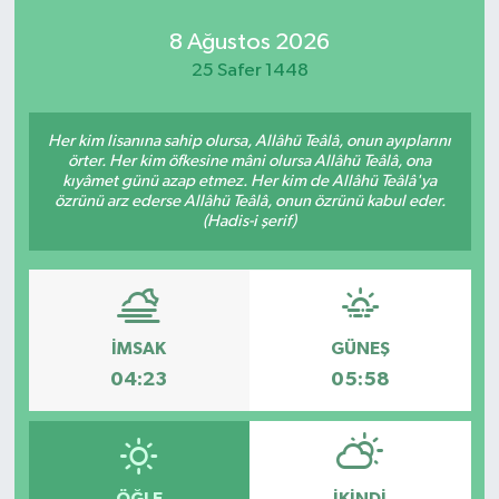
8 Ağustos 2026
25 Safer 1448
Her kim lisanına sahip olursa, Allâhü Teâlâ, onun ayıplarını
örter. Her kim öfkesine mâni olursa Allâhü Teâlâ, ona
kıyâmet günü azap etmez. Her kim de Allâhü Teâlâ'ya
özrünü arz ederse Allâhü Teâlâ, onun özrünü kabul eder.
(Hadis-i şerif)
İMSAK
GÜNEŞ
04:23
05:58