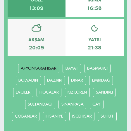
ÖĞLE
İKINDI
13:09
16:58
AKŞAM
YATSI
20:09
21:38
AFYONKARAHİSAR
BAYAT
BAŞMAKÇI
BOLVADİN
DAZKIRI
DİNAR
EMİRDAĞ
EVCİLER
HOCALAR
KIZILÖREN
SANDIKLI
SULTANDAĞI
SİNANPAŞA
ÇAY
ÇOBANLAR
İHSANİYE
İSCEHİSAR
ŞUHUT