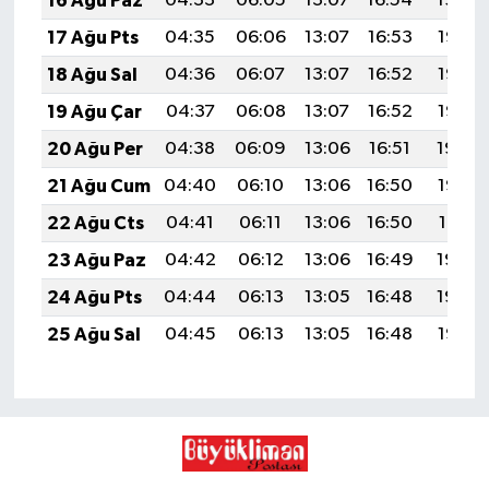
16 Ağu Paz
04:33
06:05
13:07
16:54
19:59
17 Ağu Pts
04:35
06:06
13:07
16:53
19:58
18 Ağu Sal
04:36
06:07
13:07
16:52
19:57
19 Ağu Çar
04:37
06:08
13:07
16:52
19:55
20 Ağu Per
04:38
06:09
13:06
16:51
19:54
21 Ağu Cum
04:40
06:10
13:06
16:50
19:52
22 Ağu Cts
04:41
06:11
13:06
16:50
19:51
23 Ağu Paz
04:42
06:12
13:06
16:49
19:50
24 Ağu Pts
04:44
06:13
13:05
16:48
19:48
25 Ağu Sal
04:45
06:13
13:05
16:48
19:47