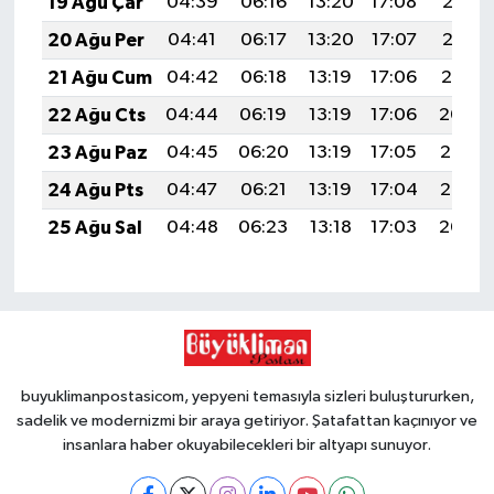
19 Ağu Çar
04:39
06:16
13:20
17:08
20:13
20 Ağu Per
04:41
06:17
13:20
17:07
20:12
21 Ağu Cum
04:42
06:18
13:19
17:06
20:10
22 Ağu Cts
04:44
06:19
13:19
17:06
20:09
23 Ağu Paz
04:45
06:20
13:19
17:05
20:07
24 Ağu Pts
04:47
06:21
13:19
17:04
20:06
25 Ağu Sal
04:48
06:23
13:18
17:03
20:04
buyuklimanpostasicom, yepyeni temasıyla sizleri buluştururken,
sadelik ve modernizmi bir araya getiriyor. Şatafattan kaçınıyor ve
insanlara haber okuyabilecekleri bir altyapı sunuyor.