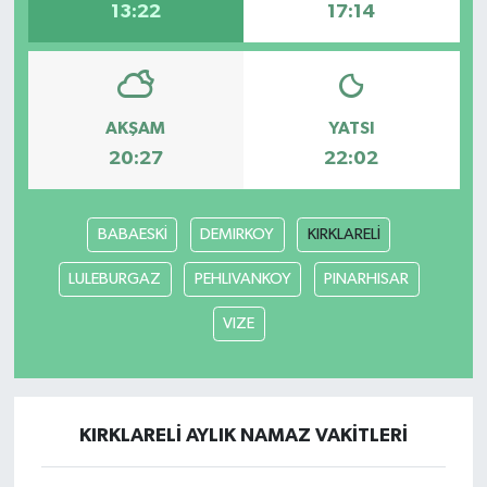
13:22
17:14
AKŞAM
YATSI
20:27
22:02
BABAESKİ
DEMIRKOY
KIRKLARELİ
LULEBURGAZ
PEHLIVANKOY
PINARHISAR
VIZE
KIRKLARELİ AYLIK NAMAZ VAKITLERI