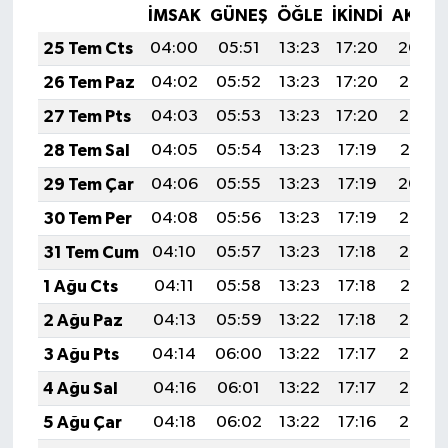
İMSAK
GÜNEŞ
ÖĞLE
İKINDI
AKŞA
25 Tem Cts
04:00
05:51
13:23
17:20
20:44
26 Tem Paz
04:02
05:52
13:23
17:20
20:43
27 Tem Pts
04:03
05:53
13:23
17:20
20:42
28 Tem Sal
04:05
05:54
13:23
17:19
20:41
29 Tem Çar
04:06
05:55
13:23
17:19
20:40
30 Tem Per
04:08
05:56
13:23
17:19
20:39
31 Tem Cum
04:10
05:57
13:23
17:18
20:38
1 Ağu Cts
04:11
05:58
13:23
17:18
20:37
2 Ağu Paz
04:13
05:59
13:22
17:18
20:36
3 Ağu Pts
04:14
06:00
13:22
17:17
20:35
4 Ağu Sal
04:16
06:01
13:22
17:17
20:34
5 Ağu Çar
04:18
06:02
13:22
17:16
20:32