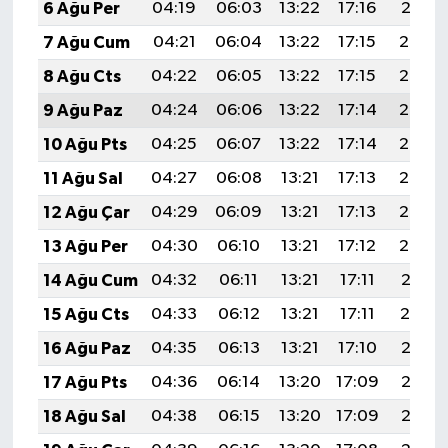
6 Ağu Per
04:19
06:03
13:22
17:16
20:31
7 Ağu Cum
04:21
06:04
13:22
17:15
20:30
8 Ağu Cts
04:22
06:05
13:22
17:15
20:29
9 Ağu Paz
04:24
06:06
13:22
17:14
20:27
10 Ağu Pts
04:25
06:07
13:22
17:14
20:26
11 Ağu Sal
04:27
06:08
13:21
17:13
20:25
12 Ağu Çar
04:29
06:09
13:21
17:13
20:23
13 Ağu Per
04:30
06:10
13:21
17:12
20:22
14 Ağu Cum
04:32
06:11
13:21
17:11
20:21
15 Ağu Cts
04:33
06:12
13:21
17:11
20:19
16 Ağu Paz
04:35
06:13
13:21
17:10
20:18
17 Ağu Pts
04:36
06:14
13:20
17:09
20:16
18 Ağu Sal
04:38
06:15
13:20
17:09
20:15