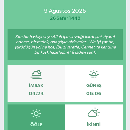
9 Ağustos 2026
26 Safer 1448
Kim bir hastayı veya Allah için sevdiği kardeşini ziyaret
ederse, bir melek, ona şöyle nidâ eder: "Ne iyi yaptın,
yürüdüğün yol ne hoş, (bu ziyaretle) Cennet'te kendine
bir köşk hazırladın!" (Hadis-i şerif)
İMSAK
GÜNEŞ
04:24
06:06
ÖĞLE
İKINDI