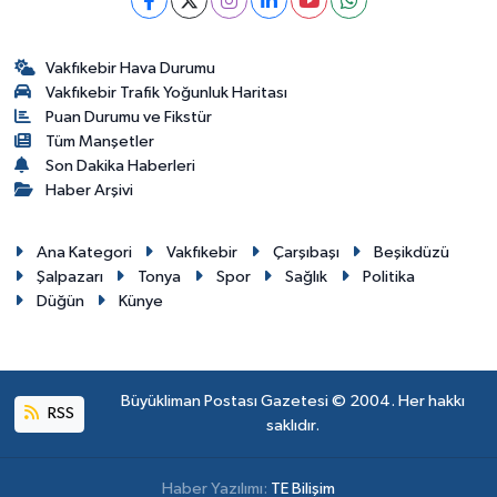
Vakfıkebir Hava Durumu
Vakfıkebir Trafik Yoğunluk Haritası
Puan Durumu ve Fikstür
Tüm Manşetler
Son Dakika Haberleri
Haber Arşivi
Ana Kategori
Vakfıkebir
Çarşıbaşı
Beşikdüzü
Şalpazarı
Tonya
Spor
Sağlık
Politika
Düğün
Künye
Büyükliman Postası Gazetesi © 2004. Her hakkı
RSS
saklıdır.
Haber Yazılımı:
TE Bilişim