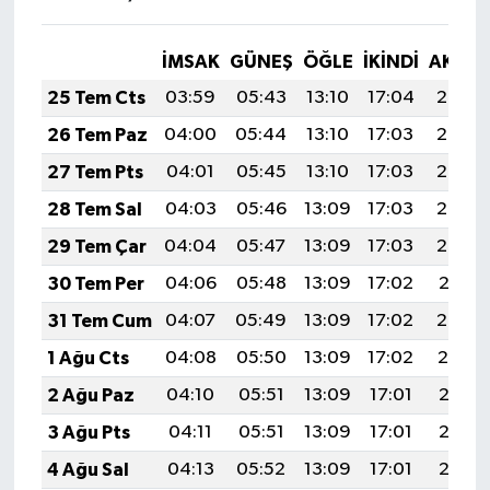
İMSAK
GÜNEŞ
ÖĞLE
İKINDI
AKŞA
25 Tem Cts
03:59
05:43
13:10
17:04
20:26
26 Tem Paz
04:00
05:44
13:10
17:03
20:25
27 Tem Pts
04:01
05:45
13:10
17:03
20:24
28 Tem Sal
04:03
05:46
13:09
17:03
20:23
29 Tem Çar
04:04
05:47
13:09
17:03
20:22
30 Tem Per
04:06
05:48
13:09
17:02
20:21
31 Tem Cum
04:07
05:49
13:09
17:02
20:20
1 Ağu Cts
04:08
05:50
13:09
17:02
20:19
2 Ağu Paz
04:10
05:51
13:09
17:01
20:18
3 Ağu Pts
04:11
05:51
13:09
17:01
20:17
4 Ağu Sal
04:13
05:52
13:09
17:01
20:16