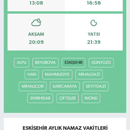
13:08
16:58
AKŞAM
YATSI
20:09
21:39
ALPU
BEYLİKOVA
ESKİŞEHİR
GÜNYÜZÜ
HAN
MAHMUDİYE
MİHALGAZİ
MİHALIÇÇIK
SARICAKAYA
SEYİTGAZİ
SİVRİHİSAR
ÇİFTELER
İNÖNÜ
ESKİŞEHİR AYLIK NAMAZ VAKITLERI