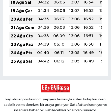
18 Ağu Sal
04:32
06:06
13:07
16:54
19:58
19 Ağu Çar
04:34
06:06
13:07
16:53
19:57
20 Ağu Per
04:35
06:07
13:06
16:52
19:56
21 Ağu Cum
04:36
06:08
13:06
16:52
19:54
22 Ağu Cts
04:38
06:09
13:06
16:51
19:53
23 Ağu Paz
04:39
06:10
13:06
16:50
19:51
24 Ağu Pts
04:40
06:11
13:05
16:49
19:50
25 Ağu Sal
04:42
06:12
13:05
16:49
19:48
buyuklimanpostasicom, yepyeni temasıyla sizleri buluştururken,
sadelik ve modernizmi bir araya getiriyor. Şatafattan kaçınıyor ve
insanlara haber okuyabilecekleri bir altyapı sunuyor.