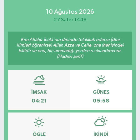
10 Ağustos 2026
27 Safer 1448
Kim Allâhü Teâlâ'nın dininde tefakkuh ederse (dînî
ilimleri öğrenirse) Allah Azze ve Celle, ona (her işinde)
kâfidir ve onu, hiç ummadığı yerden rızıklandırıverir.
(Hadis-i şerif)
İMSAK
GÜNEŞ
04:21
05:58
ÖĞLE
İKINDI