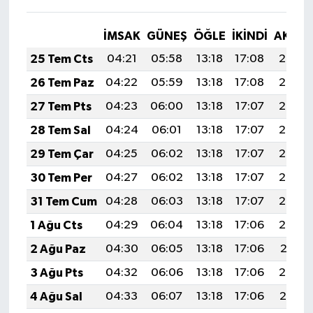
İMSAK
GÜNEŞ
ÖĞLE
İKINDI
AKŞA
25 Tem Cts
04:21
05:58
13:18
17:08
20:28
26 Tem Paz
04:22
05:59
13:18
17:08
20:27
27 Tem Pts
04:23
06:00
13:18
17:07
20:26
28 Tem Sal
04:24
06:01
13:18
17:07
20:25
29 Tem Çar
04:25
06:02
13:18
17:07
20:25
30 Tem Per
04:27
06:02
13:18
17:07
20:24
31 Tem Cum
04:28
06:03
13:18
17:07
20:23
1 Ağu Cts
04:29
06:04
13:18
17:06
20:22
2 Ağu Paz
04:30
06:05
13:18
17:06
20:21
3 Ağu Pts
04:32
06:06
13:18
17:06
20:20
4 Ağu Sal
04:33
06:07
13:18
17:06
20:19