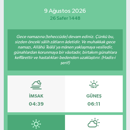
9 Ağustos 2026
26 Safer 1448
Gece namazına (teheccüde) devam ediniz. Çünkü bu,
sizden önceki sâlih zâtların âdetidir. Ve muhakkak gece
namazı, Allâhü Teâlâ'ya mânen yaklaşmaya vesîledir,
günahlardan korunmaya bir vâsıtadır, birtakım günahlara
keffârettir ve hastalıkları bedenden uzaklaştırır. (Hadis-i
şerif)
İMSAK
GÜNEŞ
04:39
06:11