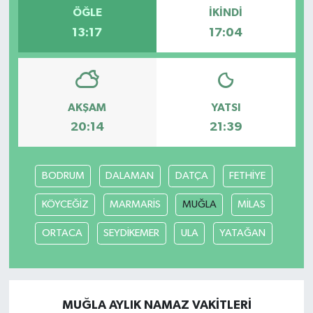
ÖĞLE
İKINDI
13:17
17:04
AKŞAM
YATSI
20:14
21:39
BODRUM
DALAMAN
DATÇA
FETHİYE
KÖYCEĞİZ
MARMARİS
MUĞLA
MİLAS
ORTACA
SEYDİKEMER
ULA
YATAĞAN
MUĞLA AYLIK NAMAZ VAKITLERI