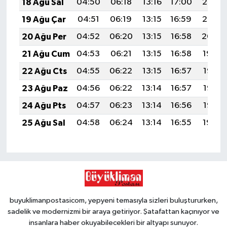
18 Ağu Sal
04:50
06:18
13:16
17:00
20:03
19 Ağu Çar
04:51
06:19
13:15
16:59
20:02
20 Ağu Per
04:52
06:20
13:15
16:58
20:00
21 Ağu Cum
04:53
06:21
13:15
16:58
19:59
22 Ağu Cts
04:55
06:22
13:15
16:57
19:58
23 Ağu Paz
04:56
06:22
13:14
16:57
19:56
24 Ağu Pts
04:57
06:23
13:14
16:56
19:55
25 Ağu Sal
04:58
06:24
13:14
16:55
19:54
buyuklimanpostasicom, yepyeni temasıyla sizleri buluştururken,
sadelik ve modernizmi bir araya getiriyor. Şatafattan kaçınıyor ve
insanlara haber okuyabilecekleri bir altyapı sunuyor.