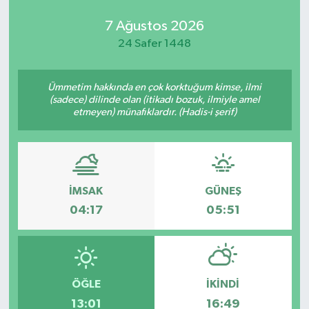
7 Ağustos 2026
24 Safer 1448
Ümmetim hakkında en çok korktuğum kimse, ilmi
(sadece) dilinde olan (itikadı bozuk, ilmiyle amel
etmeyen) münafıklardır. (Hadis-i şerif)
İMSAK
GÜNEŞ
04:17
05:51
ÖĞLE
İKINDI
13:01
16:49