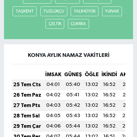
TAŞKENT
TUZLUKÇU
YALIHÜYÜK
YUNAK
ÇELTİK
ÇUMRA
KONYA AYLIK NAMAZ VAKITLERI
İMSAK
GÜNEŞ
ÖĞLE
İKINDI
AKŞA
25 Tem Cts
04:01
05:40
13:02
16:52
20:13
26 Tem Paz
04:02
05:41
13:02
16:52
20:12
27 Tem Pts
04:03
05:42
13:02
16:52
20:11
28 Tem Sal
04:05
05:43
13:02
16:52
20:10
29 Tem Çar
04:06
05:44
13:02
16:52
20:10
30 Tem Per
04:07
05:44
13:02
16:51
20:09