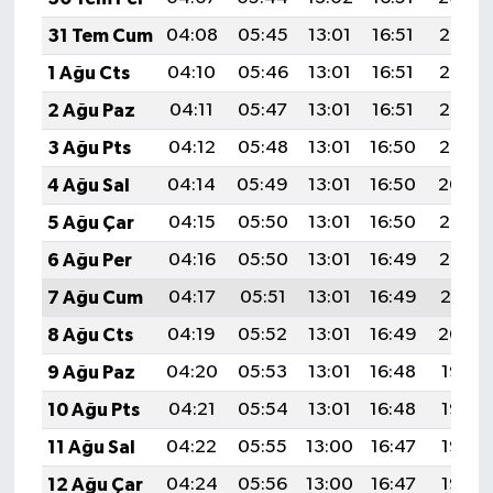
31 Tem Cum
04:08
05:45
13:01
16:51
20:08
1 Ağu Cts
04:10
05:46
13:01
16:51
20:07
2 Ağu Paz
04:11
05:47
13:01
16:51
20:06
3 Ağu Pts
04:12
05:48
13:01
16:50
20:05
4 Ağu Sal
04:14
05:49
13:01
16:50
20:04
5 Ağu Çar
04:15
05:50
13:01
16:50
20:03
6 Ağu Per
04:16
05:50
13:01
16:49
20:02
7 Ağu Cum
04:17
05:51
13:01
16:49
20:01
8 Ağu Cts
04:19
05:52
13:01
16:49
20:00
9 Ağu Paz
04:20
05:53
13:01
16:48
19:58
10 Ağu Pts
04:21
05:54
13:01
16:48
19:57
11 Ağu Sal
04:22
05:55
13:00
16:47
19:56
12 Ağu Çar
04:24
05:56
13:00
16:47
19:55