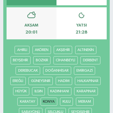
AKŞAM
YATSI
20:01
21:28
AHIRLI
AKÖREN
AKŞEHİR
ALTINEKİN
BEYŞEHİR
BOZKIR
CİHANBEYLİ
DERBENT
DEREBUCAK
DOĞANHİSAR
EMİRGAZİ
EREĞLİ
GÜNEYSINIR
HADİM
HALKAPINAR
HÜYÜK
ILGIN
KADINHANI
KARAPINAR
KARATAY
KONYA
KULU
MERAM
SARAYÖNÜ
SELÇUKLU
SEYDİŞEHİR