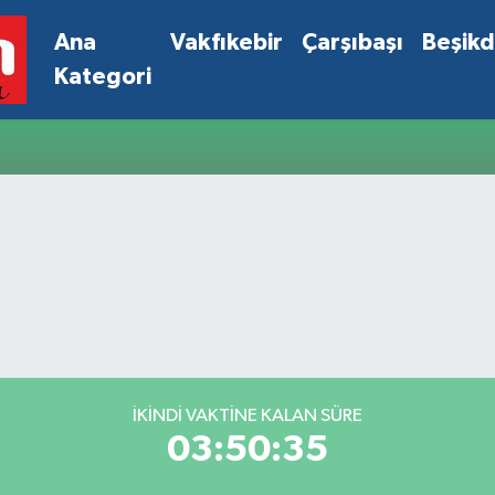
Ana
Vakfıkebir
Çarşıbaşı
Beşik
Kategori
İKINDI VAKTINE KALAN SÜRE
03:50:34