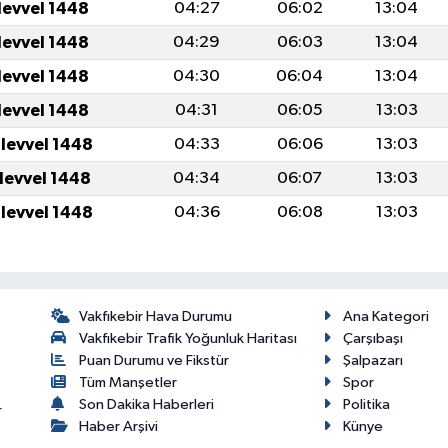
levvel 1448
04:27
06:02
13:04
levvel 1448
04:29
06:03
13:04
levvel 1448
04:30
06:04
13:04
levvel 1448
04:31
06:05
13:03
ulevvel 1448
04:33
06:06
13:03
ulevvel 1448
04:34
06:07
13:03
ulevvel 1448
04:36
06:08
13:03
Vakfıkebir Hava Durumu
Ana Kategori
Vakfıkebir Trafik Yoğunluk Haritası
Çarşıbaşı
Puan Durumu ve Fikstür
Şalpazarı
Tüm Manşetler
Spor
Son Dakika Haberleri
Politika
r
Haber Arşivi
Künye