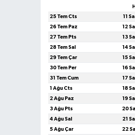
25 Tem Cts
11 S
26 Tem Paz
12 S
27 Tem Pts
13 S
28 Tem Sal
14 S
29 Tem Çar
15 S
30 Tem Per
16 S
31 Tem Cum
17 S
1 Ağu Cts
18 S
2 Ağu Paz
19 S
3 Ağu Pts
20 S
4 Ağu Sal
21 S
5 Ağu Çar
22 S