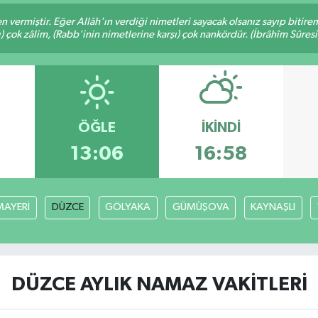
en vermiştir. Eğer Allâh'ın verdiği nimetleri sayacak olsanız sayıp bitire
ı) çok zâlim, (Rabb'inin nimetlerine karşı) çok nankördür. (İbrâhîm Sûresi
ÖĞLE
İKINDI
13:06
16:58
AYERİ
DÜZCE
GÖLYAKA
GÜMÜŞOVA
KAYNAŞLI
DÜZCE AYLIK NAMAZ VAKITLERI