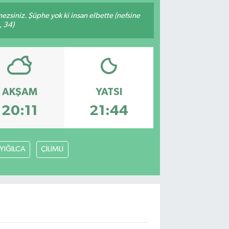
mezsiniz. Şüphe yok ki insan elbette (nefsine
, 34)
AKŞAM
YATSI
20:11
21:44
YIĞILCA
ÇİLİMLİ