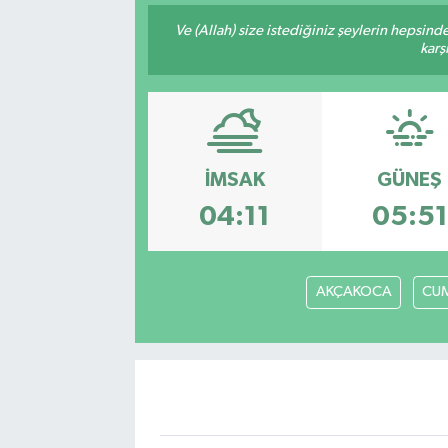
Ve (Allah) size istediğiniz şeylerin hepsind
karş
İMSAK
GÜNEŞ
04:11
05:51
AKÇAKOCA
CUM