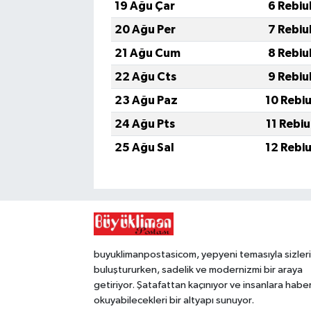
19 Ağu Çar
6 Rebiu
20 Ağu Per
7 Rebiu
21 Ağu Cum
8 Rebiu
22 Ağu Cts
9 Rebiu
23 Ağu Paz
10 Rebi
24 Ağu Pts
11 Rebi
25 Ağu Sal
12 Rebi
buyuklimanpostasicom, yepyeni temasıyla sizleri
buluştururken, sadelik ve modernizmi bir araya
getiriyor. Şatafattan kaçınıyor ve insanlara habe
okuyabilecekleri bir altyapı sunuyor.