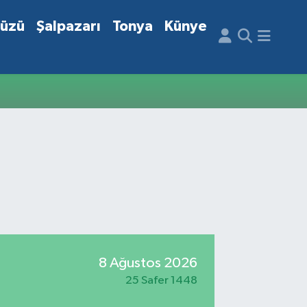
düzü
Şalpazarı
Tonya
Künye
8 Ağustos 2026
25 Safer 1448