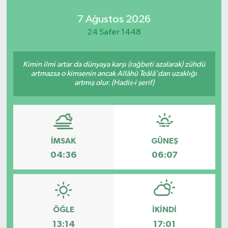
7 Ağustos 2026
24 Safer 1448
Kimin ilmi artar da dünyaya karşı (rağbeti azalarak) zühdü
artmazsa o kimsenin ancak Allâhü Teâlâ'dan uzaklığı
artmış olur. (Hadis-i şerif)
İMSAK
GÜNEŞ
04:36
06:07
ÖĞLE
İKINDI
13:14
17:01