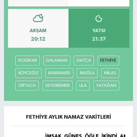
AKŞAM
YATSI
20:12
21:37
BODRUM
DALAMAN
DATÇA
FETHİYE
KÖYCEĞİZ
MARMARİS
MUĞLA
MİLAS
ORTACA
SEYDİKEMER
ULA
YATAĞAN
FETHİYE AYLIK NAMAZ VAKITLERI
İMSAK
GÜNEŞ
ÖĞLE
İKINDI
AKŞA