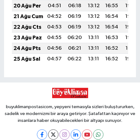
20 Ağu Per
04:51
06:18
13:12
16:55
19:56
21 Ağu Cum
04:52
06:19
13:12
16:54
19:55
22 Ağu Cts
04:53
06:19
13:12
16:54
19:54
23 Ağu Paz
04:55
06:20
13:11
16:53
19:52
24 Ağu Pts
04:56
06:21
13:11
16:52
19:51
25 Ağu Sal
04:57
06:22
13:11
16:52
19:50
buyuklimanpostasicom, yepyeni temasıyla sizleri buluştururken,
sadelik ve modernizmi bir araya getiriyor. Şatafattan kaçınıyor ve
insanlara haber okuyabilecekleri bir altyapı sunuyor.