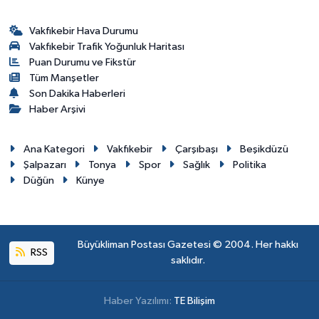
Vakfıkebir Hava Durumu
Vakfıkebir Trafik Yoğunluk Haritası
Puan Durumu ve Fikstür
Tüm Manşetler
Son Dakika Haberleri
Haber Arşivi
Ana Kategori
Vakfıkebir
Çarşıbaşı
Beşikdüzü
Şalpazarı
Tonya
Spor
Sağlık
Politika
Düğün
Künye
Büyükliman Postası Gazetesi © 2004. Her hakkı
RSS
saklıdır.
Haber Yazılımı:
TE Bilişim