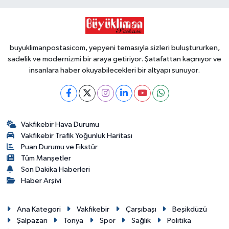
buyuklimanpostasicom, yepyeni temasıyla sizleri buluştururken,
sadelik ve modernizmi bir araya getiriyor. Şatafattan kaçınıyor ve
insanlara haber okuyabilecekleri bir altyapı sunuyor.
Vakfıkebir Hava Durumu
Vakfıkebir Trafik Yoğunluk Haritası
Puan Durumu ve Fikstür
Tüm Manşetler
Son Dakika Haberleri
Haber Arşivi
Ana Kategori
Vakfıkebir
Çarşıbaşı
Beşikdüzü
Şalpazarı
Tonya
Spor
Sağlık
Politika