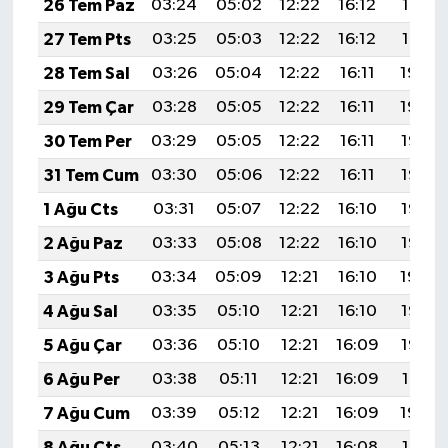
26 Tem Paz
03:24
05:02
12:22
16:12
19:31
27 Tem Pts
03:25
05:03
12:22
16:12
19:31
28 Tem Sal
03:26
05:04
12:22
16:11
19:30
29 Tem Çar
03:28
05:05
12:22
16:11
19:29
30 Tem Per
03:29
05:05
12:22
16:11
19:28
31 Tem Cum
03:30
05:06
12:22
16:11
19:27
1 Ağu Cts
03:31
05:07
12:22
16:10
19:26
2 Ağu Paz
03:33
05:08
12:22
16:10
19:25
3 Ağu Pts
03:34
05:09
12:21
16:10
19:24
4 Ağu Sal
03:35
05:10
12:21
16:10
19:23
5 Ağu Çar
03:36
05:10
12:21
16:09
19:22
6 Ağu Per
03:38
05:11
12:21
16:09
19:21
7 Ağu Cum
03:39
05:12
12:21
16:09
19:20
8 Ağu Cts
03:40
05:13
12:21
16:08
19:19