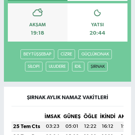
AKŞAM
YATSI
19:18
20:44
BEYTÜŞŞEBAP
CİZRE
GÜÇLÜKONAK
SİLOPİ
ULUDERE
İDİL
ŞIRNAK
ŞIRNAK AYLIK NAMAZ VAKITLERI
İMSAK
GÜNEŞ
ÖĞLE
İKINDI
AKŞA
25 Tem Cts
03:23
05:01
12:22
16:12
19:32