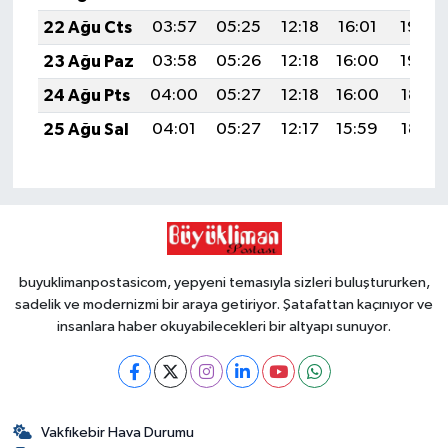
22 Ağu Cts
03:57
05:25
12:18
16:01
19:02
23 Ağu Paz
03:58
05:26
12:18
16:00
19:00
24 Ağu Pts
04:00
05:27
12:18
16:00
18:59
25 Ağu Sal
04:01
05:27
12:17
15:59
18:58
buyuklimanpostasicom, yepyeni temasıyla sizleri buluştururken,
sadelik ve modernizmi bir araya getiriyor. Şatafattan kaçınıyor ve
insanlara haber okuyabilecekleri bir altyapı sunuyor.
Vakfıkebir Hava Durumu