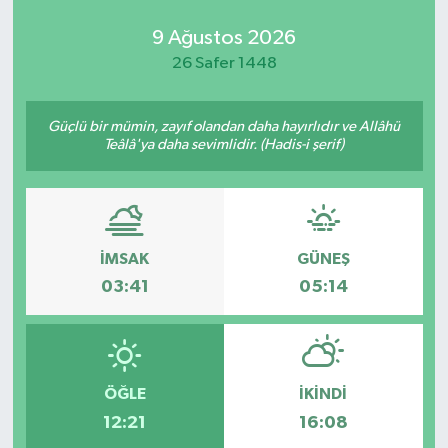
9 Ağustos 2026
26 Safer 1448
Güçlü bir mümin, zayıf olandan daha hayırlıdır ve Allâhü
Teâlâ'ya daha sevimlidir. (Hadis-i şerif)
İMSAK
GÜNEŞ
03:41
05:14
ÖĞLE
İKINDI
12:21
16:08