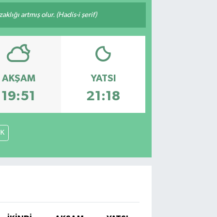
lığı artmış olur. (Hadis-i şerif)
AKŞAM
YATSI
19:51
21:18
İK