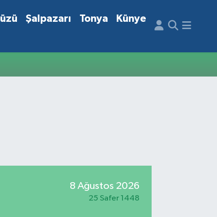
düzü
Şalpazarı
Tonya
Künye
8 Ağustos 2026
25 Safer 1448