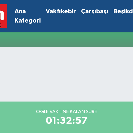
Ana
Vakfıkebir
Çarşıbaşı
Beşik
Kategori
ÖĞLE VAKTINE KALAN SÜRE
01:32:57