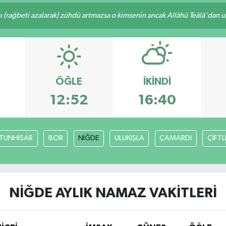
ı (rağbeti azalarak) zühdü artmazsa o kimsenin ancak Allâhü Teâlâ'dan uzak
ÖĞLE
İKINDI
3
12:52
16:40
TUNHİSAR
BOR
NİĞDE
ULUKIŞLA
ÇAMARDI
ÇİFTL
NİĞDE AYLIK NAMAZ VAKITLERI