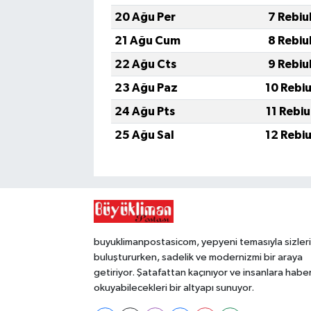
20 Ağu Per
7 Rebiu
21 Ağu Cum
8 Rebiu
22 Ağu Cts
9 Rebiu
23 Ağu Paz
10 Rebi
24 Ağu Pts
11 Rebi
25 Ağu Sal
12 Rebi
buyuklimanpostasicom, yepyeni temasıyla sizleri
buluştururken, sadelik ve modernizmi bir araya
getiriyor. Şatafattan kaçınıyor ve insanlara habe
okuyabilecekleri bir altyapı sunuyor.