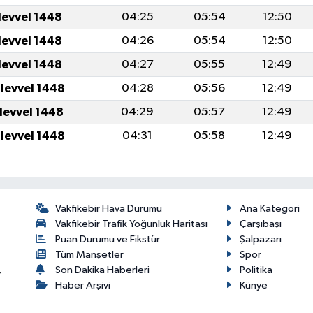
levvel 1448
04:25
05:54
12:50
levvel 1448
04:26
05:54
12:50
levvel 1448
04:27
05:55
12:49
ulevvel 1448
04:28
05:56
12:49
ulevvel 1448
04:29
05:57
12:49
ulevvel 1448
04:31
05:58
12:49
Vakfıkebir Hava Durumu
Ana Kategori
Vakfıkebir Trafik Yoğunluk Haritası
Çarşıbaşı
Puan Durumu ve Fikstür
Şalpazarı
Tüm Manşetler
Spor
Son Dakika Haberleri
Politika
r
Haber Arşivi
Künye