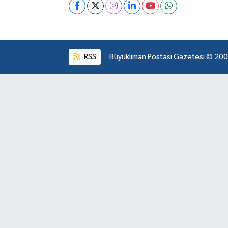
RSS
Büyükliman Postası Gazetesi © 2004.