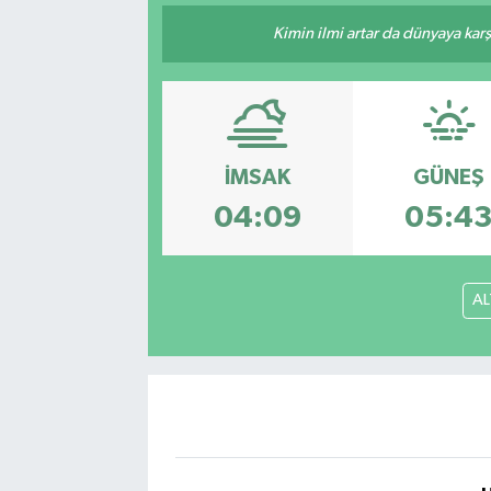
Kimin ilmi artar da dünyaya karş
İMSAK
GÜNEŞ
04:09
05:4
AL