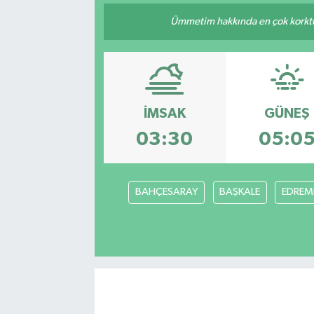
Ümmetim hakkında en çok korktuğu
İMSAK
GÜNEŞ
03:30
05:0
BAHÇESARAY
BAŞKALE
EDREMİ