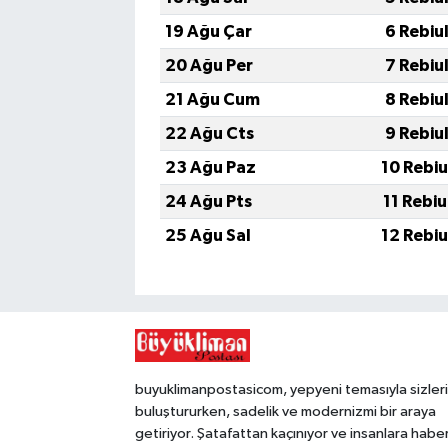
19 Ağu Çar
6 Rebiu
20 Ağu Per
7 Rebiu
21 Ağu Cum
8 Rebiu
22 Ağu Cts
9 Rebiu
23 Ağu Paz
10 Rebi
24 Ağu Pts
11 Rebi
25 Ağu Sal
12 Rebi
buyuklimanpostasicom, yepyeni temasıyla sizleri
buluştururken, sadelik ve modernizmi bir araya
getiriyor. Şatafattan kaçınıyor ve insanlara habe