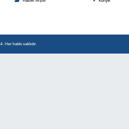
Haber Arşivi
Künye
 Her hakkı saklıdır.