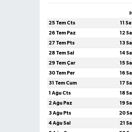
H
25 Tem Cts
11 S
26 Tem Paz
12 S
27 Tem Pts
13 S
28 Tem Sal
14 S
29 Tem Çar
15 S
30 Tem Per
16 S
31 Tem Cum
17 S
1 Ağu Cts
18 S
2 Ağu Paz
19 S
3 Ağu Pts
20 Sa
4 Ağu Sal
21 S