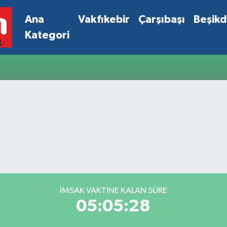
Ana
Vakfıkebir
Çarşıbaşı
Beşik
Kategori
İMSAK VAKTINE KALAN SÜRE
05:05:28