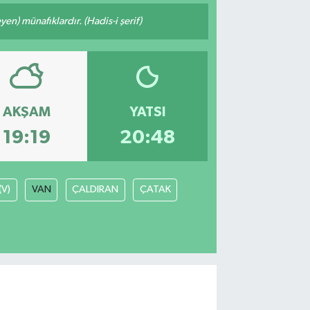
n) münafıklardır. (Hadis-i şerif)
AKŞAM
YATSI
19:19
20:48
(V)
VAN
ÇALDIRAN
ÇATAK