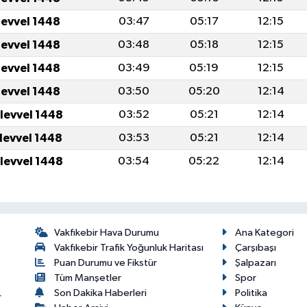
levvel 1448
03:47
05:17
12:15
levvel 1448
03:48
05:18
12:15
levvel 1448
03:49
05:19
12:15
levvel 1448
03:50
05:20
12:14
ulevvel 1448
03:52
05:21
12:14
ulevvel 1448
03:53
05:21
12:14
ulevvel 1448
03:54
05:22
12:14
Vakfıkebir Hava Durumu
Ana Kategori
Vakfıkebir Trafik Yoğunluk Haritası
Çarşıbaşı
Puan Durumu ve Fikstür
Şalpazarı
Tüm Manşetler
Spor
Son Dakika Haberleri
Politika
r