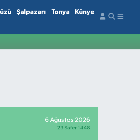
düzü
Şalpazarı
Tonya
Künye
6 Ağustos 2026
23 Safer 1448