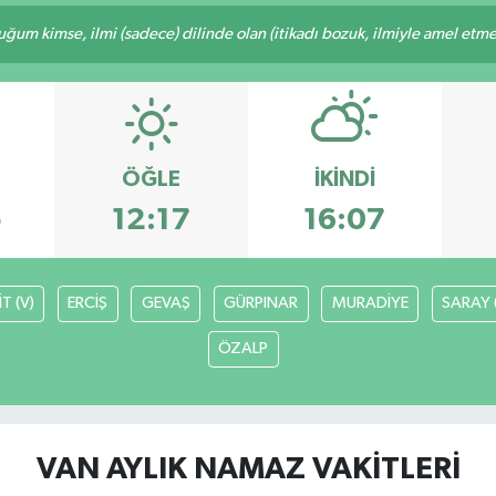
m kimse, ilmi (sadece) dilinde olan (itikadı bozuk, ilmiyle amel etmeye
ÖĞLE
İKINDI
5
12:17
16:07
T (V)
ERCİŞ
GEVAŞ
GÜRPINAR
MURADİYE
SARAY 
ÖZALP
VAN AYLIK NAMAZ VAKITLERI