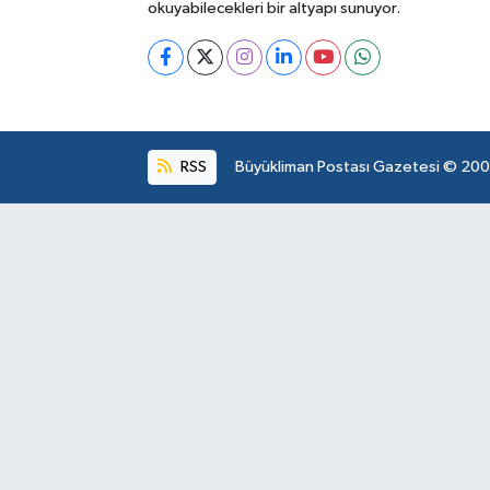
okuyabilecekleri bir altyapı sunuyor.
RSS
Büyükliman Postası Gazetesi © 2004.