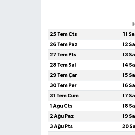
25 Tem Cts
11 S
26 Tem Paz
12 S
27 Tem Pts
13 S
28 Tem Sal
14 S
29 Tem Çar
15 S
30 Tem Per
16 S
31 Tem Cum
17 S
1 Ağu Cts
18 S
2 Ağu Paz
19 S
3 Ağu Pts
20 S