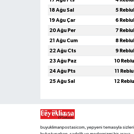
18 Ağu Sal
5 Rebiu
19 Ağu Çar
6 Rebiu
20 Ağu Per
7 Rebiu
21 Ağu Cum
8 Rebiu
22 Ağu Cts
9 Rebiu
23 Ağu Paz
10 Rebi
24 Ağu Pts
11 Rebi
25 Ağu Sal
12 Rebi
buyuklimanpostasicom, yepyeni temasıyla sizleri
buluştururken, sadelik ve modernizmi bir araya