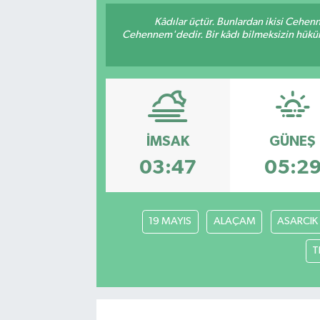
Kâdılar üçtür. Bunlardan ikisi Cehen
Cehennem'dedir. Bir kâdı bilmeksizin hüküm 
İMSAK
GÜNEŞ
03:47
05:2
19 MAYIS
ALAÇAM
ASARCIK
T