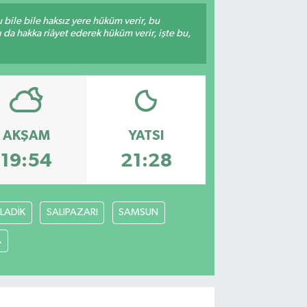
bile bile haksız yere hüküm verir, bu
da hakka riâyet ederek hüküm verir, işte bu,
AKŞAM
YATSI
19:54
21:28
LADİK
SALIPAZARI
SAMSUN
A