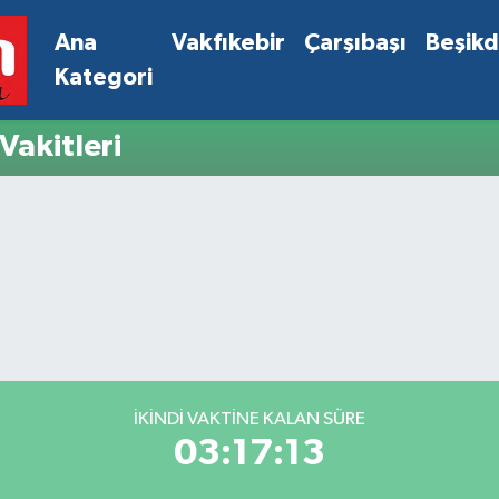
Ana
Vakfıkebir
Çarşıbaşı
Beşik
Kategori
akitleri
İKINDI VAKTINE KALAN SÜRE
03:17:12