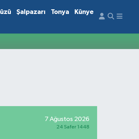
düzü
Şalpazarı
Tonya
Künye
7 Ağustos 2026
24 Safer 1448