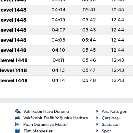
levvel 1448
04:04
05:41
12:45
levvel 1448
04:05
05:42
12:44
levvel 1448
04:07
05:43
12:44
levvel 1448
04:08
05:44
12:44
levvel 1448
04:10
05:45
12:44
ulevvel 1448
04:11
05:46
12:43
ulevvel 1448
04:13
05:47
12:43
ulevvel 1448
04:14
05:48
12:43
Vakfıkebir Hava Durumu
Ana Kategori
Vakfıkebir Trafik Yoğunluk Haritası
Çarşıbaşı
Puan Durumu ve Fikstür
Şalpazarı
Tüm Manşetler
Spor