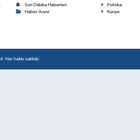
Son Dakika Haberleri
Politika
r
Haber Arşivi
Künye
 Her hakkı saklıdır.