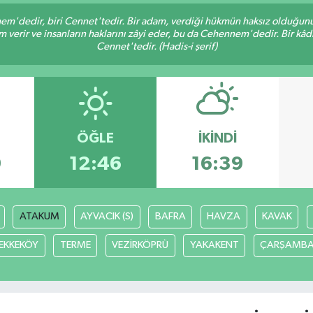
nem'dedir, biri Cennet'tedir. Bir adam, verdiği hükmün haksız olduğunu 
verir ve insanların haklarını zâyi eder, bu da Cehennem'dedir. Bir kâdı 
Cennet'tedir. (Hadis-i şerif)
ÖĞLE
İKINDI
9
12:46
16:39
ATAKUM
AYVACIK (S)
BAFRA
HAVZA
KAVAK
EKKEKÖY
TERME
VEZİRKÖPRÜ
YAKAKENT
ÇARŞAMB