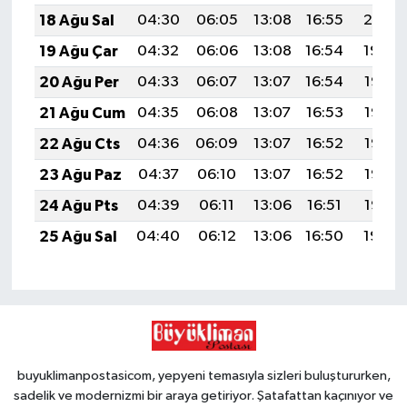
18 Ağu Sal
04:30
06:05
13:08
16:55
20:01
19 Ağu Çar
04:32
06:06
13:08
16:54
19:59
20 Ağu Per
04:33
06:07
13:07
16:54
19:58
21 Ağu Cum
04:35
06:08
13:07
16:53
19:56
22 Ağu Cts
04:36
06:09
13:07
16:52
19:55
23 Ağu Paz
04:37
06:10
13:07
16:52
19:53
24 Ağu Pts
04:39
06:11
13:06
16:51
19:52
25 Ağu Sal
04:40
06:12
13:06
16:50
19:50
buyuklimanpostasicom, yepyeni temasıyla sizleri buluştururken,
sadelik ve modernizmi bir araya getiriyor. Şatafattan kaçınıyor ve