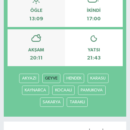
ÖĞLE
İKINDI
13:09
17:00
AKŞAM
YATSI
20:11
21:43
AKYAZI
GEYVE
HENDEK
KARASU
KAYNARCA
KOCAALİ
PAMUKOVA
SAKARYA
TARAKLI