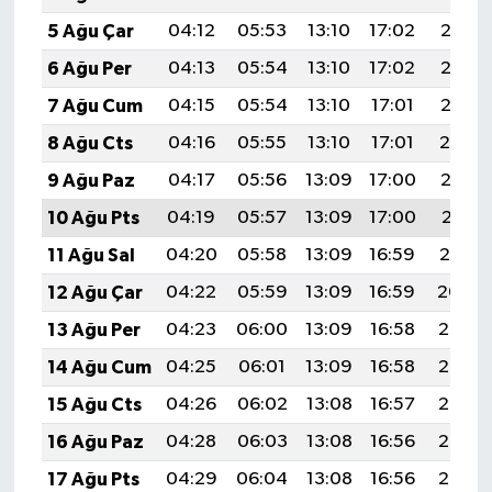
5 Ağu Çar
04:12
05:53
13:10
17:02
20:17
6 Ağu Per
04:13
05:54
13:10
17:02
20:16
7 Ağu Cum
04:15
05:54
13:10
17:01
20:15
8 Ağu Cts
04:16
05:55
13:10
17:01
20:14
9 Ağu Paz
04:17
05:56
13:09
17:00
20:13
10 Ağu Pts
04:19
05:57
13:09
17:00
20:11
11 Ağu Sal
04:20
05:58
13:09
16:59
20:10
12 Ağu Çar
04:22
05:59
13:09
16:59
20:09
13 Ağu Per
04:23
06:00
13:09
16:58
20:07
14 Ağu Cum
04:25
06:01
13:09
16:58
20:06
15 Ağu Cts
04:26
06:02
13:08
16:57
20:05
16 Ağu Paz
04:28
06:03
13:08
16:56
20:03
17 Ağu Pts
04:29
06:04
13:08
16:56
20:02