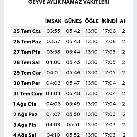
GEYVE AYLIK NAMAZ VAKITLERI
İMSAK
GÜNEŞ
ÖĞLE
İKINDI
AKŞA
25 Tem Cts
03:55
05:42
13:10
17:06
20:29
26 Tem Paz
03:57
05:43
13:10
17:06
20:28
27 Tem Pts
03:58
05:44
13:10
17:05
20:27
28 Tem Sal
04:00
05:45
13:10
17:05
20:26
29 Tem Çar
04:01
05:46
13:10
17:05
20:25
30 Tem Per
04:03
05:47
13:10
17:04
20:24
31 Tem Cum
04:04
05:48
13:10
17:04
20:23
1 Ağu Cts
04:06
05:49
13:10
17:04
20:22
2 Ağu Paz
04:07
05:50
13:10
17:03
20:21
3 Ağu Pts
04:09
05:51
13:10
17:03
20:20
4 Ağu Sal
04:10
05:52
13:10
17:03
20:18