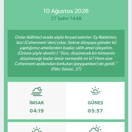
10 Ağustos 2026
27 Safer 1448
Onlar (kâfirler) orada şöyle feryad ederler: Ey Rabbimiz,
bizi (Cehennem'den) çıkar, (tekrar dünyaya gönder ki)
yaptığımız amellerden başka; sâlih amel işleyelim.
(Onlara şöyle denilir:) "Size, düşünecek bir kimsenin
düşüneceği kadar ömür vermedik mi ki? Hem size
Cehennem azâbından korkutan (peygamber) de geldi."
(Fâtır Sûresi, 37)
İMSAK
GÜNEŞ
04:19
05:57