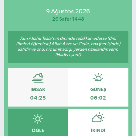
9 Ağustos 2026
26 Safer 1448
Kim Allâhü Teâlâ'nın dininde tefakkuh ederse (dînî
ilimleri öğrenirse) Allah Azze ve Celle, ona (her işinde)
kâfidir ve onu, hiç ummadığı yerden rızıklandırıverir.
(Hadis-i şerif)
İMSAK
GÜNEŞ
04:25
06:02
ÖĞLE
İKINDI