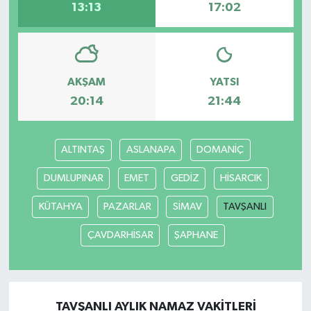
13:13
17:02
AKŞAM
YATSI
20:14
21:44
ALTINTAŞ
ASLANAPA
DOMANİÇ
DUMLUPINAR
EMET
GEDİZ
HİSARCIK
KÜTAHYA
PAZARLAR
SİMAV
TAVŞANLI
ÇAVDARHİSAR
ŞAPHANE
TAVŞANLI AYLIK NAMAZ VAKITLERI