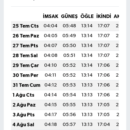
İMSAK
GÜNEŞ
ÖĞLE
İKINDI
AKŞA
25 Tem Cts
04:04
05:48
13:14
17:07
20:29
26 Tem Paz
04:05
05:49
13:14
17:07
20:28
27 Tem Pts
04:07
05:50
13:14
17:07
20:27
28 Tem Sal
04:08
05:51
13:14
17:07
20:27
29 Tem Çar
04:10
05:52
13:14
17:06
20:26
30 Tem Per
04:11
05:52
13:14
17:06
20:25
31 Tem Cum
04:12
05:53
13:13
17:06
20:24
1 Ağu Cts
04:14
05:54
13:13
17:06
20:23
2 Ağu Paz
04:15
05:55
13:13
17:05
20:22
3 Ağu Pts
04:17
05:56
13:13
17:05
20:21
4 Ağu Sal
04:18
05:57
13:13
17:04
20:19