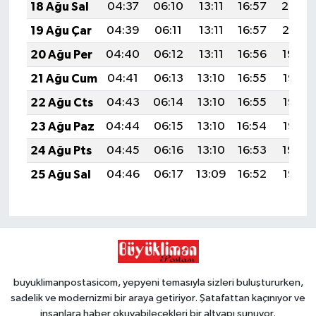
18 Ağu Sal
04:37
06:10
13:11
16:57
20:02
19 Ağu Çar
04:39
06:11
13:11
16:57
20:01
20 Ağu Per
04:40
06:12
13:11
16:56
19:59
21 Ağu Cum
04:41
06:13
13:10
16:55
19:58
22 Ağu Cts
04:43
06:14
13:10
16:55
19:56
23 Ağu Paz
04:44
06:15
13:10
16:54
19:55
24 Ağu Pts
04:45
06:16
13:10
16:53
19:54
25 Ağu Sal
04:46
06:17
13:09
16:52
19:52
buyuklimanpostasicom, yepyeni temasıyla sizleri buluştururken,
sadelik ve modernizmi bir araya getiriyor. Şatafattan kaçınıyor ve
insanlara haber okuyabilecekleri bir altyapı sunuyor.