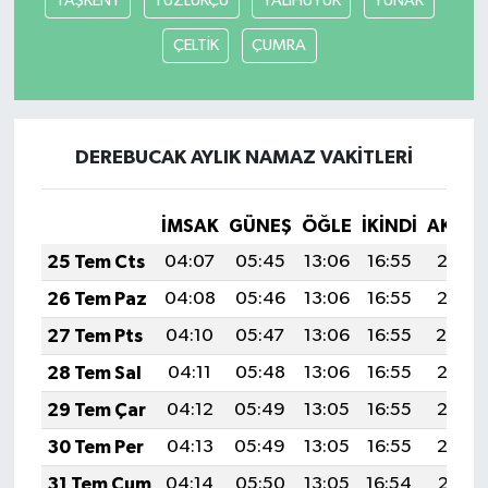
TAŞKENT
TUZLUKÇU
YALIHÜYÜK
YUNAK
ÇELTİK
ÇUMRA
DEREBUCAK AYLIK NAMAZ VAKITLERI
İMSAK
GÜNEŞ
ÖĞLE
İKINDI
AKŞA
25 Tem Cts
04:07
05:45
13:06
16:55
20:16
26 Tem Paz
04:08
05:46
13:06
16:55
20:15
27 Tem Pts
04:10
05:47
13:06
16:55
20:14
28 Tem Sal
04:11
05:48
13:06
16:55
20:13
29 Tem Çar
04:12
05:49
13:05
16:55
20:12
30 Tem Per
04:13
05:49
13:05
16:55
20:12
31 Tem Cum
04:14
05:50
13:05
16:54
20:11