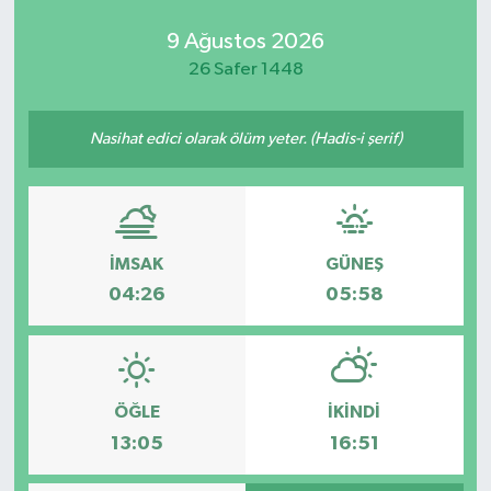
9 Ağustos 2026
26 Safer 1448
Nasihat edici olarak ölüm yeter. (Hadis-i şerif)
İMSAK
GÜNEŞ
04:26
05:58
ÖĞLE
İKINDI
13:05
16:51