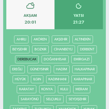
AKŞAM
YATSI
20:01
21:27
AHIRLI
AKÖREN
AKŞEHİR
ALTINEKİN
BEYŞEHİR
BOZKIR
CİHANBEYLİ
DERBENT
DEREBUCAK
DOĞANHİSAR
EMİRGAZİ
EREĞLİ
GÜNEYSINIR
HADİM
HALKAPINAR
HÜYÜK
ILGIN
KADINHANI
KARAPINAR
KARATAY
KONYA
KULU
MERAM
SARAYÖNÜ
SELÇUKLU
SEYDİŞEHİR