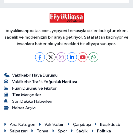
buyuklimanpostasicom, yepyeni temasıyla sizleri buluştururken,
sadelik ve modernizmi bir araya getiriyor. Şatafattan kaçınıyor ve
insanlara haber okuyabilecekleri bir altyapı sunuyor.
Vakfıkebir Hava Durumu
Vakfıkebir Trafik Yoğunluk Haritası
Puan Durumu ve Fikstür
Tüm Manşetler
Son Dakika Haberleri
Haber Arşivi
Ana Kategori
Vakfıkebir
Çarşıbaşı
Beşikdüzü
Şalpazarı
Tonya
Spor
Sağlık
Politika