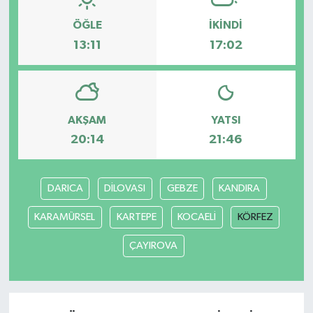
ÖĞLE
İKINDI
13:11
17:02
AKŞAM
YATSI
20:14
21:46
DARICA
DİLOVASI
GEBZE
KANDIRA
KARAMÜRSEL
KARTEPE
KOCAELİ
KÖRFEZ
ÇAYIROVA