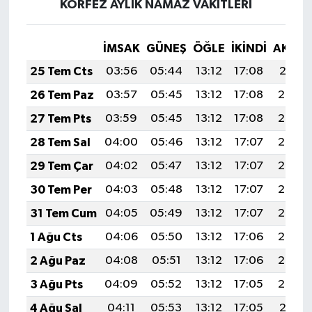
KÖRFEZ AYLIK NAMAZ VAKITLERI
İMSAK
GÜNEŞ
ÖĞLE
İKINDI
AKŞA
25 Tem Cts
03:56
05:44
13:12
17:08
20:31
26 Tem Paz
03:57
05:45
13:12
17:08
20:30
27 Tem Pts
03:59
05:45
13:12
17:08
20:29
28 Tem Sal
04:00
05:46
13:12
17:07
20:28
29 Tem Çar
04:02
05:47
13:12
17:07
20:28
30 Tem Per
04:03
05:48
13:12
17:07
20:27
31 Tem Cum
04:05
05:49
13:12
17:07
20:25
1 Ağu Cts
04:06
05:50
13:12
17:06
20:24
2 Ağu Paz
04:08
05:51
13:12
17:06
20:23
3 Ağu Pts
04:09
05:52
13:12
17:05
20:22
4 Ağu Sal
04:11
05:53
13:12
17:05
20:21