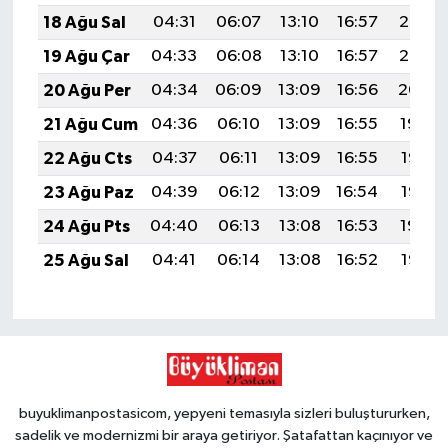
18 Ağu Sal
04:31
06:07
13:10
16:57
20:03
19 Ağu Çar
04:33
06:08
13:10
16:57
20:02
20 Ağu Per
04:34
06:09
13:09
16:56
20:00
21 Ağu Cum
04:36
06:10
13:09
16:55
19:59
22 Ağu Cts
04:37
06:11
13:09
16:55
19:57
23 Ağu Paz
04:39
06:12
13:09
16:54
19:56
24 Ağu Pts
04:40
06:13
13:08
16:53
19:54
25 Ağu Sal
04:41
06:14
13:08
16:52
19:53
buyuklimanpostasicom, yepyeni temasıyla sizleri buluştururken,
sadelik ve modernizmi bir araya getiriyor. Şatafattan kaçınıyor ve