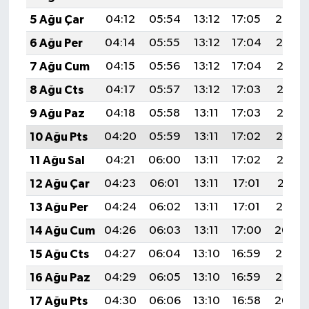
5 Ağu Çar
04:12
05:54
13:12
17:05
20:20
6 Ağu Per
04:14
05:55
13:12
17:04
20:19
7 Ağu Cum
04:15
05:56
13:12
17:04
20:18
8 Ağu Cts
04:17
05:57
13:12
17:03
20:16
9 Ağu Paz
04:18
05:58
13:11
17:03
20:15
10 Ağu Pts
04:20
05:59
13:11
17:02
20:14
11 Ağu Sal
04:21
06:00
13:11
17:02
20:13
12 Ağu Çar
04:23
06:01
13:11
17:01
20:11
13 Ağu Per
04:24
06:02
13:11
17:01
20:10
14 Ağu Cum
04:26
06:03
13:11
17:00
20:09
15 Ağu Cts
04:27
06:04
13:10
16:59
20:07
16 Ağu Paz
04:29
06:05
13:10
16:59
20:06
17 Ağu Pts
04:30
06:06
13:10
16:58
20:04