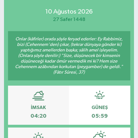
10 Ağustos 2026
27 Safer 1448
Onlar (kâfirler) orada şöyle feryad ederler: Ey Rabbimiz,
bizi (Cehennem'den) çıkar, (tekrar dünyaya gönder ki)
yaptığımız amellerden başka; sâlih amel işleyelim.
(Onlara şöyle denilir:) "Size, düşünecek bir kimsenin
düşüneceği kadar ömür vermedik mi ki? Hem size
Cehennem azâbından korkutan (peygamber) de geldi."
(Fâtır Sûresi, 37)
İMSAK
GÜNEŞ
04:20
05:59