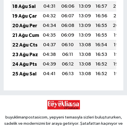
18 Ağu Sal
04:31
06:06
13:09
16:57
20:02
19 Ağu Çar
04:32
06:07
13:09
16:56
20:01
20 Ağu Per
04:34
06:08
13:09
16:55
20:00
21 Ağu Cum
04:35
06:09
13:09
16:55
19:58
22 Ağu Cts
04:37
06:10
13:08
16:54
19:57
23 Ağu Paz
04:38
06:11
13:08
16:53
19:55
24 Ağu Pts
04:39
06:12
13:08
16:52
19:54
25 Ağu Sal
04:41
06:13
13:08
16:52
19:52
buyuklimanpostasicom, yepyeni temasıyla sizleri buluştururken,
sadelik ve modernizmi bir araya getiriyor. Şatafattan kaçınıyor ve