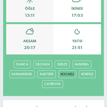
ÖĞLE
İKINDI
13:11
17:03
AKŞAM
YATSI
20:17
21:51
DARICA
DİLOVASI
GEBZE
KANDIRA
KARAMÜRSEL
KARTEPE
KOCAELİ
KÖRFEZ
ÇAYIROVA