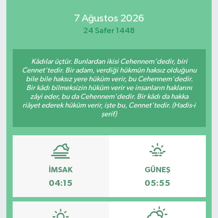
7 Ağustos 2026
24 Safer 1448
Kâdılar üçtür. Bunlardan ikisi Cehennem'dedir, biri
Cennet'tedir. Bir adam, verdiği hükmün haksız olduğunu
bile bile haksız yere hüküm verir, bu Cehennem'dedir.
Bir kâdı bilmeksizin hüküm verir ve insanların haklarını
zâyi eder, bu da Cehennem'dedir. Bir kâdı da hakka
riâyet ederek hüküm verir, işte bu, Cennet'tedir. (Hadis-i
şerif)
İMSAK
GÜNEŞ
04:15
05:55