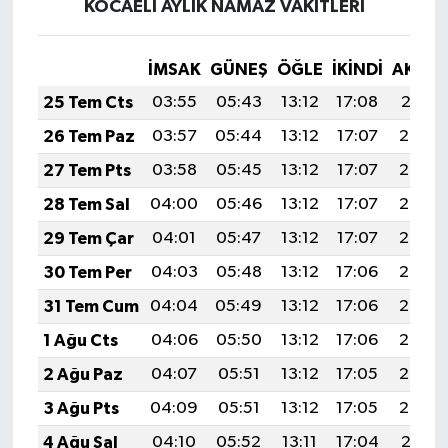
KOCAELİ AYLIK NAMAZ VAKITLERI
İMSAK
GÜNEŞ
ÖĞLE
İKINDI
AKŞA
25 Tem Cts
03:55
05:43
13:12
17:08
20:31
26 Tem Paz
03:57
05:44
13:12
17:07
20:30
27 Tem Pts
03:58
05:45
13:12
17:07
20:29
28 Tem Sal
04:00
05:46
13:12
17:07
20:28
29 Tem Çar
04:01
05:47
13:12
17:07
20:27
30 Tem Per
04:03
05:48
13:12
17:06
20:26
31 Tem Cum
04:04
05:49
13:12
17:06
20:25
1 Ağu Cts
04:06
05:50
13:12
17:06
20:24
2 Ağu Paz
04:07
05:51
13:12
17:05
20:23
3 Ağu Pts
04:09
05:51
13:12
17:05
20:22
4 Ağu Sal
04:10
05:52
13:11
17:04
20:21