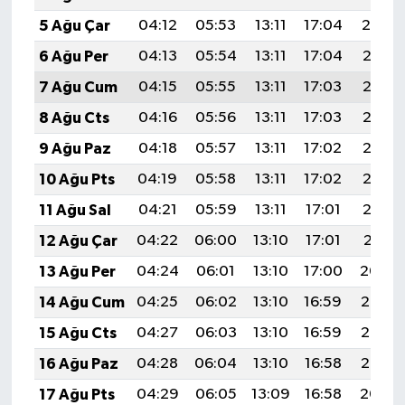
5 Ağu Çar
04:12
05:53
13:11
17:04
20:19
6 Ağu Per
04:13
05:54
13:11
17:04
20:18
7 Ağu Cum
04:15
05:55
13:11
17:03
20:17
8 Ağu Cts
04:16
05:56
13:11
17:03
20:16
9 Ağu Paz
04:18
05:57
13:11
17:02
20:15
10 Ağu Pts
04:19
05:58
13:11
17:02
20:13
11 Ağu Sal
04:21
05:59
13:11
17:01
20:12
12 Ağu Çar
04:22
06:00
13:10
17:01
20:11
13 Ağu Per
04:24
06:01
13:10
17:00
20:09
14 Ağu Cum
04:25
06:02
13:10
16:59
20:08
15 Ağu Cts
04:27
06:03
13:10
16:59
20:07
16 Ağu Paz
04:28
06:04
13:10
16:58
20:05
17 Ağu Pts
04:29
06:05
13:09
16:58
20:04