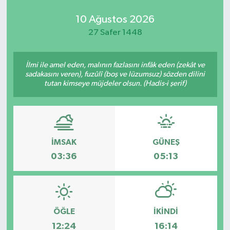
10 Ağustos 2026
27 Safer 1448
İlmi ile amel eden, malının fazlasını infâk eden (zekât ve
sadakasını veren), fuzûlî (boş ve lüzumsuz) sözden dilini
tutan kimseye müjdeler olsun. (Hadis-i şerif)
İMSAK
GÜNEŞ
03:36
05:13
ÖĞLE
İKINDI
12:24
16:14