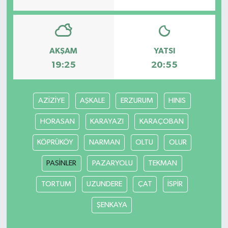
AKŞAM
YATSI
19:25
20:55
AZİZİYE
AŞKALE
ERZURUM
HINIS
HORASAN
KARAYAZI
KARAÇOBAN
KÖPRÜKÖY
NARMAN
OLTU
OLUR
PASİNLER
PAZARYOLU
TEKMAN
TORTUM
UZUNDERE
ÇAT
İSPİR
ŞENKAYA