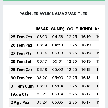
PASİNLER AYLIK NAMAZ VAKITLERI
İMSAK
GÜNEŞ
ÖĞLE
İKINDI
AKŞA
25 Tem Cts
03:13
04:58
12:25
16:19
19:42
26 Tem Paz
03:14
04:59
12:25
16:19
19:41
27 Tem Pts
03:16
05:00
12:25
16:19
19:40
28 Tem Sal
03:17
05:01
12:25
16:19
19:39
29 Tem Çar
03:19
05:02
12:25
16:18
19:38
30 Tem Per
03:20
05:03
12:25
16:18
19:37
31 Tem Cum
03:21
05:04
12:25
16:18
19:36
1 Ağu Cts
03:23
05:04
12:25
16:17
19:35
2 Ağu Paz
03:24
05:05
12:25
16:17
19:34