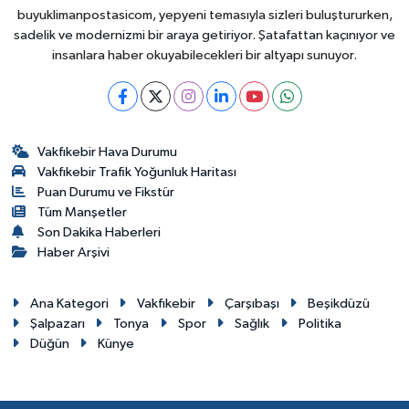
buyuklimanpostasicom, yepyeni temasıyla sizleri buluştururken,
sadelik ve modernizmi bir araya getiriyor. Şatafattan kaçınıyor ve
insanlara haber okuyabilecekleri bir altyapı sunuyor.
Vakfıkebir Hava Durumu
Vakfıkebir Trafik Yoğunluk Haritası
Puan Durumu ve Fikstür
Tüm Manşetler
Son Dakika Haberleri
Haber Arşivi
Ana Kategori
Vakfıkebir
Çarşıbaşı
Beşikdüzü
Şalpazarı
Tonya
Spor
Sağlık
Politika
Düğün
Künye