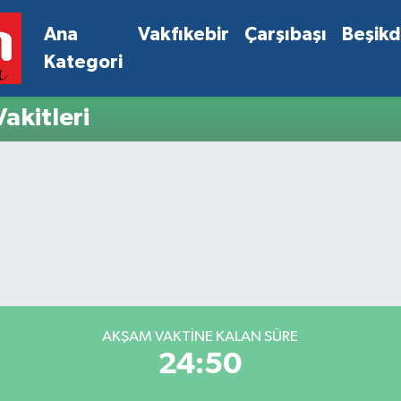
Ana
Vakfıkebir
Çarşıbaşı
Beşik
Kategori
akitleri
AKŞAM VAKTINE KALAN SÜRE
24:50