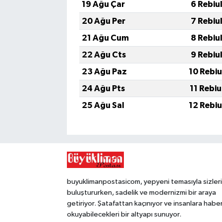
19 Ağu Çar
6 Rebiu
20 Ağu Per
7 Rebiu
21 Ağu Cum
8 Rebiu
22 Ağu Cts
9 Rebiu
23 Ağu Paz
10 Rebi
24 Ağu Pts
11 Rebi
25 Ağu Sal
12 Rebi
buyuklimanpostasicom, yepyeni temasıyla sizleri
buluştururken, sadelik ve modernizmi bir araya
getiriyor. Şatafattan kaçınıyor ve insanlara habe
okuyabilecekleri bir altyapı sunuyor.