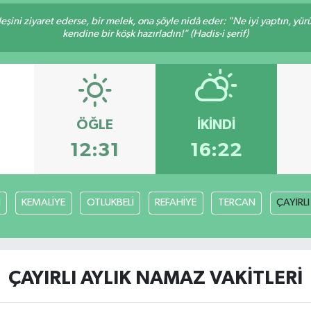
deşini ziyaret ederse, bir melek, ona şöyle nidâ eder: "Ne iyi yaptın, yü
kendine bir köşk hazırladın!" (Hadis-i şerif)
ÖĞLE
İKINDI
12:31
16:22
H
KEMALİYE
OTLUKBELİ
REFAHİYE
TERCAN
ÇAYIRLI
ÇAYIRLI AYLIK NAMAZ VAKITLERI