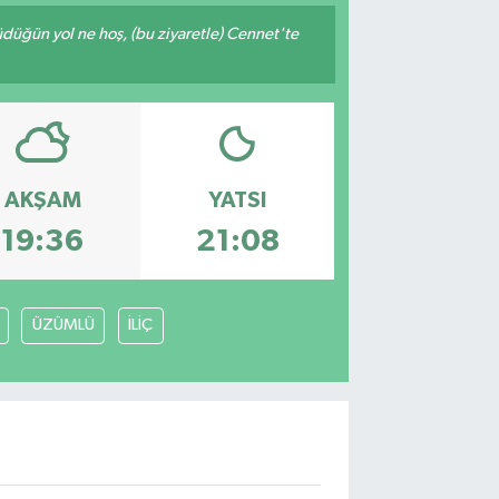
rüdüğün yol ne hoş, (bu ziyaretle) Cennet'te
AKŞAM
YATSI
19:36
21:08
ÜZÜMLÜ
İLİÇ