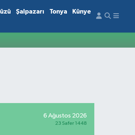
düzü
Şalpazarı
Tonya
Künye
6 Ağustos 2026
23 Safer 1448