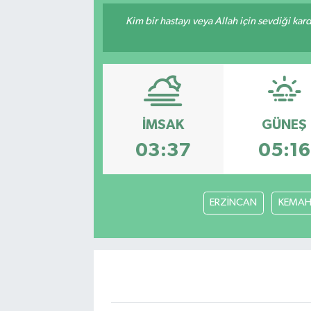
Kim bir hastayı veya Allah için sevdiği kar
İMSAK
GÜNEŞ
03:37
05:16
ERZİNCAN
KEMA