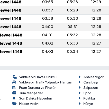
levvel 1448
03:55
05:28
12:29
levvel 1448
03:57
05:29
12:28
levvel 1448
03:58
05:30
12:28
levvel 1448
04:00
05:31
12:28
ulevvel 1448
04:01
05:32
12:28
ulevvel 1448
04:02
05:33
12:27
ulevvel 1448
04:03
05:34
12:27
Vakfıkebir Hava Durumu
Ana Kategori
Vakfıkebir Trafik Yoğunluk Haritası
Çarşıbaşı
Puan Durumu ve Fikstür
Şalpazarı
Tüm Manşetler
Spor
Son Dakika Haberleri
Politika
r
Haber Arşivi
Künye