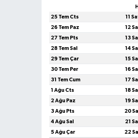
H
25 Tem Cts
11 S
26 Tem Paz
12 S
27 Tem Pts
13 S
28 Tem Sal
14 S
29 Tem Çar
15 S
30 Tem Per
16 S
31 Tem Cum
17 S
1 Ağu Cts
18 S
2 Ağu Paz
19 S
3 Ağu Pts
20 Sa
4 Ağu Sal
21 S
5 Ağu Çar
22 Sa