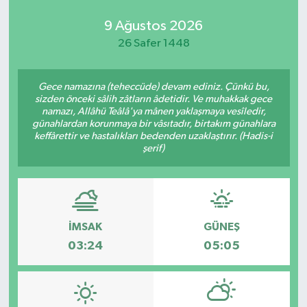
9 Ağustos 2026
26 Safer 1448
Gece namazına (teheccüde) devam ediniz. Çünkü bu,
sizden önceki sâlih zâtların âdetidir. Ve muhakkak gece
namazı, Allâhü Teâlâ'ya mânen yaklaşmaya vesîledir,
günahlardan korunmaya bir vâsıtadır, birtakım günahlara
keffârettir ve hastalıkları bedenden uzaklaştırır. (Hadis-i
şerif)
İMSAK
GÜNEŞ
03:24
05:05