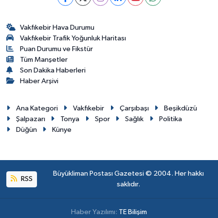
Vakfıkebir Hava Durumu
Vakfıkebir Trafik Yoğunluk Haritası
Puan Durumu ve Fikstür
Tüm Manşetler
Son Dakika Haberleri
Haber Arşivi
Ana Kategori
Vakfıkebir
Çarşıbaşı
Beşikdüzü
Şalpazarı
Tonya
Spor
Sağlık
Politika
Düğün
Künye
Büyükliman Postası Gazetesi © 2004. Her hakkı
RSS
saklıdır.
Haber Yazılımı:
TE Bilişim