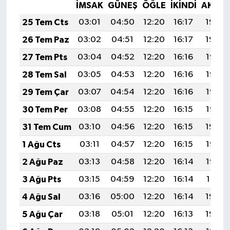
İMSAK
GÜNEŞ
ÖĞLE
İKINDI
AKŞA
25 Tem Cts
03:01
04:50
12:20
16:17
19:40
26 Tem Paz
03:02
04:51
12:20
16:17
19:39
27 Tem Pts
03:04
04:52
12:20
16:16
19:38
28 Tem Sal
03:05
04:53
12:20
16:16
19:37
29 Tem Çar
03:07
04:54
12:20
16:16
19:37
30 Tem Per
03:08
04:55
12:20
16:15
19:35
31 Tem Cum
03:10
04:56
12:20
16:15
19:34
1 Ağu Cts
03:11
04:57
12:20
16:15
19:33
2 Ağu Paz
03:13
04:58
12:20
16:14
19:32
3 Ağu Pts
03:15
04:59
12:20
16:14
19:31
4 Ağu Sal
03:16
05:00
12:20
16:14
19:30
5 Ağu Çar
03:18
05:01
12:20
16:13
19:29