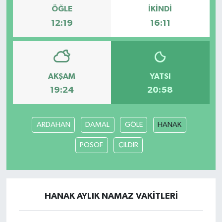
ÖĞLE
İKINDI
12:19
16:11
AKŞAM
YATSI
19:24
20:58
ARDAHAN
DAMAL
GÖLE
HANAK
POSOF
ÇILDIR
HANAK AYLIK NAMAZ VAKITLERI