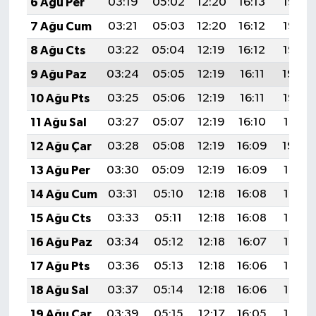
6 Ağu Per
03:19
05:02
12:20
16:13
19:28
7 Ağu Cum
03:21
05:03
12:20
16:12
19:26
8 Ağu Cts
03:22
05:04
12:19
16:12
19:25
9 Ağu Paz
03:24
05:05
12:19
16:11
19:24
10 Ağu Pts
03:25
05:06
12:19
16:11
19:23
11 Ağu Sal
03:27
05:07
12:19
16:10
19:21
12 Ağu Çar
03:28
05:08
12:19
16:09
19:20
13 Ağu Per
03:30
05:09
12:19
16:09
19:19
14 Ağu Cum
03:31
05:10
12:18
16:08
19:17
15 Ağu Cts
03:33
05:11
12:18
16:08
19:16
16 Ağu Paz
03:34
05:12
12:18
16:07
19:14
17 Ağu Pts
03:36
05:13
12:18
16:06
19:13
18 Ağu Sal
03:37
05:14
12:18
16:06
19:12
19 Ağu Çar
03:39
05:15
12:17
16:05
19:10