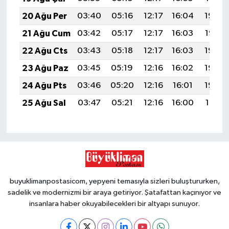
20 Ağu Per
03:40
05:16
12:17
16:04
19:09
21 Ağu Cum
03:42
05:17
12:17
16:03
19:07
22 Ağu Cts
03:43
05:18
12:17
16:03
19:06
23 Ağu Paz
03:45
05:19
12:16
16:02
19:04
24 Ağu Pts
03:46
05:20
12:16
16:01
19:03
25 Ağu Sal
03:47
05:21
12:16
16:00
19:01
buyuklimanpostasicom, yepyeni temasıyla sizleri buluştururken,
sadelik ve modernizmi bir araya getiriyor. Şatafattan kaçınıyor ve
insanlara haber okuyabilecekleri bir altyapı sunuyor.