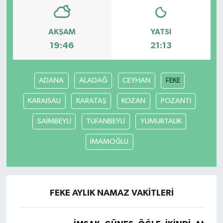
AKŞAM
YATSI
19:46
21:13
ADANA
ALADAĞ
CEYHAN
FEKE
KARAISALI
KARATAŞ
KOZAN
POZANTI
SAİMBEYLİ
TUFANBEYLİ
YUMURTALIK
İMAMOĞLU
FEKE AYLIK NAMAZ VAKITLERI