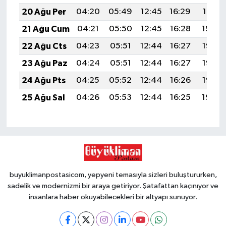
20 Ağu Per
04:20
05:49
12:45
16:29
19:31
21 Ağu Cum
04:21
05:50
12:45
16:28
19:30
22 Ağu Cts
04:23
05:51
12:44
16:27
19:28
23 Ağu Paz
04:24
05:51
12:44
16:27
19:27
24 Ağu Pts
04:25
05:52
12:44
16:26
19:25
25 Ağu Sal
04:26
05:53
12:44
16:25
19:24
buyuklimanpostasicom, yepyeni temasıyla sizleri buluştururken,
sadelik ve modernizmi bir araya getiriyor. Şatafattan kaçınıyor ve
insanlara haber okuyabilecekleri bir altyapı sunuyor.