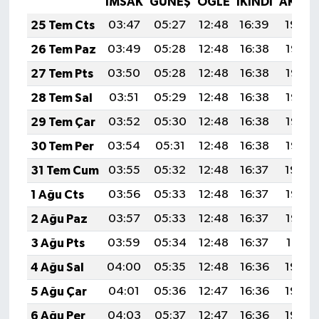
İMSAK
GÜNEŞ
ÖĞLE
İKINDI
AKŞA
25 Tem Cts
03:47
05:27
12:48
16:39
19:59
26 Tem Paz
03:49
05:28
12:48
16:38
19:58
27 Tem Pts
03:50
05:28
12:48
16:38
19:58
28 Tem Sal
03:51
05:29
12:48
16:38
19:57
29 Tem Çar
03:52
05:30
12:48
16:38
19:56
30 Tem Per
03:54
05:31
12:48
16:38
19:55
31 Tem Cum
03:55
05:32
12:48
16:37
19:54
1 Ağu Cts
03:56
05:33
12:48
16:37
19:53
2 Ağu Paz
03:57
05:33
12:48
16:37
19:52
3 Ağu Pts
03:59
05:34
12:48
16:37
19:51
4 Ağu Sal
04:00
05:35
12:48
16:36
19:50
5 Ağu Çar
04:01
05:36
12:47
16:36
19:49
6 Ağu Per
04:03
05:37
12:47
16:36
19:48