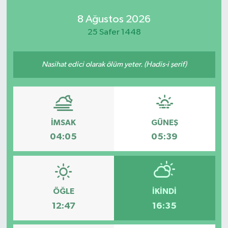
8 Ağustos 2026
25 Safer 1448
Nasihat edici olarak ölüm yeter. (Hadis-i şerif)
İMSAK
GÜNEŞ
04:05
05:39
ÖĞLE
İKINDI
12:47
16:35