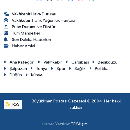
Vakfıkebir Hava Durumu
Vakfıkebir Trafik Yoğunluk Haritası
Puan Durumu ve Fikstür
Tüm Manşetler
Son Dakika Haberleri
Haber Arşivi
Ana Kategori
Vakfıkebir
Çarşıbaşı
Beşikdüzü
Şalpazarı
Tonya
Spor
Sağlık
Politika
Düğün
Künye
Büyükliman Postası Gazetesi © 2004. Her hakkı
RSS
saklıdır.
Haber Yazılımı:
TE Bilişim