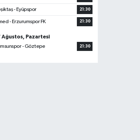
şiktaş - Eyüpspor
21:30
ed - Erzurumspor FK
21:30
7 Ağustos, Pazartesi
msunspor - Göztepe
21:30