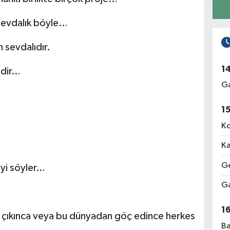
 sevdalık böyle…
n sevdalıdır.
1
ndir…
Ga
1
Ko
Ka
Ge
yi söyler…
Ga
1
 çıkınca veya bu dünyadan göç edince herkes
Ba