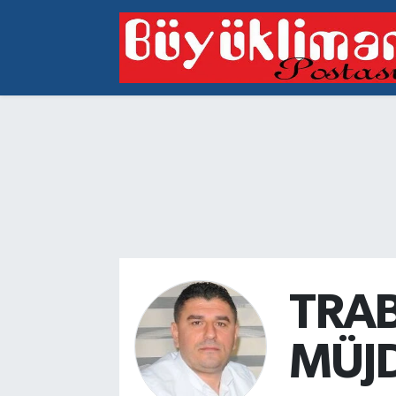
Vakfıkebir Hava Durumu
Vakfıkebir Trafik Yoğunluk Haritası
Süper Lig Puan Durumu ve Fikstür
Tüm Manşetler
Son Dakika Haberleri
Haber Arşivi
TRA
MÜJD