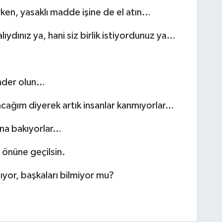
irken, yasaklı madde işine de el atın…
lıydınız ya, hani siz birlik istiyordunuz ya…
önder olun…
ağım diyerek artık insanlar kanmıyorlar…
ana bakıyorlar…
 önüne geçilsin.
yor, başkaları bilmiyor mu?