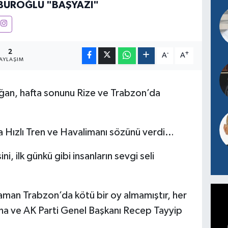
BUROĞLU "BAŞYAZI"
2
-
+
A
A
AYLAŞIM
an, hafta sonunu Rize ve Trabzon’da
’a Hızlı Tren ve Havalimanı sözünü verdi…
ni, ilk günkü gibi insanların sevgi seli
zaman Trabzon’da kötü bir oy almamıştır, her
a ve AK Parti Genel Başkanı Recep Tayyip