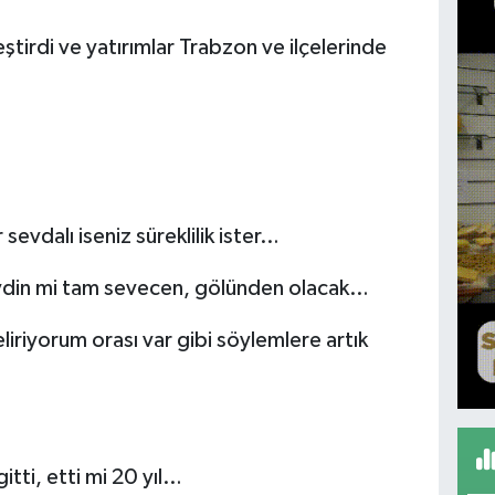
leştirdi ve yatırımlar Trabzon ve ilçelerinde
sevdalı iseniz süreklilik ister…
Sevdin mi tam sevecen, gölünden olacak…
liriyorum orası var gibi söylemlere artık
itti, etti mi 20 yıl…