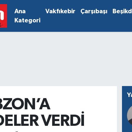
Ana
Vakfıkebir
Çarşıbaşı
Beşik
Kategori
Y
BZON’A
ELER VERDİ