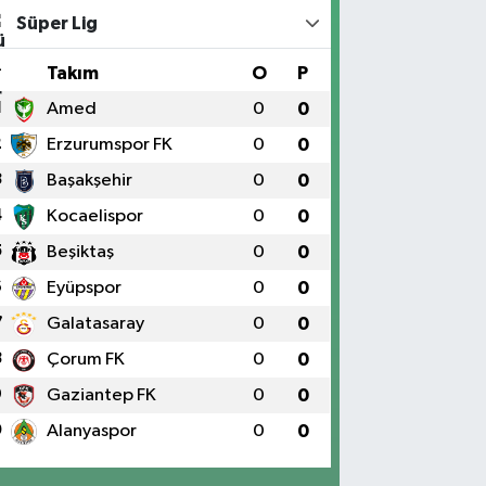
Süper Lig
#
Takım
O
P
1
Amed
0
0
2
Erzurumspor FK
0
0
3
Başakşehir
0
0
4
Kocaelispor
0
0
5
Beşiktaş
0
0
6
Eyüpspor
0
0
7
Galatasaray
0
0
8
Çorum FK
0
0
9
Gaziantep FK
0
0
0
Alanyaspor
0
0