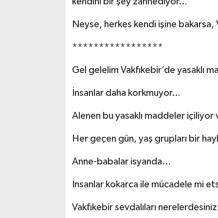
kendini bir şey zannediyor…
Neyse, herkes kendi işine bakarsa, V
*****************
Gel gelelim Vakfıkebir’de yasaklı 
İnsanlar daha korkmuyor…
Alenen bu yasaklı maddeler içiliyor v
Her geçen gün, yaş grupları bir ha
Anne-babalar isyanda…
İnsanlar kokarca ile mücadele mi et
Vakfıkebir sevdalıları nerelerdesini