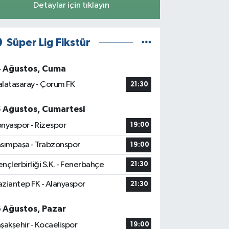
Detaylar için tıklayın
Süper Lig Fikstür
4 Ağustos, Cuma
latasaray - Çorum FK
21:30
5 Ağustos, Cumartesi
nyaspor - Rizespor
19:00
sımpaşa - Trabzonspor
19:00
nçlerbirliği S.K. - Fenerbahçe
21:30
ziantep FK - Alanyaspor
21:30
6 Ağustos, Pazar
şakşehir - Kocaelispor
19:00