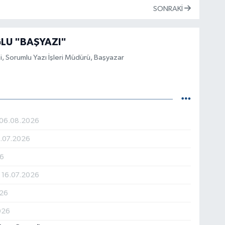
SONRAKI
U "BAŞYAZI"
, Sorumlu Yazı İşleri Müdürü, Başyazar
06.08.2026
.07.2026
26
R
16.07.2026
026
026