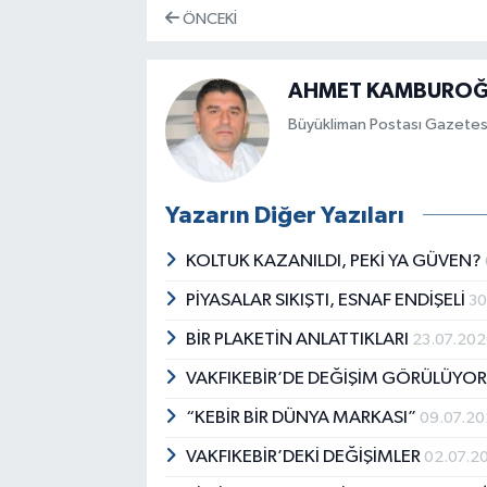
ÖNCEKI
AHMET KAMBUROĞL
Büyükliman Postası Gazetesi
Yazarın Diğer Yazıları
KOLTUK KAZANILDI, PEKİ YA GÜVEN?
PİYASALAR SIKIŞTI, ESNAF ENDİŞELİ
30
BİR PLAKETİN ANLATTIKLARI
23.07.20
VAKFIKEBİR’DE DEĞİŞİM GÖRÜLÜYO
“KEBİR BİR DÜNYA MARKASI”
09.07.2
VAKFIKEBİR’DEKİ DEĞİŞİMLER
02.07.2