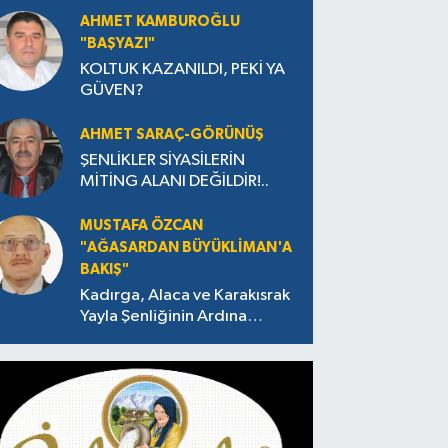
AHMET KAMBUROĞLU
"BAŞYAZI"
KOLTUK KAZANILDI, PEKİ YA
GÜVEN?
AHMET SARAÇ-GÖRÜNÜŞ
ŞENLİKLER SİYASİLERİN
MİTİNG ALANI DEĞİLDİR!..
MUSTAFA ÖZCAN
"AĞASARDAN BÜYÜKLİMAN'A
BAKIŞ"
Kadırga, Alaca ve Karakısrak
Yayla Şenliğinin Ardına
Takılanlar