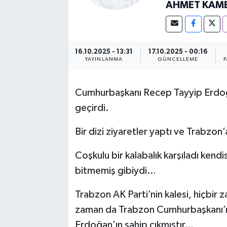
AHMET KAM
16.10.2025 - 13:31
17.10.2025 - 00:16
YAYINLANMA
GÜNCELLEME
P
Cumhurbaşkanı Recep Tayyip Erdoğ
geçirdi.
Bir dizi ziyaretler yaptı ve Trabzon
Coşkulu bir kalabalık karşıladı kendisi
bitmemiş gibiydi…
Trabzon AK Parti’nin kalesi, hiçbir 
zaman da Trabzon Cumhurbaşkanı’n
Erdoğan’ın sahip çıkmıştır…