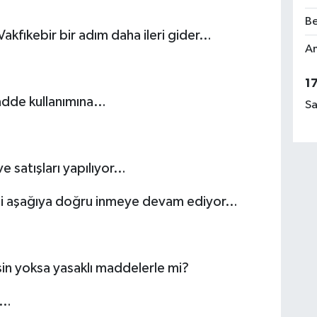
Be
akfıkebir bir adım daha ileri gider…
Am
1
madde kullanımına…
Sa
e satışları yapılıyor…
yli aşağıya doğru inmeye devam ediyor…
sin yoksa yasaklı maddelerle mi?
z…