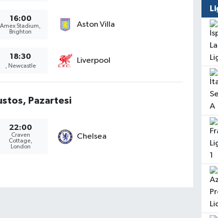
16:00
Aston Villa
Amex Stadium,
Brighton
18:30
Liverpool
, Newcastle
stos, Pazartesi
22:00
Craven
Chelsea
Cottage,
London