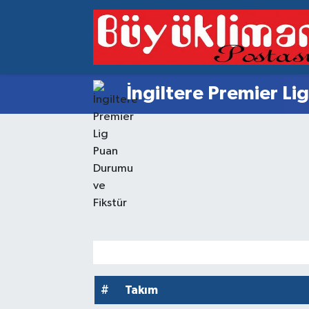
Vakfıkebir Hava Durumu
Vakfıkebir Trafik Yoğunluk Haritası
İngiltere Premier Li
Süper Lig Puan Durumu ve Fikstür
Tüm Manşetler
Son Dakika Haberleri
Haber Arşivi
#
Takım