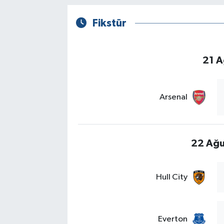
Fikstür
21 A
Arsenal
22 Ağu
Hull City
Everton