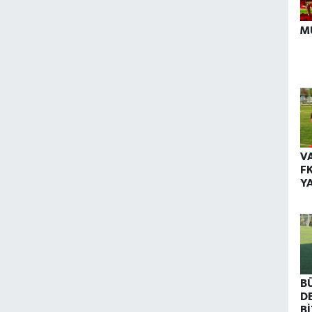
M
V
F
Y
B
D
Bİ