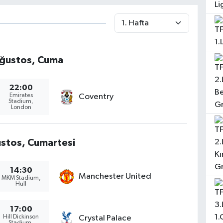
ğustos, Cuma
22:00
Emirates
Coventry
Stadium,
London
stos, Cumartesi
14:30
Manchester United
MKM Stadium,
Hull
17:00
Hill Dickinson
Crystal Palace
Stadium,