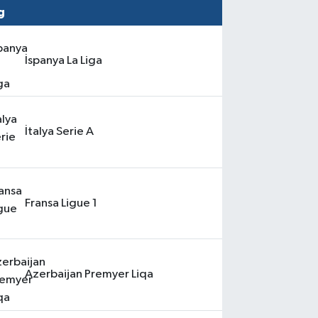
İspanya La Liga
İtalya Serie A
Fransa Ligue 1
Azerbaijan Premyer Liqa