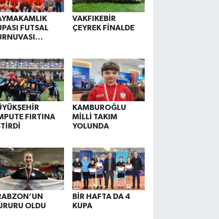
AYMAKAMLIK
VAKFIKEBİR
UPASI FUTSAL
ÇEYREK FİNALDE
URNUVASI
AŞLADI
ÜYÜKŞEHİR
KAMBUROĞLU
MPUTE FIRTINA
MİLLİ TAKIM
STİRDİ
YOLUNDA
RABZON’UN
BİR HAFTA DA 4
URURU OLDU
KUPA