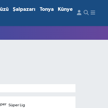
düzü
Şalpazarı
Tonya
Künye
Süper Lig