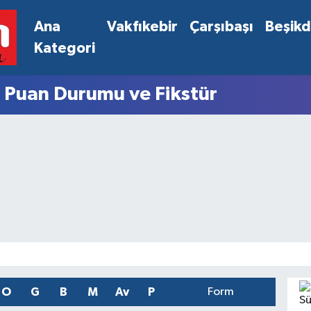
Ana
Vakfıkebir
Çarşıbaşı
Beşik
Kategori
g Puan Durumu ve Fikstür
O
G
B
M
Av
P
Form