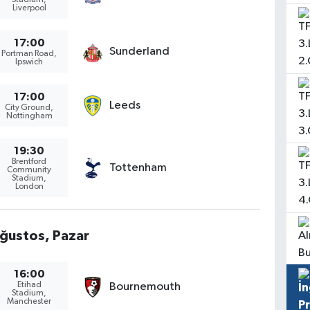
Liverpool
17:00
Sunderland
Portman Road,
Ipswich
17:00
Leeds
City Ground,
Nottingham
19:30
Brentford
Tottenham
Community
Stadium,
London
ğustos, Pazar
16:00
Etihad
Bournemouth
Stadium,
Manchester