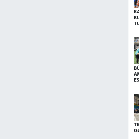
K
K
T
B
B
A
E
T
G