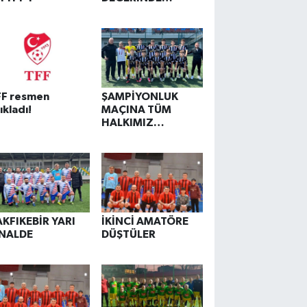
GALİBİYET!
FF resmen
ŞAMPİYONLUK
ıkladı!
MAÇINA TÜM
HALKIMIZ
DAVETLİDİR
AKFIKEBİR YARI
İKİNCİ AMATÖRE
İNALDE
DÜŞTÜLER