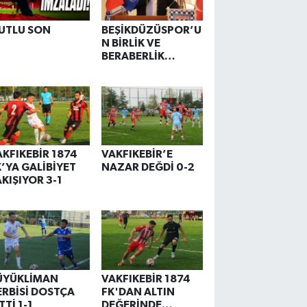
UTLU SON
BEŞİKDÜZÜSPOR’U
N BİRLİK VE
BERABERLİK
GECESİ
AKFIKEBİR 1874
VAKFIKEBİR’E
K’YA GALİBİYET
NAZAR DEĞDİ 0-2
AKIŞIYOR 3-1
ÜYÜKLİMAN
VAKFIKEBİR 1874
ERBİSİ DOSTÇA
FK'DAN ALTIN
TTİ 1-1
DEĞERİNDE