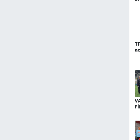
T
aç
V
F