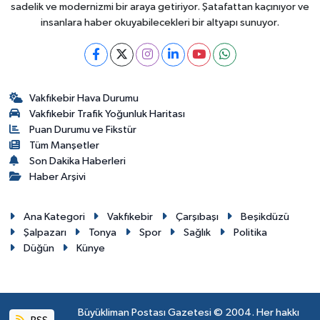
sadelik ve modernizmi bir araya getiriyor. Şatafattan kaçınıyor ve
insanlara haber okuyabilecekleri bir altyapı sunuyor.
Vakfıkebir Hava Durumu
Vakfıkebir Trafik Yoğunluk Haritası
Puan Durumu ve Fikstür
Tüm Manşetler
Son Dakika Haberleri
Haber Arşivi
Ana Kategori
Vakfıkebir
Çarşıbaşı
Beşikdüzü
Şalpazarı
Tonya
Spor
Sağlık
Politika
Düğün
Künye
Büyükliman Postası Gazetesi © 2004. Her hakkı