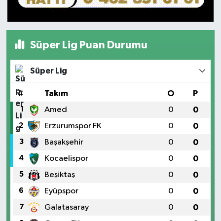
Süper Lig Puan Durumu
Süper Lig
#
Takım
O
P
1
Amed
0
0
2
Erzurumspor FK
0
0
3
Başakşehir
0
0
4
Kocaelispor
0
0
5
Beşiktaş
0
0
6
Eyüpspor
0
0
7
Galatasaray
0
0