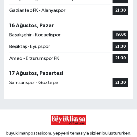
Gaziantep FK - Alanyaspor
21:30
16 Ağustos, Pazar
Başakşehir - Kocaelispor
19:00
Beşiktaş - Eyüpspor
21:30
Amed - Erzurumspor FK
21:30
17 Ağustos, Pazartesi
Samsunspor - Göztepe
21:30
buyuklimanpostasicom, yepyeni temasıyla sizleri buluştururken,