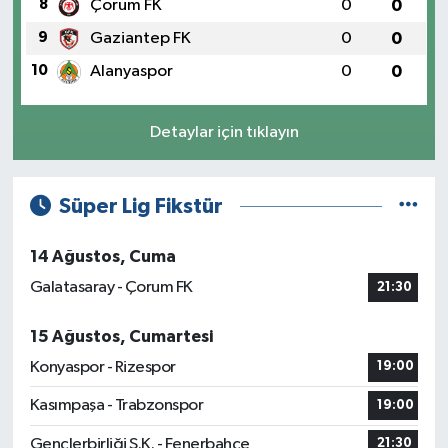
8
Çorum FK
0
0
9
Gaziantep FK
0
0
10
Alanyaspor
0
0
Detaylar için tıklayın
Süper Lig Fikstür
14 Ağustos, Cuma
Galatasaray - Çorum FK
21:30
15 Ağustos, Cumartesi
Konyaspor - Rizespor
19:00
Kasımpaşa - Trabzonspor
19:00
Gençlerbirliği S.K. - Fenerbahçe
21:30