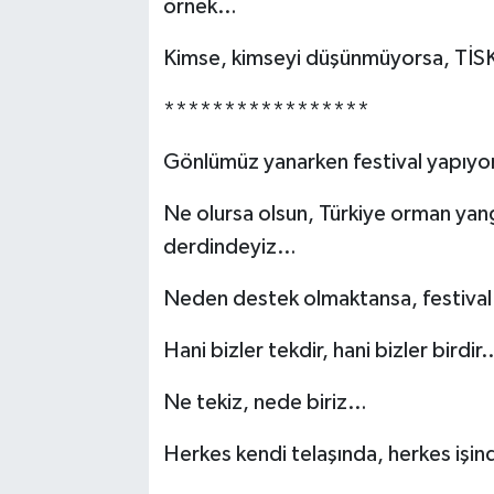
örnek…
Kimse, kimseyi düşünmüyorsa, TİSKi
*****************
Gönlümüz yanarken festival yapıy
Ne olursa olsun, Türkiye orman yang
derdindeyiz…
Neden destek olmaktansa, festiva
Hani bizler tekdir, hani bizler birdir
Ne tekiz, nede biriz…
Herkes kendi telaşında, herkes iş