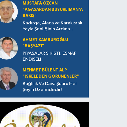
MUSTAFA ÖZCAN
"AĞASARDAN BÜYÜKLİMAN'A
BAKIŞ"
Kadırga, Alaca ve Karakısrak
Yayla Şenliğinin Ardına
Takılanlar
AHMET KAMBUROĞLU
"BAŞYAZI"
PİYASALAR SIKIŞTI, ESNAF
ENDİŞELİ
MEHMET BÜLENT ALP
"İSKELEDEN GÖRÜNENLER"
Bağlılık Ve Dava Şuuru Her
Şeyin Üzerindedir!