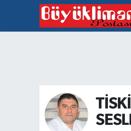
Vakfıkebir Hava Durumu
Vakfıkebir Trafik Yoğunluk Haritası
Süper Lig Puan Durumu ve Fikstür
Tüm Manşetler
Son Dakika Haberleri
Haber Arşivi
TİSK
SES