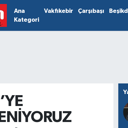
Ana
Vakfıkebir
Çarşıbaşı
Beşik
Kategori
Y
İ’YE
LENİYORUZ