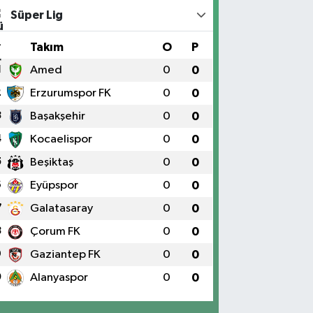
Süper Lig
#
Takım
O
P
1
Amed
0
0
2
Erzurumspor FK
0
0
3
Başakşehir
0
0
4
Kocaelispor
0
0
5
Beşiktaş
0
0
6
Eyüpspor
0
0
7
Galatasaray
0
0
8
Çorum FK
0
0
9
Gaziantep FK
0
0
0
Alanyaspor
0
0