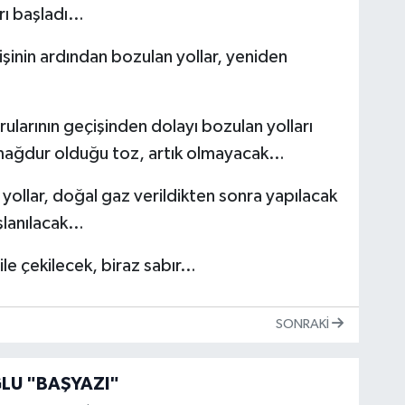
arı başladı…
inin ardından bozulan yollar, yeniden
ularının geçişinden dolayı bozulan yolları
 mağdur olduğu toz, artık olmayacak…
ollar, doğal gaz verildikten sonra yapılacak
şlanılacak…
le çekilecek, biraz sabır…
SONRAKI
U "BAŞYAZI"