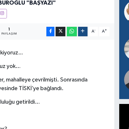
BUROĞLU "BAŞYAZI"
1
-
+
A
A
PAYLAŞIM
çekiyoruz…
muz yok…
r, mahalleye çevrilmişti. Sonrasında
yesinde TİSKİ’ye bağlandı.
luluğu getirildi…
ar?