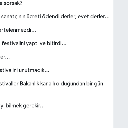
ye sorsak?
sanatçının ücreti ödendi derler, evet derler…
a ertelenmezdi…
estivalini yaptı ve bitirdi…
ler…
estivalini unutmadık…
stivaller Bakanlık kanallı olduğundan bir gün
yi bilmek gerekir…