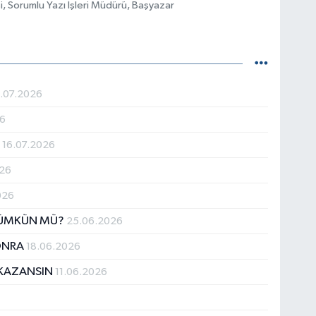
, Sorumlu Yazı İşleri Müdürü, Başyazar
.07.2026
26
R
16.07.2026
026
026
 MÜMKÜN MÜ?
25.06.2026
SONRA
18.06.2026
K KAZANSIN
11.06.2026