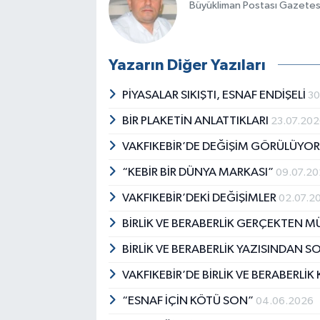
Büyükliman Postası Gazetesi
Yazarın Diğer Yazıları
PİYASALAR SIKIŞTI, ESNAF ENDİŞELİ
30
BİR PLAKETİN ANLATTIKLARI
23.07.20
VAKFIKEBİR’DE DEĞİŞİM GÖRÜLÜYO
“KEBİR BİR DÜNYA MARKASI”
09.07.2
VAKFIKEBİR’DEKİ DEĞİŞİMLER
02.07.2
BİRLİK VE BERABERLİK GERÇEKTEN
BİRLİK VE BERABERLİK YAZISINDAN 
VAKFIKEBİR’DE BİRLİK VE BERABERLİ
“ESNAF İÇİN KÖTÜ SON”
04.06.2026