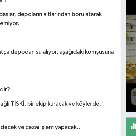
şlar, depoların altlarından boru atarak
demiyor.
?
atça depodan su alıyor, aşağıdaki komşusuna
dir?
ğlı TİSKİ, bir ekip kuracak ve köylerde,
t edecek ve cezai işlem yapacak…