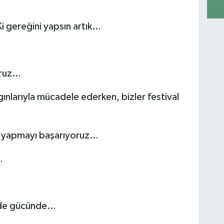
 gereğini yapsın artık…
oruz…
ınlarıyla mücadele ederken, bizler festival
l yapmayı başarıyoruz…
…
inde gücünde…