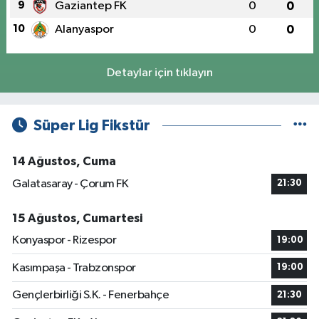
9
Gaziantep FK
0
0
10
Alanyaspor
0
0
Detaylar için tıklayın
Süper Lig Fikstür
14 Ağustos, Cuma
Galatasaray - Çorum FK
21:30
15 Ağustos, Cumartesi
Konyaspor - Rizespor
19:00
Kasımpaşa - Trabzonspor
19:00
Gençlerbirliği S.K. - Fenerbahçe
21:30