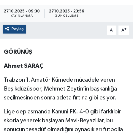
27.10.2025 - 09:30
27.10.2025 - 23:56
YAYINLANMA
GÜNCELLEME
Paylaş
-
+
A
A
GÖRÜNÜŞ
Ahmet SARAÇ
Trabzon 1.Amatör Kümede mücadele veren
Beşikdüzüspor, Mehmet Zeytin’in başkanlığa
seçilmesinden sonra adeta fırtına gibi esiyor.
Lige deplasmanda Kanuni FK. 4-0 gibi farklı bir
skorla yenerek başlayan Mavi-Beyazlılar, bu
sonucun tesadüf olmadığını oynadıkları futbolla