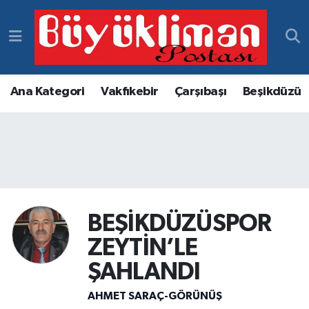
Vakfıkebir Hava Durumu
Vakfıkebir Trafik Yoğunluk Haritası
Ana Kategori
Vakfıkebir
Çarşıbaşı
Beşikdüzü
Süper Lig Puan Durumu ve Fikstür
Tüm Manşetler
Son Dakika Haberleri
BEŞİKDÜZÜSPOR
Haber Arşivi
ZEYTİN’LE
ŞAHLANDI
AHMET SARAÇ-GÖRÜNÜŞ