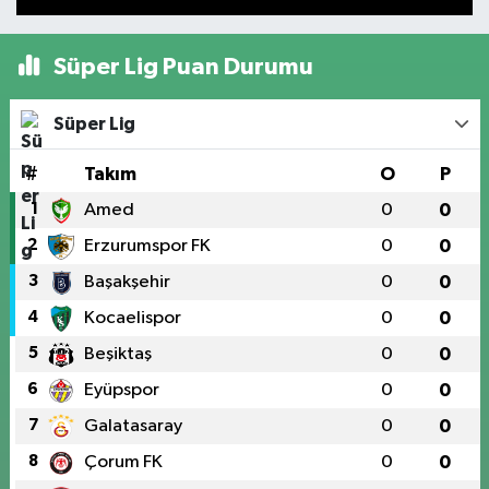
Süper Lig Puan Durumu
Süper Lig
#
Takım
O
P
1
Amed
0
0
2
Erzurumspor FK
0
0
3
Başakşehir
0
0
4
Kocaelispor
0
0
5
Beşiktaş
0
0
6
Eyüpspor
0
0
7
Galatasaray
0
0
8
Çorum FK
0
0