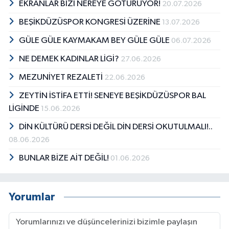
EKRANLAR BİZİ NEREYE GÖTÜRÜYOR!
20.07.2026
BEŞİKDÜZÜSPOR KONGRESİ ÜZERİNE
13.07.2026
GÜLE GÜLE KAYMAKAM BEY GÜLE GÜLE
06.07.2026
NE DEMEK KADINLAR LİGİ?
27.06.2026
MEZUNİYET REZALETİ
22.06.2026
ZEYTİN İSTİFA ETTİ! SENEYE BEŞİKDÜZÜSPOR BAL
LİGİNDE
15.06.2026
DİN KÜLTÜRÜ DERSİ DEĞİL DİN DERSİ OKUTULMALI!..
08.06.2026
BUNLAR BİZE AİT DEĞİL!
01.06.2026
Yorumlar