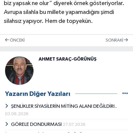
biz yapsak ne olur” diyerek örnek gösteriyorlar.
Avrupa silahla bu millete yapamadığını şimdi
silahsız yapıyor. Hem de topyekün.
ÖNCEKI
SONRAKI
AHMET SARAÇ-GÖRÜNÜŞ
Yazarın Diğer Yazıları
ŞENLİKLER SİYASİLERİN MİTİNG ALANI DEĞİLDİR!..
03.08.2026
GÖRELE DONDURMASI
27.07.2026