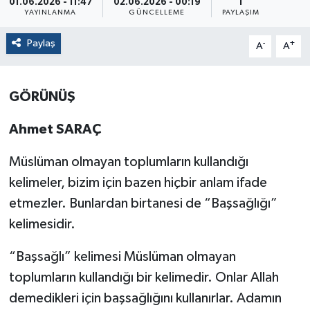
01.06.2026 - 11:47
02.06.2026 - 00:19
1
YAYINLANMA
GÜNCELLEME
PAYLAŞIM
Paylaş
-
+
A
A
GÖRÜNÜŞ
Ahmet SARAÇ
Müslüman olmayan toplumların kullandığı
kelimeler, bizim için bazen hiçbir anlam ifade
etmezler. Bunlardan birtanesi de “Başsağlığı”
kelimesidir.
“Başsağlı” kelimesi Müslüman olmayan
toplumların kullandığı bir kelimedir. Onlar Allah
demedikleri için başsağlığını kullanırlar. Adamın