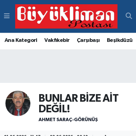
Vakfıkebir Hava Durumu
Vakfıkebir Trafik Yoğunluk Haritası
Ana Kategori
Vakfıkebir
Çarşıbaşı
Beşikdüzü
Süper Lig Puan Durumu ve Fikstür
Tüm Manşetler
Son Dakika Haberleri
BUNLAR BİZE AİT
Haber Arşivi
DEĞİL!
AHMET SARAÇ-GÖRÜNÜŞ