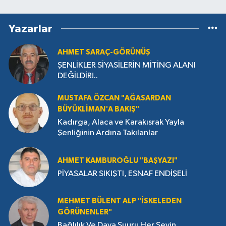
Yazarlar
AHMET SARAÇ-GÖRÜNÜŞ
ŞENLİKLER SİYASİLERİN MİTİNG ALANI
DEĞİLDİR!..
MUSTAFA ÖZCAN "AĞASARDAN
BÜYÜKLİMAN'A BAKIŞ"
Kadırga, Alaca ve Karakısrak Yayla
Şenliğinin Ardına Takılanlar
AHMET KAMBUROĞLU "BAŞYAZI"
PİYASALAR SIKIŞTI, ESNAF ENDİŞELİ
MEHMET BÜLENT ALP "İSKELEDEN
GÖRÜNENLER"
Bağlılık Ve Dava Şuuru Her Şeyin