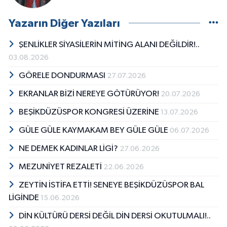
Yazarın Diğer Yazıları
ŞENLİKLER SİYASİLERİN MİTİNG ALANI DEĞİLDİR!..
03.08.2026
GÖRELE DONDURMASI
27.07.2026
EKRANLAR BİZİ NEREYE GÖTÜRÜYOR!
20.07.2026
BEŞİKDÜZÜSPOR KONGRESİ ÜZERİNE
13.07.2026
GÜLE GÜLE KAYMAKAM BEY GÜLE GÜLE
06.07.2026
NE DEMEK KADINLAR LİGİ?
27.06.2026
MEZUNİYET REZALETİ
22.06.2026
ZEYTİN İSTİFA ETTİ! SENEYE BEŞİKDÜZÜSPOR BAL
LİGİNDE
15.06.2026
DİN KÜLTÜRÜ DERSİ DEĞİL DİN DERSİ OKUTULMALI!..