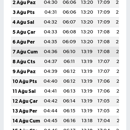
2 Ağu Paz
04:30
06:06
13:20
17:09
20:24
3 Ağu Pts
04:31
06:06
13:20
17:09
20:23
4 Ağu Sal
04:32
06:07
13:20
17:09
20:22
5 Ağu Çar
04:33
06:08
13:20
17:08
20:21
6 Ağu Per
04:35
06:09
13:20
17:08
20:20
7 Ağu Cum
04:36
06:10
13:19
17:08
20:19
8 Ağu Cts
04:37
06:11
13:19
17:07
20:18
9 Ağu Paz
04:39
06:12
13:19
17:07
20:17
10 Ağu Pts
04:40
06:12
13:19
17:06
20:16
11 Ağu Sal
04:41
06:13
13:19
17:06
20:15
12 Ağu Çar
04:42
06:14
13:19
17:05
20:13
13 Ağu Per
04:44
06:15
13:19
17:05
20:12
14 Ağu Cum
04:45
06:16
13:18
17:04
20:11