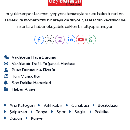
buyuklimanpostasicom, yepyeni temasıyla sizleri buluştururken,
sadelik ve modernizmi bir araya getiriyor. Şatafattan kaçınıyor ve
insanlara haber okuyabilecekleri bir altyapı sunuyor.
Vakfıkebir Hava Durumu
Vakfıkebir Trafik Yoğunluk Haritası
Puan Durumu ve Fikstür
Tüm Manşetler
Son Dakika Haberleri
Haber Arşivi
Ana Kategori
Vakfıkebir
Çarşıbaşı
Beşikdüzü
Şalpazarı
Tonya
Spor
Sağlık
Politika
Düğün
Künye