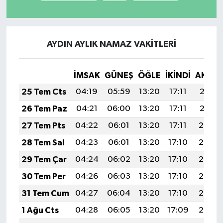
AYDIN AYLIK NAMAZ VAKITLERI
İMSAK
GÜNEŞ
ÖĞLE
İKINDI
AKŞA
25 Tem Cts
04:19
05:59
13:20
17:11
20:31
26 Tem Paz
04:21
06:00
13:20
17:11
20:31
27 Tem Pts
04:22
06:01
13:20
17:11
20:30
28 Tem Sal
04:23
06:01
13:20
17:10
20:29
29 Tem Çar
04:24
06:02
13:20
17:10
20:28
30 Tem Per
04:26
06:03
13:20
17:10
20:27
31 Tem Cum
04:27
06:04
13:20
17:10
20:26
1 Ağu Cts
04:28
06:05
13:20
17:09
20:25