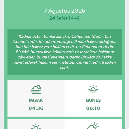
7 Ağustos 2026
24 Safer 1448
Kâdılar üçtür. Bunlardan ikisi Cehennem'dedir, biri
Cennet'tedir. Bir adam, verdiği hükmün haksız olduğunu
bile bile haksız yere hüküm verir, bu Cehennem'dedir.
Bir kâdı bilmeksizin hüküm verir ve insanların haklarını
zâyi eder, bu da Cehennem'dedir. Bir kâdı da hakka
riâyet ederek hüküm verir, işte bu, Cennet'tedir. (Hadis-i
şerif)
İMSAK
GÜNEŞ
04:36
06:10