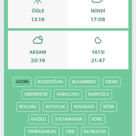
ÖĞLE
İKINDI
13:19
17:08
AKŞAM
YATSI
20:19
21:47
AYDIN
BOZDOĞAN
BUHARKENT
DİDİM
GERMENCİK
KARACASU
KARPUZLU
KOÇARLI
KUYUCAK
KUŞADASI
KÖŞK
NAZİLLİ
SULTANHİSAR
SÖKE
YENİPAZAR (A)
ÇİNE
İNCİRLİOVA