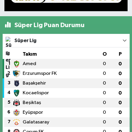
Süper Lig Puan Durumu
Süper Lig
#
Takım
O
P
1
Amed
0
0
2
Erzurumspor FK
0
0
3
Başakşehir
0
0
4
Kocaelispor
0
0
5
Beşiktaş
0
0
6
Eyüpspor
0
0
7
Galatasaray
0
0
8
Çorum FK
0
0