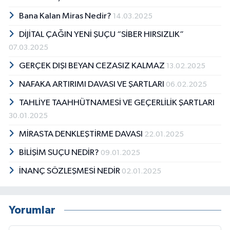
Bana Kalan Miras Nedir?
14.03.2025
DİJİTAL ÇAĞIN YENİ ŞUÇU “SİBER HIRSIZLIK”
07.03.2025
GERÇEK DIŞI BEYAN CEZASIZ KALMAZ
13.02.2025
NAFAKA ARTIRIMI DAVASI VE ŞARTLARI
06.02.2025
TAHLİYE TAAHHÜTNAMESİ VE GEÇERLİLİK ŞARTLARI
30.01.2025
MİRASTA DENKLEŞTİRME DAVASI
22.01.2025
BİLİŞİM SUÇU NEDİR?
09.01.2025
İNANÇ SÖZLEŞMESİ NEDİR
02.01.2025
Yorumlar