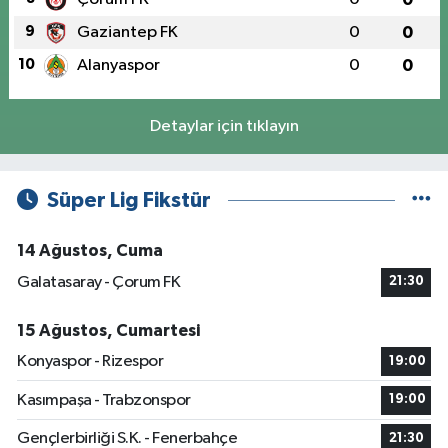
9
Gaziantep FK
0
0
10
Alanyaspor
0
0
Detaylar için tıklayın
Süper Lig Fikstür
14 Ağustos, Cuma
Galatasaray - Çorum FK
21:30
15 Ağustos, Cumartesi
Konyaspor - Rizespor
19:00
Kasımpaşa - Trabzonspor
19:00
Gençlerbirliği S.K. - Fenerbahçe
21:30