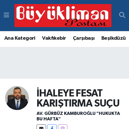
Vakfıkebir Hava Durumu
Vakfıkebir Trafik Yoğunluk Haritası
Ana Kategori
Vakfıkebir
Çarşıbaşı
Beşikdüzü
Süper Lig Puan Durumu ve Fikstür
Tüm Manşetler
Son Dakika Haberleri
İHALEYE FESAT
Haber Arşivi
KARIŞTIRMA SUÇU
AV. GÜRBÜZ KAMBUROĞLU "HUKUKTA
BU HAFTA"