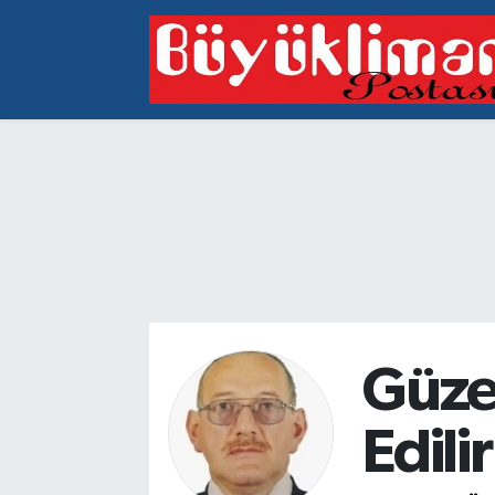
Vakfıkebir Hava Durumu
Vakfıkebir Trafik Yoğunluk Haritası
Süper Lig Puan Durumu ve Fikstür
Tüm Manşetler
Son Dakika Haberleri
Haber Arşivi
Güzel
Edilir