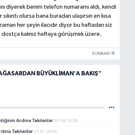
nı diyerek benim telefon numaramı aldı, kendi
 sıkıntı olursa bana buradan ulaşırsın en kısa
man her şeyin ilacıdır diyor bu haftadan siz
z dostça kalınız haftaya görüşmek üzere.
SONRAKI
AĞASARDAN BÜYÜKLİMAN'A BAKIŞ"
liğinin Ardına Takılanlar
03.08.2026
rdına Takılanlar
27.07.2026