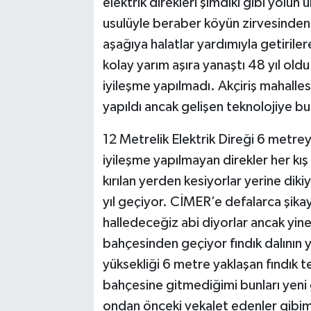
elektrik direkleri şimdiki gibi yolu
usulüyle beraber köyün zirvesinde
aşağıya halatlar yardımıyla getirilere
kolay yarım aşıra yanaştı 48 yıl oldu
iyileşme yapılmadı. Akçiriş mahalle
yapıldı ancak gelişen teknolojiye 
12 Metrelik Elektrik Direği 6 metrey
iyileşme yapılmayan direkler her kış
kırılan yerden kesiyorlar yerine di
yıl geçiyor. CİMER’e defalarca şi
halledeceğiz abi diyorlar ancak yine
bahçesinden geçiyor fındık dalının y
yüksekliği 6 metre yaklaşan fındık t
bahçesine gitmediğimi bunları yeni
ondan önceki vekalet edenler gibimi