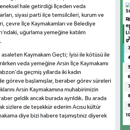
neksel hale getirdiği İlçeden veda
ları, siyasi parti ilçe temsilcileri, kurum ve
eri, çevre İlçe Kaymakamları ve Belediye
rı’ndaki, uğurlama yemeğine katılım
.
 asaleten Kaymakam Geçti; İyisi ile kötüsü ile
yrılırken veda yemeğine Arsin İlçe Kaymakamı
abzon’da geçmiş yıllarda iki kadın
de göreve başlamışlar, beraber görev süreleri
klarını Arsin Kaymakamına muhabirimizin
raber geldik ancak burada ayrıldık. Bu arada
rak sizlere de teşekkür ederim Acısu kültür
1
ymakama diye bizi habere taşımıştınız diyerek