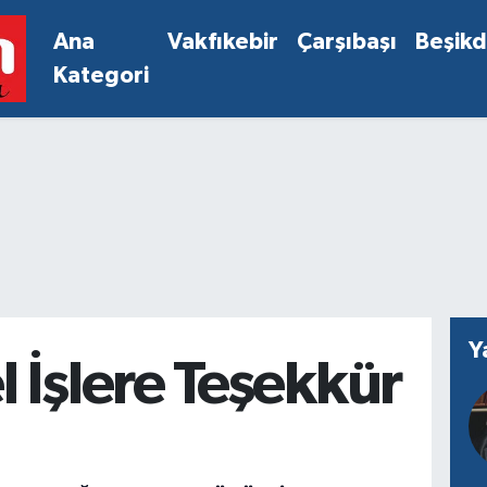
Ana
Vakfıkebir
Çarşıbaşı
Beşik
Kategori
Y
 İşlere Teşekkür