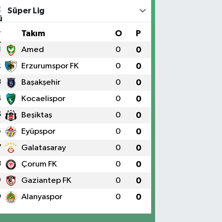
Süper Lig
#
Takım
O
P
1
Amed
0
0
2
Erzurumspor FK
0
0
3
Başakşehir
0
0
4
Kocaelispor
0
0
5
Beşiktaş
0
0
6
Eyüpspor
0
0
7
Galatasaray
0
0
8
Çorum FK
0
0
9
Gaziantep FK
0
0
0
Alanyaspor
0
0