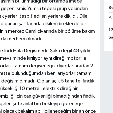
n ulaşımın bulunmadığı bir ortamda imece
Be
n geçen İsmiş Yumru tepesi grup yolundan
k yerleri tespit edilen yerlere dikildi. Dile
Am
 o günün şartlarında dikilen direklerde bir
1
sinin merkez Cami civarında bir bölüme bakım
Sa
bu da merhem olmadı.
e İndi Hala Değişmedi; Şaka değil 48 yıldır
 mevsiminde kırılıyor aynı direği motor ile
kiyorlar. Tamam değişeceğiz diyorlar aradan 2
kayette bulunduğumdan beni arıyorlar tamam
 değişim olmadı. Çıplan açık 5 tane tel fındık
üksekliği 10 metre , elektrik direğinin
emizliği için can güvenliği olmadığından fındık
 gelen şefe anlattım bekleyip göreceğiz
 olacak bakalım abi ilgileneceğim bir an önce