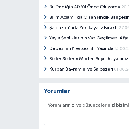
Bu Dediğin 40 Yıl Önce Oluyordu
20.
Bilim Adamı’ da Olsan Fındık Bahçesi
Şalpazarı’nda Yerlikaya İz Bıraktı
27.0
Yayla Şenliklerinin Vaz Geçilmezi Ağa
Dedesinin Prensesi Bir Yaşında
15.06.
Bizler Sizlerin Maden Suyu İhtiyacınızı
Kurban Bayramını ve Şalpazarı
01.06.
Yorumlar