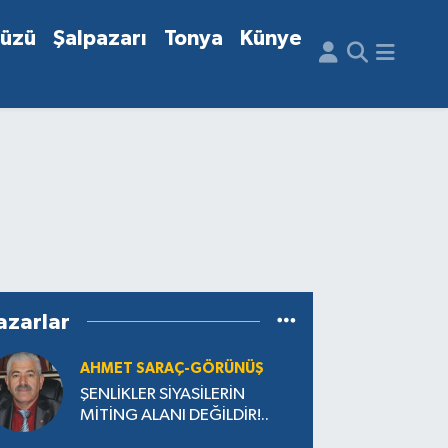
düzü
Şalpazarı
Tonya
Künye
azarlar
AHMET SARAÇ-GÖRÜNÜŞ
ŞENLİKLER SİYASİLERİN
MİTİNG ALANI DEĞİLDİR!..