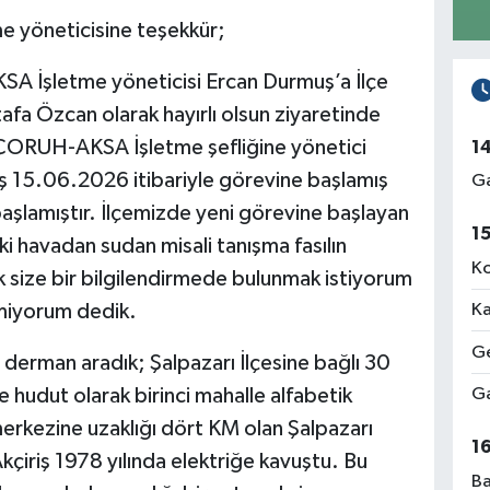
 yöneticisine teşekkür;
SA İşletme yöneticisi Ercan Durmuş’a İlçe
fa Özcan olarak hayırlı olsun ziyaretinde
 ÇORUH-AKSA İşletme şefliğine yönetici
1
ş 15.06.2026 itibariyle görevine başlamış
Ga
 başlamıştır. İlçemizde yeni görevine başlayan
1
 iki havadan sudan misali tanışma fasılın
Ko
 size bir bilgilendirmede bulunmak istiyorum
lmiyorum dedik.
Ka
Ge
 derman aradık; Şalpazarı İlçesine bağlı 30
e hudut olarak birinci mahalle alfabetik
Ga
merkezine uzaklığı dört KM olan Şalpazarı
1
Akçiriş 1978 yılında elektriğe kavuştu. Bu
Ba