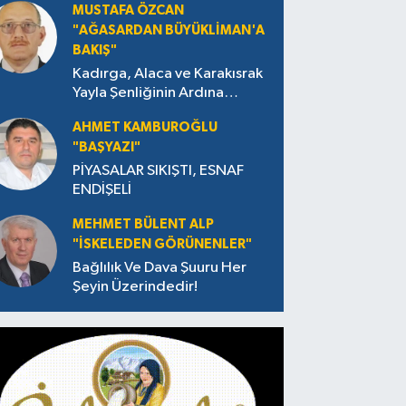
MUSTAFA ÖZCAN
"AĞASARDAN BÜYÜKLİMAN'A
BAKIŞ"
Kadırga, Alaca ve Karakısrak
Yayla Şenliğinin Ardına
Takılanlar
AHMET KAMBUROĞLU
"BAŞYAZI"
PİYASALAR SIKIŞTI, ESNAF
ENDİŞELİ
MEHMET BÜLENT ALP
"İSKELEDEN GÖRÜNENLER"
Bağlılık Ve Dava Şuuru Her
Şeyin Üzerindedir!