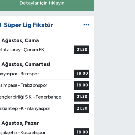
Detaylar için tıklayın
Süper Lig Fikstür
4 Ağustos, Cuma
latasaray - Çorum FK
21:30
5 Ağustos, Cumartesi
nyaspor - Rizespor
19:00
sımpaşa - Trabzonspor
19:00
nçlerbirliği S.K. - Fenerbahçe
21:30
ziantep FK - Alanyaspor
21:30
6 Ağustos, Pazar
şakşehir - Kocaelispor
19:00