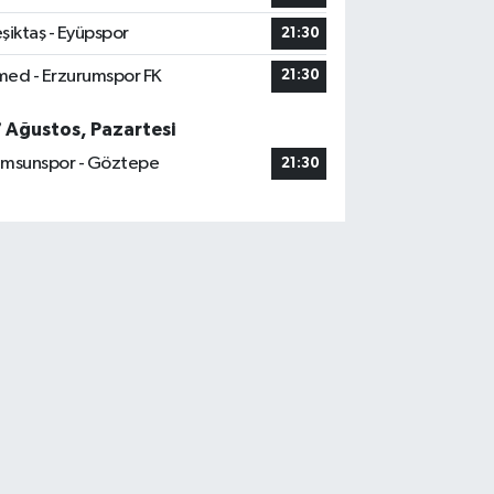
şiktaş - Eyüpspor
21:30
ed - Erzurumspor FK
21:30
7 Ağustos, Pazartesi
msunspor - Göztepe
21:30