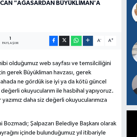
ZCAN "AĞASARDAN BÜYÜKLİMAN'A
1
-
+
A
A
PAYLAŞIM
hibi olduğumuz web sayfası ve temsilciliğini
çin gerek Büyükliman havzası, gerek
ahada ne gördük ise iyi ya da kötü güncel
 değerli okuyucularım ile hasbihal yapıyoruz.
 yazımız daha siz değerli okuyucularımıza
 Bozmadı; Şalpazarı Belediye Başkanı olarak
yrağını içinde bulunduğumuz yıl itibariyle