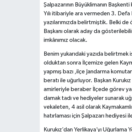
Şalpazarının Büyüklimanın Başkenti 
Yılı itibariyle ara vermeden 3. Defa
yazılarımızda belirtmiştik. Belki d
Başkanı olarak aday da gösterilebi
imkânımız olacak.
Benim yukarıdaki yazıda belirtmek i
olduktan sonra İlçemize gelen Kaym
yapmış bazı ,ilçe Jandarma komutanla
beratı ile uğurluyor. Başkan Kurukı
amirleriyle beraber İlçede görev y
damak tadı ve hediyeler sunarak uğ
vekaleten, 4 asil olarak Kaymakamlı
hatırlaması için Şalpazarı hediyesi il
Kurukız’dan Yerlikaya’yı Uğurlama Y