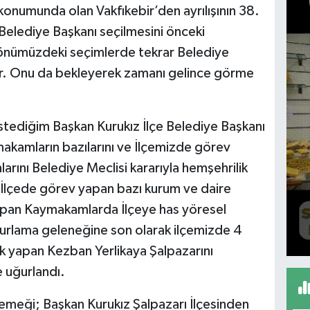
konumunda olan Vakfıkebir’den ayrılışının 38.
 Belediye Başkanı seçilmesini önceki
e önümüzdeki seçimlerde tekrar Belediye
lir. Onu da bekleyerek zamanı gelince görme
stediğim Başkan Kurukız İlçe Belediye Başkanı
akamların bazılarını ve İlçemizde görev
rını Belediye Meclisi kararıyla hemşehrilik
z İlçede görev yapan bazı kurum ve daire
apan Kaymakamlarda İlçeye has yöresel
urlama geleneğine son olarak ilçemizde 4
k yapan Kezban Yerlikaya Şalpazarını
e uğurlandı.
emeği; Başkan Kurukız Şalpazarı İlçesinden