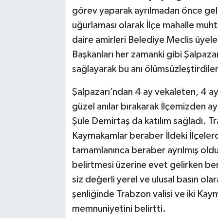
görev yaparak ayrılmadan önce gele
uğurlaması olarak İlçe mahalle muhtar
daire amirleri Belediye Meclis üyel
Başkanları her zamanki gibi Şalpaza
sağlayarak bu anı ölümsüzleştirdiler
Şalpazarı’ndan 4 ay vekaleten, 4 ay
güzel anılar bırakarak İlçemizden a
Şule Demirtaş da katılım sağladı. Tr
Kaymakamlar beraber İldeki İlçeler
tamamlanınca beraber ayrılmış oldu
belirtmesi üzerine evet gelirken be
siz değerli yerel ve ulusal basın ola
şenliğinde Trabzon valisi ve iki Ka
memnuniyetini belirtti.