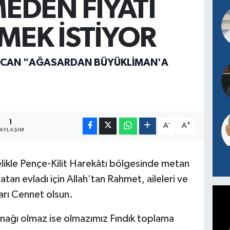
EDEN FİYATI
MEK İSTİYOR
ZCAN "AĞASARDAN BÜYÜKLİMAN'A
1
-
+
A
A
PAYLAŞIM
ikle Pençe-Kilit Harekâtı bölgesinde metan
atan evladı için Allah’tan Rahmet, aileleri ve
arı Cennet olsun.
nağı olmaz ise olmazımız Fındık toplama