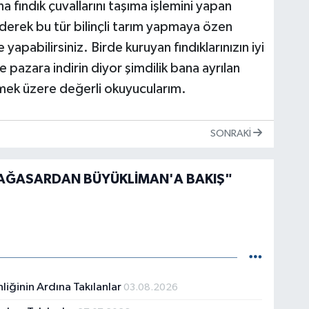
na fındık çuvallarını taşıma işlemini yapan
derek bu tür bilinçli tarım yapmaya özen
yapabilirsiniz. Birde kuruyan fındıklarınızın iyi
pazara indirin diyor şimdilik bana ayrılan
mek üzere değerli okuyucularım.
SONRAKI
AĞASARDAN BÜYÜKLİMAN'A BAKIŞ"
liğinin Ardına Takılanlar
03.08.2026