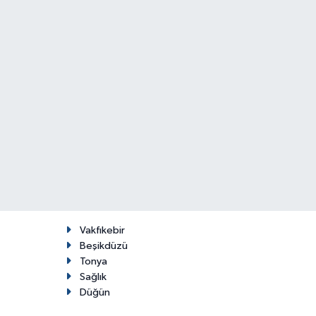
Vakfıkebir
Beşikdüzü
Tonya
Sağlık
Düğün