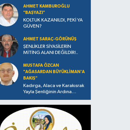
AHMET KAMBUROĞLU
"BAŞYAZI"
KOLTUK KAZANILDI, PEKİ YA
GÜVEN?
AHMET SARAÇ-GÖRÜNÜŞ
ŞENLİKLER SİYASİLERİN
MİTİNG ALANI DEĞİLDİR!..
MUSTAFA ÖZCAN
"AĞASARDAN BÜYÜKLİMAN'A
BAKIŞ"
Kadırga, Alaca ve Karakısrak
Yayla Şenliğinin Ardına
Takılanlar