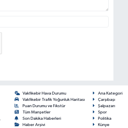
Vakfıkebir Hava Durumu
Ana Kategori
Vakfıkebir Trafik Yoğunluk Haritası
Çarşıbaşı
Puan Durumu ve Fikstür
Şalpazarı
Tüm Manşetler
Spor
Son Dakika Haberleri
Politika
r
Haber Arşivi
Künye