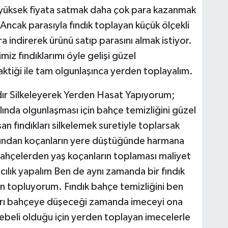
nı yüksek fiyata satmak daha çok para kazanmak
 Ancak parasıyla fındık toplayan küçük ölçekli
ra indirerek ürünü satıp parasını almak istiyor.
miz fındıklarımı öyle gelişi güzel
aktiği ile tam olgunlaşınca yerden toplayalım.
ldır Silkeleyerek Yerden Hasat Yapıyorum;
lında olgunlaşması için bahçe temizliğini güzel
an fındıkları silkelemek suretiyle toplarsak
ğından koçanların yere düştüğünde harmana
bahçelerden yaş koçanların toplaması maliyet
ımcılık yapalım Ben de aynı zamanda bir fındık
rden topluyorum. Fındık bahçe temizliğini ben
arı bahçeye düşeceği zamanda imeceyi ona
ebeli olduğu için yerden toplayan imecelerle