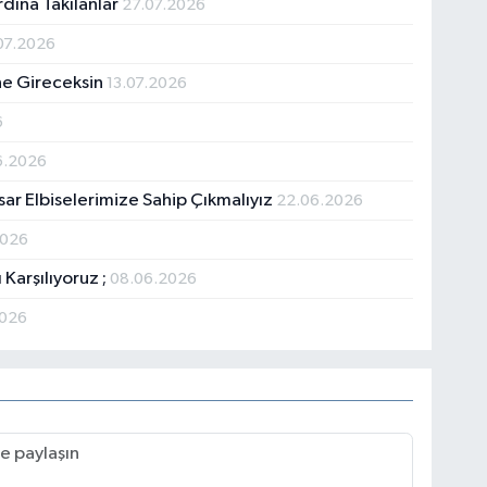
rdına Takılanlar
27.07.2026
07.2026
ne Gireceksin
13.07.2026
6
6.2026
sar Elbiselerimize Sahip Çıkmalıyız
22.06.2026
2026
 Karşılıyoruz ;
08.06.2026
2026