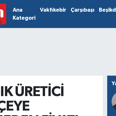
Ana
Vakfıkebir
Çarşıbaşı
Beşik
Kategori
Y
IK ÜRETİCİ
ÇEYE