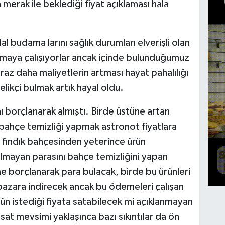
 merak ile beklediği fiyat açıklaması hala
l budama larını sağlık durumları elverişli olan
apmaya çalışıyorlar ancak içinde bulunduğumuz
iraz daha maliyetlerin artması hayat pahalılığı
likçi bulmak artık hayal oldu.
ını borçlanarak almıştı. Birde üstüne artan
k bahçe temizliği yapmak astronot fiyatlara
 fındık bahçesinden yeterince ürün
lmayan parasını bahçe temizliğini yapan
ine borçlanarak para bulacak, birde bu ürünleri
pazara indirecek ancak bu ödemeleri çalışan
n istediği fiyata satabilecek mi açıklanmayan
hasat mevsimi yaklaşınca bazı sıkıntılar da ön