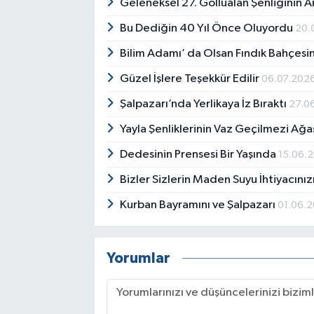
Geleneksel 27. Göllüalan Şenliğinin A
Bu Dediğin 40 Yıl Önce Oluyordu
20.
Bilim Adamı’ da Olsan Fındık Bahçesi
Güzel İşlere Teşekkür Edilir
06.07.202
Şalpazarı’nda Yerlikaya İz Bıraktı
27.0
Yayla Şenliklerinin Vaz Geçilmezi Ağa
Dedesinin Prensesi Bir Yaşında
15.06.
Bizler Sizlerin Maden Suyu İhtiyacınızı
Kurban Bayramını ve Şalpazarı
01.06.
Yorumlar