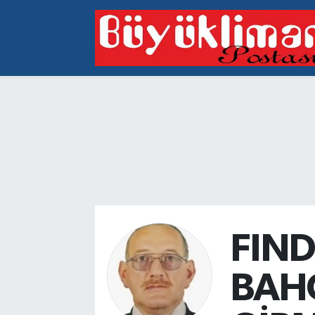
Vakfıkebir Hava Durumu
Vakfıkebir Trafik Yoğunluk Haritası
Süper Lig Puan Durumu ve Fikstür
Tüm Manşetler
Son Dakika Haberleri
Haber Arşivi
FIND
BAH