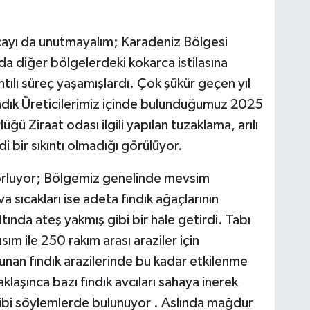
rcayı da unutmayalım; Karadeniz Bölgesi
da diğer bölgelerdeki kokarca istilasına
ıntılı süreç yaşamışlardı. Çok şükür geçen yıl
ndık Üreticilerimiz içinde bulunduğumuz 2025
üğü Ziraat odası ilgili yapılan tuzaklama, arılı
di bir sıkıntı olmadığı görülüyor.
orluyor; Bölgemiz genelinde mevsim
 sıcakları ise adeta fındık ağaçlarının
tında ateş yakmış gibi bir hale getirdi. Tabı
sım ile 250 rakım arası araziler için
nan fındık arazilerinde bu kadar etkilenme
klaşınca bazı fındık avcıları sahaya inerek
 gibi söylemlerde bulunuyor . Aslında mağdur