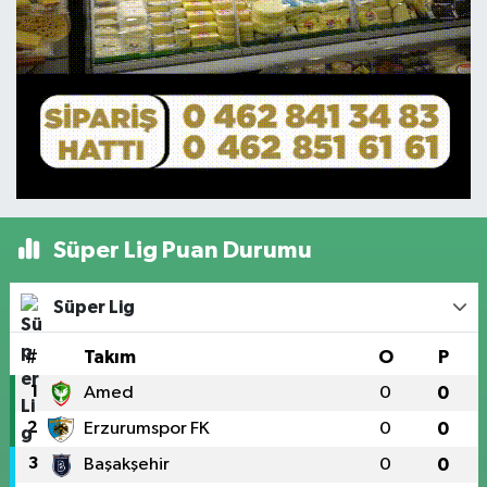
Süper Lig Puan Durumu
Süper Lig
#
Takım
O
P
1
Amed
0
0
2
Erzurumspor FK
0
0
3
Başakşehir
0
0