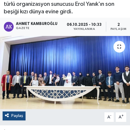
türlü organizasyon sunucusu Erol Yanık'ın son
beşiği kızı dünya evine girdi.
AHMET KAMBUROĞLU
06.10.2025 - 10:33
2
GAZETE
YAYINLANMA
PAYLAŞIM
Paylaş
-
+
A
A