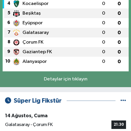
4
Kocaelispor
0
0
5
Beşiktaş
0
0
6
Eyüpspor
0
0
7
Galatasaray
0
0
8
Çorum FK
0
0
9
Gaziantep FK
0
0
10
Alanyaspor
0
0
Detaylar için tıklayın
Süper Lig Fikstür
14 Ağustos, Cuma
Galatasaray - Çorum FK
21:30