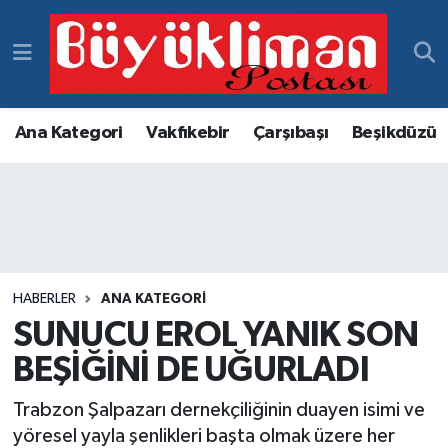
Vakfıkebir Hava Durumu
Vakfıkebir Trafik Yoğunluk Haritası
Ana Kategori
Vakfıkebir
Çarşıbaşı
Beşikdüzü
Süper Lig Puan Durumu ve Fikstür
Tüm Manşetler
Son Dakika Haberleri
HABERLER
ANA KATEGORI
SUNUCU EROL YANIK SON
Haber Arşivi
BEŞİĞİNİ DE UĞURLADI
Trabzon Şalpazarı dernekçiliğinin duayen isimi ve
yöresel yayla şenlikleri başta olmak üzere her