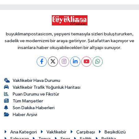
buyuklimanpostasicom, yepyeni temasıyla sizleri buluştururken,
sadelik ve modernizmi bir araya getiriyor. Şatafattan kaçınıyor ve
insanlara haber okuyabilecekleri bir altyapı sunuyor.
Vakfıkebir Hava Durumu
Vakfıkebir Trafik Yoğunluk Haritası
Puan Durumu ve Fikstür
Tüm Manşetler
Son Dakika Haberleri
Haber Arşivi
Ana Kategori
Vakfıkebir
Çarşıbaşı
Beşikdüzü
Şalpazarı
Tonya
Spor
Sağlık
Politika