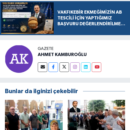
VAKFIKEBİR EKMEĞİMİZİN AB
TESCİLİ İÇİN YAPTIĞIMIZ
BAŞVURU DEĞERLENDİRİLMEK
ÜZERE KABUL EDİLDİ, SÜREÇ
RESMEN BAŞLADI
GAZETE
AHMET KAMBUROĞLU
Bunlar da ilginizi çekebilir