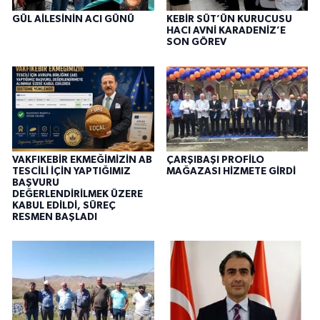
GÜL AİLESİNİN ACI GÜNÜ
KEBİR SÜT’ÜN KURUCUSU
HACI AVNİ KARADENİZ’E
SON GÖREV
VAKFIKEBİR EKMEĞİMİZİN AB
ÇARŞIBAŞI PROFİLO
TESCİLİ İÇİN YAPTIĞIMIZ
MAĞAZASI HİZMETE GİRDİ
BAŞVURU
DEĞERLENDİRİLMEK ÜZERE
KABUL EDİLDİ, SÜREÇ
RESMEN BAŞLADI