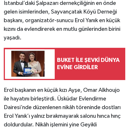
İstanbul’daki Şalpazarı dernekçiliğinin en önde
gelen isimlerinden, Sayvançatak Köyü Derneği
başkanı, organizatör-sunucu Erol Yanık en küçük
kızını da evlendirerek en mutlu günlerinden birini
yaşadı.
BUKET İLE ŞEVKİ DÜNYA
EVİNE GİRDİLER
Erol başkanın en küçük kızı Ayşe, Omar Alkhoujo
ile hayatını birleştirdi. Üsküdar Evlendirme
Dairesi’nde düzenlenen nikâh töreninde dostları
Erol Yanık’ı yalnız bırakmayarak salonu hınca hınç
doldurdular. Nikâh işlemini yine Geyikli