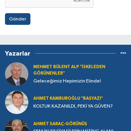
Gönder
Yazarlar
MEHMET BÜLENT ALP "İSKELEDEN
GÖRÜNENLER"
Geleceğimiz Hepimizin Elinde!
AHMET KAMBUROĞLU "BAŞYAZI"
KOLTUK KAZANILDI, PEKİ YA GÜVEN?
AHMET SARAÇ-GÖRÜNÜŞ