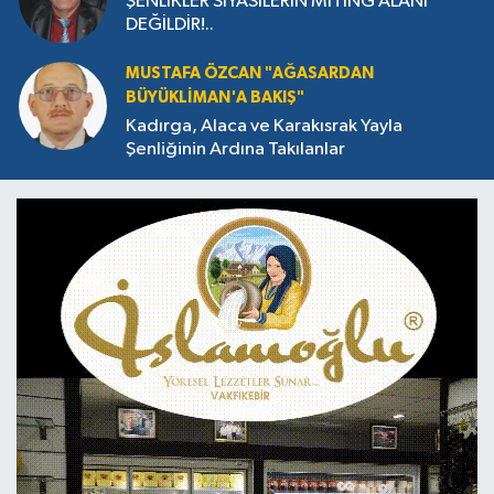
ŞENLİKLER SİYASİLERİN MİTİNG ALANI
DEĞİLDİR!..
MUSTAFA ÖZCAN "AĞASARDAN
BÜYÜKLİMAN'A BAKIŞ"
Kadırga, Alaca ve Karakısrak Yayla
Şenliğinin Ardına Takılanlar