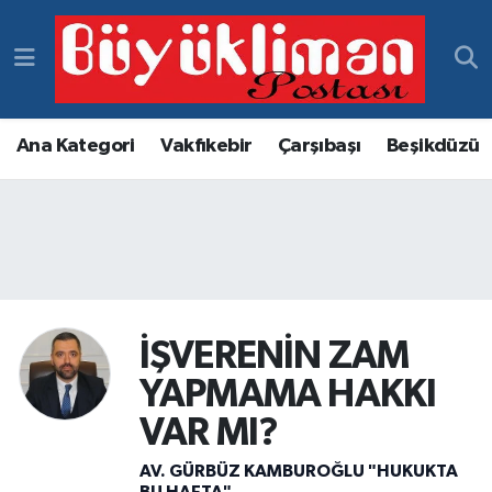
Vakfıkebir Hava Durumu
Vakfıkebir Trafik Yoğunluk Haritası
Ana Kategori
Vakfıkebir
Çarşıbaşı
Beşikdüzü
Süper Lig Puan Durumu ve Fikstür
Tüm Manşetler
Son Dakika Haberleri
İŞVERENİN ZAM
Haber Arşivi
YAPMAMA HAKKI
VAR MI?
AV. GÜRBÜZ KAMBUROĞLU "HUKUKTA