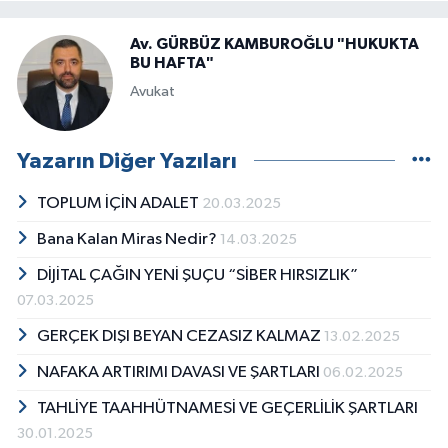
Av. GÜRBÜZ KAMBUROĞLU "HUKUKTA
BU HAFTA"
Avukat
Yazarın Diğer Yazıları
TOPLUM İÇİN ADALET
20.03.2025
Bana Kalan Miras Nedir?
14.03.2025
DİJİTAL ÇAĞIN YENİ ŞUÇU “SİBER HIRSIZLIK”
07.03.2025
GERÇEK DIŞI BEYAN CEZASIZ KALMAZ
13.02.2025
NAFAKA ARTIRIMI DAVASI VE ŞARTLARI
06.02.2025
TAHLİYE TAAHHÜTNAMESİ VE GEÇERLİLİK ŞARTLARI
30.01.2025