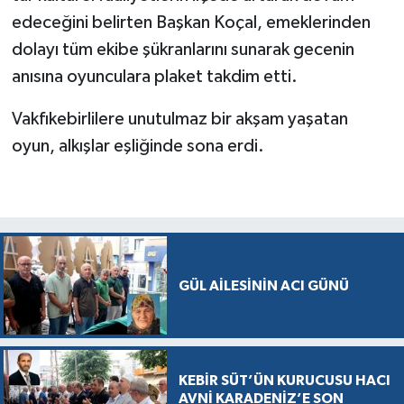
edeceğini belirten Başkan Koçal, emeklerinden
dolayı tüm ekibe şükranlarını sunarak gecenin
anısına oyunculara plaket takdim etti.
Vakfıkebirlilere unutulmaz bir akşam yaşatan
oyun, alkışlar eşliğinde sona erdi.
GÜL AİLESİNİN ACI GÜNÜ
KEBİR SÜT’ÜN KURUCUSU HACI
AVNİ KARADENİZ’E SON