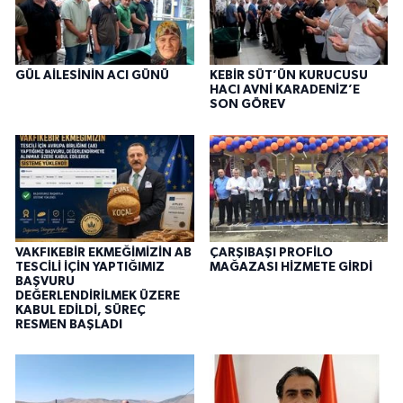
GÜL AİLESİNİN ACI GÜNÜ
KEBİR SÜT’ÜN KURUCUSU
HACI AVNİ KARADENİZ’E
SON GÖREV
VAKFIKEBİR EKMEĞİMİZİN AB
ÇARŞIBAŞI PROFİLO
TESCİLİ İÇİN YAPTIĞIMIZ
MAĞAZASI HİZMETE GİRDİ
BAŞVURU
DEĞERLENDİRİLMEK ÜZERE
KABUL EDİLDİ, SÜREÇ
RESMEN BAŞLADI