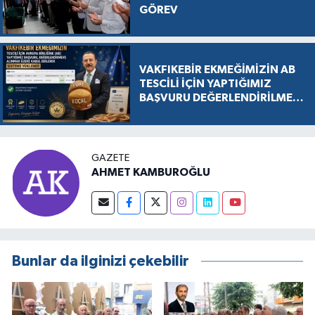
GÖREV
VAKFIKEBİR EKMEĞİMİZİN AB
TESCİLİ İÇİN YAPTIĞIMIZ
BAŞVURU DEĞERLENDİRİLMEK
ÜZERE KABUL EDİLDİ, SÜREÇ
RESMEN BAŞLADI
GAZETE
AHMET KAMBUROĞLU
Bunlar da ilginizi çekebilir