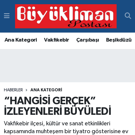
Vakfıkebir Hava Durumu
Vakfıkebir Trafik Yoğunluk Haritası
Ana Kategori
Vakfıkebir
Çarşıbaşı
Beşikdüzü
Süper Lig Puan Durumu ve Fikstür
Tüm Manşetler
Son Dakika Haberleri
HABERLER
ANA KATEGORI
“HANGİSİ GERÇEK”
Haber Arşivi
İZLEYENLERİ BÜYÜLEDİ
Vakfıkebir ilçesi, kültür ve sanat etkinlikleri
kapsamında muhteşem bir tiyatro gösterisine ev