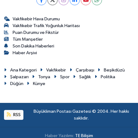
Vakfıkebir Hava Durumu
Vakfıkebir Trafik Yoğunluk Haritası
Puan Durumu ve Fikstür
Tüm Manşetler
Son Dakika Haberleri
Haber Arşivi
Ana Kategori
Vakfıkebir
Çarşıbaşı
Beşikdüzü
Şalpazarı
Tonya
Spor
Sağlık
Politika
Düğün
Künye
Büyükliman Postası Gazetesi © 2004. Her hakkı
RSS
saklıdır.
Haber Yazılımı:
TE Bilişim