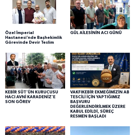
Özel İmperial
GÜL AİLESİNİN ACI GÜNÜ
Hastanesi’nde Başhekimlik
Görevinde Devir Teslim
KEBİR SÜT’ÜN KURUCUSU
VAKFIKEBİR EKMEĞİMİZİN AB
HACI AVNİ KARADENİZ’E
TESCİLİ İÇİN YAPTIĞIMIZ
SON GÖREV
BAŞVURU
DEĞERLENDİRİLMEK ÜZERE
KABUL EDİLDİ, SÜREÇ
RESMEN BAŞLADI