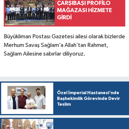
ÇARŞIBAŞI PROFİLO
MAĞAZASI HİZMETE
GİRDİ
Büyükliman Postası Gazetesi ailesi olarak bizlerde
Merhum Savaş Sağlam’a Allah’tan Rahmet,
Sağlam Ailesine sabırlar diliyoruz.
Özel İmperial Hastanesi’nde
Başhekimlik Görevinde Devir
Teslim