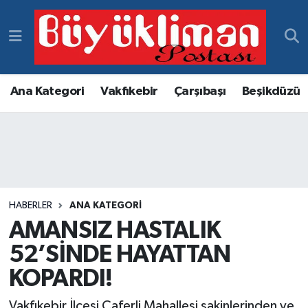
Vakfıkebir Hava Durumu
Vakfıkebir Trafik Yoğunluk Haritası
Ana Kategori
Vakfıkebir
Çarşıbaşı
Beşikdüzü
Süper Lig Puan Durumu ve Fikstür
Tüm Manşetler
Son Dakika Haberleri
HABERLER
ANA KATEGORI
AMANSIZ HASTALIK
Haber Arşivi
52’SİNDE HAYATTAN
KOPARDI!
Vakfıkebir İlçesi Caferli Mahallesi sakinlerinden ve