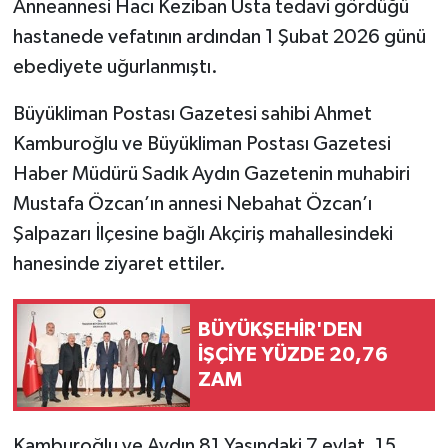
Anneannesi Hacı Keziban Usta tedavi gördüğü
hastanede vefatının ardından 1 Şubat 2026 günü
ebediyete uğurlanmıştı.
Büyükliman Postası Gazetesi sahibi Ahmet
Kamburoğlu ve Büyükliman Postası Gazetesi
Haber Müdürü Sadık Aydın Gazetenin muhabiri
Mustafa Özcan’ın annesi Nebahat Özcan’ı
Şalpazarı İlçesine bağlı Akçiriş mahallesindeki
hanesinde ziyaret ettiler.
BÜYÜKŞEHİR'DEN
İŞÇİYE YÜZDE 20,76
ZAM
Kamburoğlu ve Aydın 81 Yaşındaki 7 evlat, 15