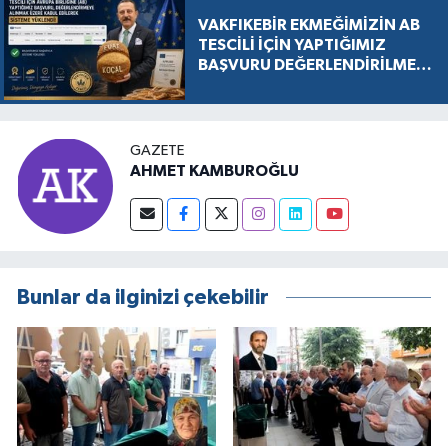
VAKFIKEBİR EKMEĞİMİZİN AB
TESCİLİ İÇİN YAPTIĞIMIZ
BAŞVURU DEĞERLENDİRİLMEK
ÜZERE KABUL EDİLDİ, SÜREÇ
RESMEN BAŞLADI
GAZETE
AHMET KAMBUROĞLU
Bunlar da ilginizi çekebilir