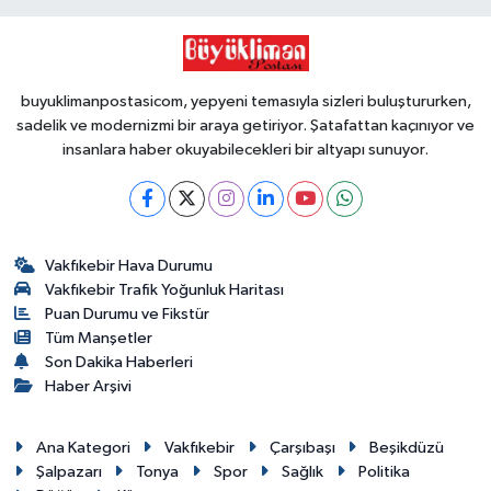
buyuklimanpostasicom, yepyeni temasıyla sizleri buluştururken,
sadelik ve modernizmi bir araya getiriyor. Şatafattan kaçınıyor ve
insanlara haber okuyabilecekleri bir altyapı sunuyor.
Vakfıkebir Hava Durumu
Vakfıkebir Trafik Yoğunluk Haritası
Puan Durumu ve Fikstür
Tüm Manşetler
Son Dakika Haberleri
Haber Arşivi
Ana Kategori
Vakfıkebir
Çarşıbaşı
Beşikdüzü
Şalpazarı
Tonya
Spor
Sağlık
Politika