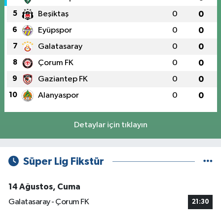
5
Beşiktaş
0
0
6
Eyüpspor
0
0
7
Galatasaray
0
0
8
Çorum FK
0
0
9
Gaziantep FK
0
0
10
Alanyaspor
0
0
Detaylar için tıklayın
Süper Lig Fikstür
14 Ağustos, Cuma
Galatasaray - Çorum FK
21:30