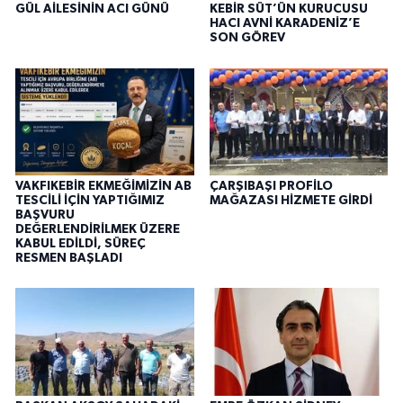
GÜL AİLESİNİN ACI GÜNÜ
KEBİR SÜT’ÜN KURUCUSU
HACI AVNİ KARADENİZ’E
SON GÖREV
VAKFIKEBİR EKMEĞİMİZİN AB
ÇARŞIBAŞI PROFİLO
TESCİLİ İÇİN YAPTIĞIMIZ
MAĞAZASI HİZMETE GİRDİ
BAŞVURU
DEĞERLENDİRİLMEK ÜZERE
KABUL EDİLDİ, SÜREÇ
RESMEN BAŞLADI