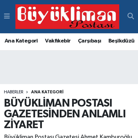
Vakfıkebir Hava Durumu
Vakfıkebir Trafik Yoğunluk Haritası
Ana Kategori
Vakfıkebir
Çarşıbaşı
Beşikdüzü
Süper Lig Puan Durumu ve Fikstür
Tüm Manşetler
Son Dakika Haberleri
HABERLER
ANA KATEGORI
BÜYÜKLİMAN POSTASI
Haber Arşivi
GAZETESİNDEN ANLAMLI
ZİYARET
Büyükliman Postası Gazetesi Ahmet Kamburoğlu