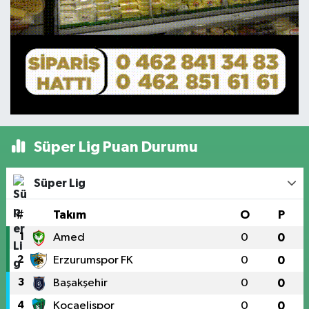
Süper Lig Puan Durumu
Süper Lig
#
Takım
O
P
1
Amed
0
0
2
Erzurumspor FK
0
0
3
Başakşehir
0
0
4
Kocaelispor
0
0