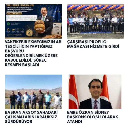
VAKFIKEBİR EKMEĞİMİZİN AB
ÇARŞIBAŞI PROFİLO
TESCİLİ İÇİN YAPTIĞIMIZ
MAĞAZASI HİZMETE GİRDİ
BAŞVURU
DEĞERLENDİRİLMEK ÜZERE
KABUL EDİLDİ, SÜREÇ
RESMEN BAŞLADI
BAŞKAN AKSOY SAHADAKİ
EMRE ÖZKAN SİDNEY
ÇALIŞMALARINI ARALIKSIZ
BAŞKONSOLOSU OLARAK
SÜRDÜRÜYOR
ATANDI