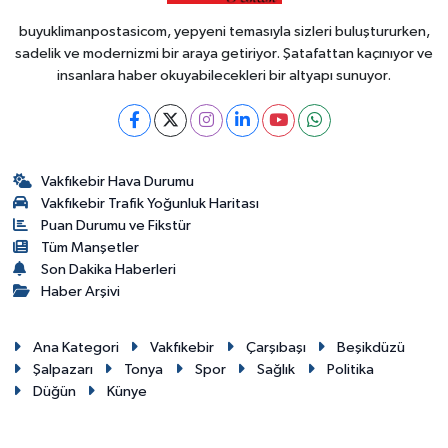
buyuklimanpostasicom, yepyeni temasıyla sizleri buluştururken,
sadelik ve modernizmi bir araya getiriyor. Şatafattan kaçınıyor ve
insanlara haber okuyabilecekleri bir altyapı sunuyor.
Vakfıkebir Hava Durumu
Vakfıkebir Trafik Yoğunluk Haritası
Puan Durumu ve Fikstür
Tüm Manşetler
Son Dakika Haberleri
Haber Arşivi
Ana Kategori
Vakfıkebir
Çarşıbaşı
Beşikdüzü
Şalpazarı
Tonya
Spor
Sağlık
Politika
Düğün
Künye