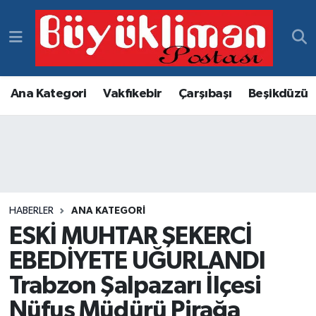
Vakfıkebir Hava Durumu
Vakfıkebir Trafik Yoğunluk Haritası
Ana Kategori
Vakfıkebir
Çarşıbaşı
Beşikdüzü
Süper Lig Puan Durumu ve Fikstür
Tüm Manşetler
Son Dakika Haberleri
HABERLER
ANA KATEGORI
ESKİ MUHTAR ŞEKERCİ
Haber Arşivi
EBEDİYETE UĞURLANDI
Trabzon Şalpazarı İlçesi
Nüfus Müdürü Pirağa