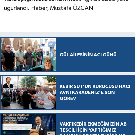
uğurlandı. Haber, Mustafa ÖZCAN
GÜL AİLESİNİN ACI GÜNÜ
KEBİR SÜT’ÜN KURUCUSU HACI
AVNİ KARADENİZ’E SON
GÖREV
VAKFIKEBİR EKMEĞİMİZİN AB
TESCİLİ İÇİN YAPTIĞIMIZ