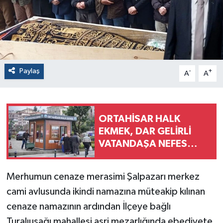
Paylaş
-
+
A
A
ORTAHİSAR HALK
EKMEK, DAR GELİRLİ
VATANDAŞA NEFES
ALDIRIYOR
Merhumun cenaze merasimi Şalpazarı merkez
cami avlusunda ikindi namazına müteakip kılınan
cenaze namazının ardından İlçeye bağlı
Turalıuşağı mahallesi asri mezarlığında ebediyete