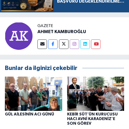
BAŞVURU DEĞERLENDİRİLMEK
ÜZERE KABUL EDİLDİ, SÜREÇ
RESMEN BAŞLADI
GAZETE
AHMET KAMBUROĞLU
Bunlar da ilginizi çekebilir
GÜL AİLESİNİN ACI GÜNÜ
KEBİR SÜT’ÜN KURUCUSU
HACI AVNİ KARADENİZ’E
SON GÖREV