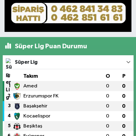
Süper Lig Puan Durumu
Süper Lig
#
Takım
O
P
1
Amed
0
0
2
Erzurumspor FK
0
0
3
Başakşehir
0
0
4
Kocaelispor
0
0
5
Beşiktaş
0
0
6