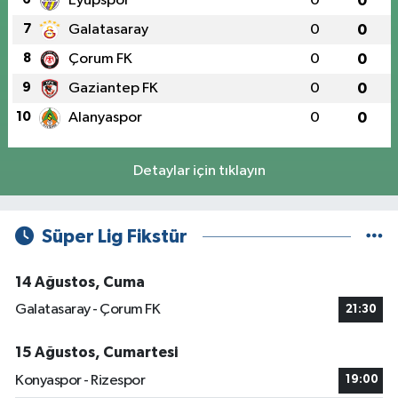
Eyüpspor
0
0
7
Galatasaray
0
0
8
Çorum FK
0
0
9
Gaziantep FK
0
0
10
Alanyaspor
0
0
Detaylar için tıklayın
Süper Lig Fikstür
14 Ağustos, Cuma
Galatasaray - Çorum FK
21:30
15 Ağustos, Cumartesi
Konyaspor - Rizespor
19:00