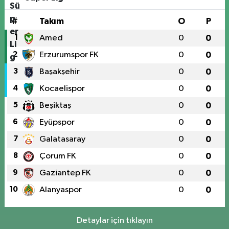
#
Takım
O
P
1
Amed
0
0
2
Erzurumspor FK
0
0
3
Başakşehir
0
0
4
Kocaelispor
0
0
5
Beşiktaş
0
0
6
Eyüpspor
0
0
7
Galatasaray
0
0
8
Çorum FK
0
0
9
Gaziantep FK
0
0
10
Alanyaspor
0
0
Detaylar için tıklayın