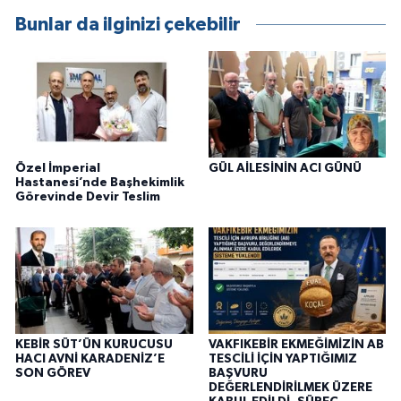
Bunlar da ilginizi çekebilir
Özel İmperial
GÜL AİLESİNİN ACI GÜNÜ
Hastanesi’nde Başhekimlik
Görevinde Devir Teslim
KEBİR SÜT’ÜN KURUCUSU
VAKFIKEBİR EKMEĞİMİZİN AB
HACI AVNİ KARADENİZ’E
TESCİLİ İÇİN YAPTIĞIMIZ
SON GÖREV
BAŞVURU
DEĞERLENDİRİLMEK ÜZERE