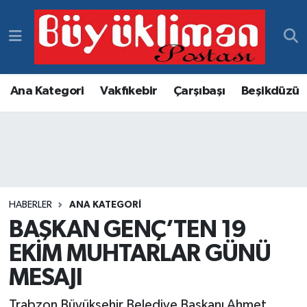
Vakfıkebir Hava Durumu
Vakfıkebir Trafik Yoğunluk Haritası
Ana Kategori
Vakfıkebir
Çarşıbaşı
Beşikdüzü
Süper Lig Puan Durumu ve Fikstür
Tüm Manşetler
Son Dakika Haberleri
HABERLER
ANA KATEGORI
BAŞKAN GENÇ’TEN 19
Haber Arşivi
EKİM MUHTARLAR GÜNÜ
MESAJI
Trabzon Büyükşehir Belediye Başkanı Ahmet