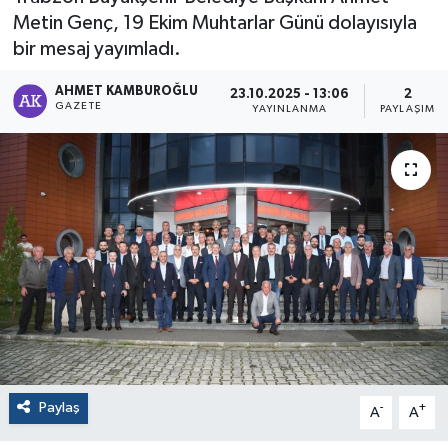
Metin Genç, 19 Ekim Muhtarlar Günü dolayısıyla
bir mesaj yayımladı.
AHMET KAMBUROĞLU
23.10.2025 - 13:06
2
GAZETE
YAYINLANMA
PAYLAŞIM
Paylaş
-
+
A
A