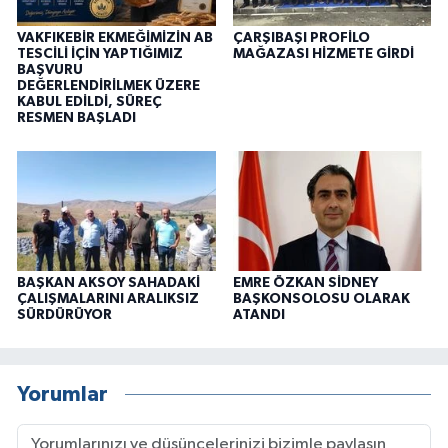
VAKFIKEBİR EKMEĞİMİZİN AB
ÇARŞIBAŞI PROFİLO
TESCİLİ İÇİN YAPTIĞIMIZ
MAĞAZASI HİZMETE GİRDİ
BAŞVURU
DEĞERLENDİRİLMEK ÜZERE
KABUL EDİLDİ, SÜREÇ
RESMEN BAŞLADI
BAŞKAN AKSOY SAHADAKİ
EMRE ÖZKAN SİDNEY
ÇALIŞMALARINI ARALIKSIZ
BAŞKONSOLOSU OLARAK
SÜRDÜRÜYOR
ATANDI
Yorumlar