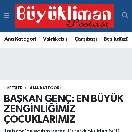
Vakfıkebir Hava Durumu
Vakfıkebir Trafik Yoğunluk Haritası
Ana Kategori
Vakfıkebir
Çarşıbaşı
Beşikdüzü
Süper Lig Puan Durumu ve Fikstür
Tüm Manşetler
Son Dakika Haberleri
HABERLER
ANA KATEGORI
BAŞKAN GENÇ: EN BÜYÜK
Haber Arşivi
ZENGİNLİĞİMİZ
ÇOCUKLARIMIZ
Trabzon’da eğitim veren 19 farklı okuldan 600