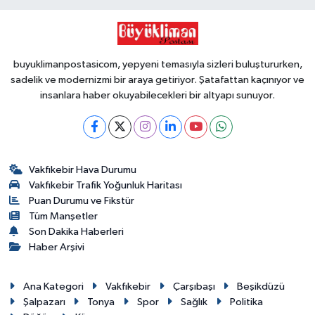
buyuklimanpostasicom, yepyeni temasıyla sizleri buluştururken,
sadelik ve modernizmi bir araya getiriyor. Şatafattan kaçınıyor ve
insanlara haber okuyabilecekleri bir altyapı sunuyor.
Vakfıkebir Hava Durumu
Vakfıkebir Trafik Yoğunluk Haritası
Puan Durumu ve Fikstür
Tüm Manşetler
Son Dakika Haberleri
Haber Arşivi
Ana Kategori
Vakfıkebir
Çarşıbaşı
Beşikdüzü
Şalpazarı
Tonya
Spor
Sağlık
Politika