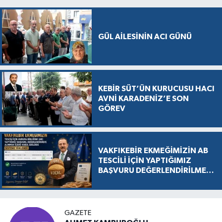
GÜL AİLESİNİN ACI GÜNÜ
KEBİR SÜT’ÜN KURUCUSU HACI
AVNİ KARADENİZ’E SON
GÖREV
VAKFIKEBİR EKMEĞİMİZİN AB
TESCİLİ İÇİN YAPTIĞIMIZ
BAŞVURU DEĞERLENDİRİLMEK
ÜZERE KABUL EDİLDİ, SÜREÇ
RESMEN BAŞLADI
GAZETE