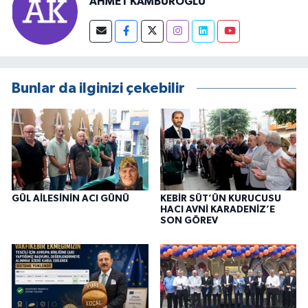
AHMET KAMBUROĞLU
Bunlar da ilginizi çekebilir
GÜL AİLESİNİN ACI GÜNÜ
KEBİR SÜT’ÜN KURUCUSU
HACI AVNİ KARADENİZ’E
SON GÖREV