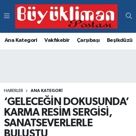
Vakfıkebir Hava Durumu
Vakfıkebir Trafik Yoğunluk Haritası
Ana Kategori
Vakfıkebir
Çarşıbaşı
Beşikdüzü
Süper Lig Puan Durumu ve Fikstür
Tüm Manşetler
Son Dakika Haberleri
HABERLER
ANA KATEGORI
‘GELECEĞİN DOKUSUNDA’
Haber Arşivi
KARMA RESİM SERGİSİ,
SANATSEVERLERLE
BULUŞTU