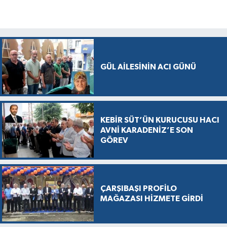
GÜL AİLESİNİN ACI GÜNÜ
KEBİR SÜT’ÜN KURUCUSU HACI
AVNİ KARADENİZ’E SON
GÖREV
ÇARŞIBAŞI PROFİLO
MAĞAZASI HİZMETE GİRDİ