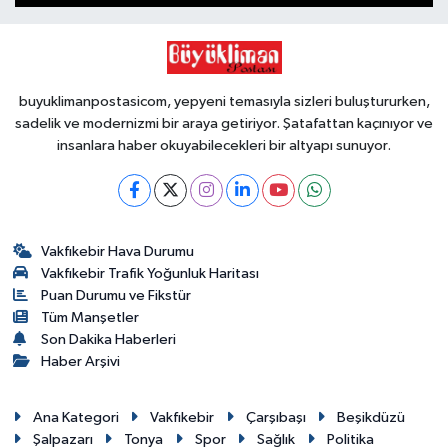
buyuklimanpostasicom, yepyeni temasıyla sizleri buluştururken,
sadelik ve modernizmi bir araya getiriyor. Şatafattan kaçınıyor ve
insanlara haber okuyabilecekleri bir altyapı sunuyor.
Vakfıkebir Hava Durumu
Vakfıkebir Trafik Yoğunluk Haritası
Puan Durumu ve Fikstür
Tüm Manşetler
Son Dakika Haberleri
Haber Arşivi
Ana Kategori
Vakfıkebir
Çarşıbaşı
Beşikdüzü
Şalpazarı
Tonya
Spor
Sağlık
Politika