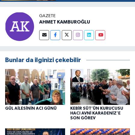
RESMEN BAŞLADI
GAZETE
AHMET KAMBUROĞLU
Bunlar da ilginizi çekebilir
GÜL AİLESİNİN ACI GÜNÜ
KEBİR SÜT’ÜN KURUCUSU
HACI AVNİ KARADENİZ’E
SON GÖREV