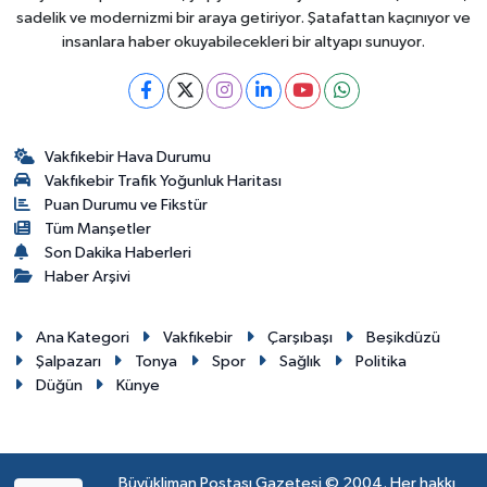
sadelik ve modernizmi bir araya getiriyor. Şatafattan kaçınıyor ve
insanlara haber okuyabilecekleri bir altyapı sunuyor.
Vakfıkebir Hava Durumu
Vakfıkebir Trafik Yoğunluk Haritası
Puan Durumu ve Fikstür
Tüm Manşetler
Son Dakika Haberleri
Haber Arşivi
Ana Kategori
Vakfıkebir
Çarşıbaşı
Beşikdüzü
Şalpazarı
Tonya
Spor
Sağlık
Politika
Düğün
Künye
Büyükliman Postası Gazetesi © 2004. Her hakkı