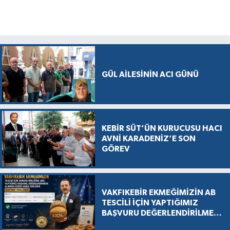
GÜL AİLESİNİN ACI GÜNÜ
KEBİR SÜT’ÜN KURUCUSU HACI
AVNİ KARADENİZ’E SON
GÖREV
VAKFIKEBİR EKMEĞİMİZİN AB
TESCİLİ İÇİN YAPTIĞIMIZ
BAŞVURU DEĞERLENDİRİLMEK
ÜZERE KABUL EDİLDİ, SÜREÇ