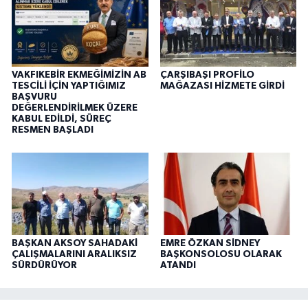
VAKFIKEBİR EKMEĞİMİZİN AB
ÇARŞIBAŞI PROFİLO
TESCİLİ İÇİN YAPTIĞIMIZ
MAĞAZASI HİZMETE GİRDİ
BAŞVURU
DEĞERLENDİRİLMEK ÜZERE
KABUL EDİLDİ, SÜREÇ
RESMEN BAŞLADI
BAŞKAN AKSOY SAHADAKİ
EMRE ÖZKAN SİDNEY
ÇALIŞMALARINI ARALIKSIZ
BAŞKONSOLOSU OLARAK
SÜRDÜRÜYOR
ATANDI