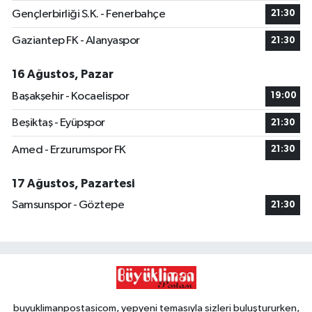
Gençlerbirliği S.K. - Fenerbahçe
21:30
Gaziantep FK - Alanyaspor
21:30
16 Ağustos, Pazar
Başakşehir - Kocaelispor
19:00
Beşiktaş - Eyüpspor
21:30
Amed - Erzurumspor FK
21:30
17 Ağustos, Pazartesi
Samsunspor - Göztepe
21:30
buyuklimanpostasicom, yepyeni temasıyla sizleri buluştururken,