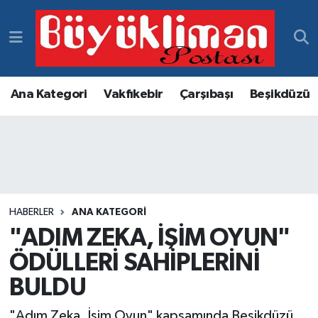
Vakfıkebir Hava Durumu
Vakfıkebir Trafik Yoğunluk Haritası
Ana Kategori
Vakfıkebir
Çarşıbaşı
Beşikdüzü
Süper Lig Puan Durumu ve Fikstür
Tüm Manşetler
Son Dakika Haberleri
HABERLER
ANA KATEGORI
"ADIM ZEKA, İŞİM OYUN"
Haber Arşivi
ÖDÜLLERİ SAHİPLERİNİ
BULDU
"Adım Zeka, İşim Oyun" kapsamında Beşikdüzü