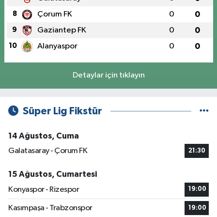
8
Çorum FK
0
0
9
Gaziantep FK
0
0
10
Alanyaspor
0
0
Detaylar için tıklayın
Süper Lig Fikstür
14 Ağustos, Cuma
Galatasaray - Çorum FK
21:30
15 Ağustos, Cumartesi
Konyaspor - Rizespor
19:00
Kasımpaşa - Trabzonspor
19:00