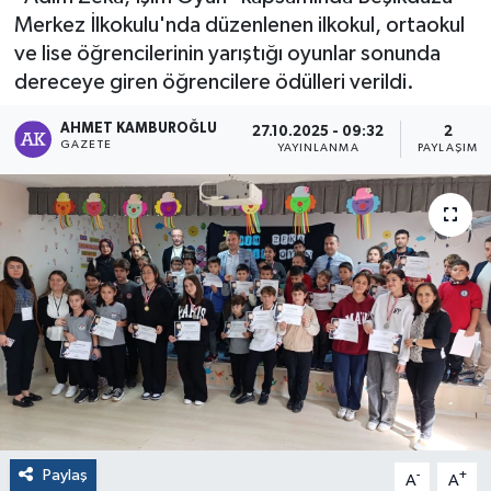
Merkez İlkokulu'nda düzenlenen ilkokul, ortaokul
ve lise öğrencilerinin yarıştığı oyunlar sonunda
dereceye giren öğrencilere ödülleri verildi.
AHMET KAMBUROĞLU
27.10.2025 - 09:32
2
GAZETE
YAYINLANMA
PAYLAŞIM
Paylaş
-
+
A
A