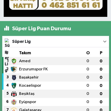
Süper Lig Puan Durumu
Süper Lig
#
Takım
O
P
1
Amed
0
0
2
Erzurumspor FK
0
0
3
Başakşehir
0
0
4
Kocaelispor
0
0
5
Beşiktaş
0
0
6
Eyüpspor
0
0
7
Galatasaray
0
0