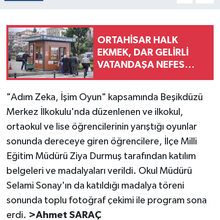
ORTAHİSAR HALK
EKMEK, DAR GELİRLİ
VATANDAŞA NEFES
ALDIRIYOR
"Adım Zeka, İşim Oyun" kapsamında Beşikdüzü
Merkez İlkokulu'nda düzenlenen ve ilkokul,
ortaokul ve lise öğrencilerinin yarıştığı oyunlar
sonunda dereceye giren öğrencilere, İlçe Milli
Eğitim Müdürü Ziya Durmuş tarafından katılım
belgeleri ve madalyaları verildi. Okul Müdürü
Selami Sonay'ın da katıldığı madalya töreni
sonunda toplu fotoğraf çekimi ile program sona
erdi.
>Ahmet SARAÇ