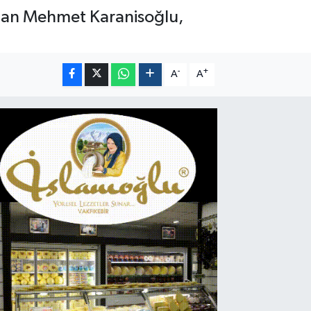
tanan Mehmet Karanisoğlu,
-
+
A
A