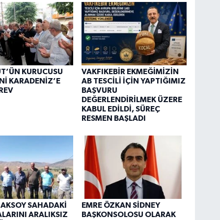
ÜT’ÜN KURUCUSU
VAKFIKEBİR EKMEĞİMİZİN
Nİ KARADENİZ’E
AB TESCİLİ İÇİN YAPTIĞIMIZ
REV
BAŞVURU
DEĞERLENDİRİLMEK ÜZERE
KABUL EDİLDİ, SÜREÇ
RESMEN BAŞLADI
 AKSOY SAHADAKİ
EMRE ÖZKAN SİDNEY
LARINI ARALIKSIZ
BAŞKONSOLOSU OLARAK