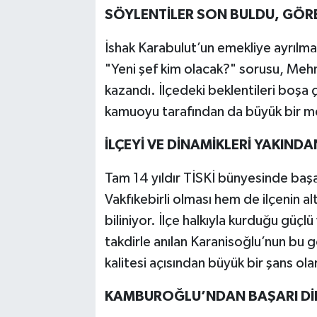
SÖYLENTİLER SON BULDU, GÖRE
İshak Karabulut’un emekliye ayrıl
"Yeni şef kim olacak?" sorusu, Meh
kazandı. İlçedeki beklentileri boşa 
kamuoyu tarafından da büyük bir me
İLÇEYİ VE DİNAMİKLERİ YAKINDA
Tam 14 yıldır TİSKİ bünyesinde ba
Vakfıkebirli olması hem de ilçenin a
biliniyor. İlçe halkıyla kurduğu güç
takdirle anılan Karanisoğlu’nun bu gö
kalitesi açısından büyük bir şans ola
KAMBUROĞLU’NDAN BAŞARI Dİ