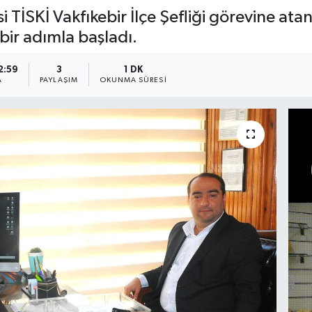
 TİSKİ Vakfıkebir İlçe Şefliği görevine a
 bir adımla başladı.
2:59
3
1 DK
A
PAYLAŞIM
OKUNMA SÜRESI