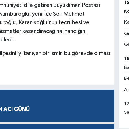
1
uniyeti dile getiren Büyükliman Postası
Ko
 Kamburoğlu, yeni İlçe Şefi Mehmet
uroğlu, Karanisoğlu’nun tecrübesi ve
Ka
 hizmetler kazandıracağına inandığını
Ge
diledi.
Ga
lçesini iyi tanıyan bir ismin bu görevde olması
1
Ba
Be
Am
1
N ACI GÜNÜ
Sa