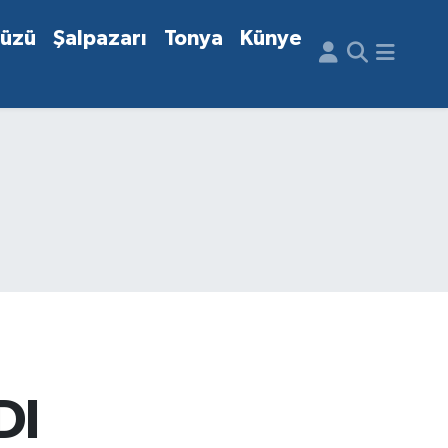
düzü
Şalpazarı
Tonya
Künye
DI