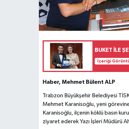
BUKET İLE Ş
İçeriği Görünt
Haber, Mehmet Bülent ALP
Trabzon Büyükşehir Belediyesi TİSKİ
Mehmet Karanisoğlu, yeni görevine h
Karanisoğlu, ilçenin köklü basın kur
ziyaret ederek Yazı İşleri Müdürü A