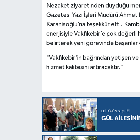
Nezaket ziyaretinden duyduğu memn
Gazetesi Yazı İşleri Müdürü Ahmet
Karanisoğlu’na teşekkür etti. Kamb
enerjisiyle Vakfıkebir’e çok değerli
belirterek yeni görevinde başarılar 
"Vakfıkebir'in bağrından yetişen ve i
hizmet kalitesini artıracaktır."
EDITÖRÜN SEÇTIĞI
GÜL AİLESİNİ