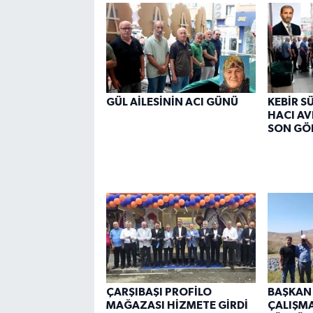
GÜL AİLESİNİN ACI GÜNÜ
KEBİR S
HACI AV
SON GÖ
ÇARŞIBAŞI PROFİLO
BAŞKAN
MAĞAZASI HİZMETE GİRDİ
ÇALIŞMA