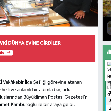
EVKİ DÜNYA EVİNE GİRDİLER
üle
 Vakfıkebir İlçe Şefliği görevine atanan
ızlı ve anlamlı bir adımla başladı.
uluşlarından Büyükliman Postası Gazetesi’ni
hmet Kamburoğlu ile bir araya geldi.