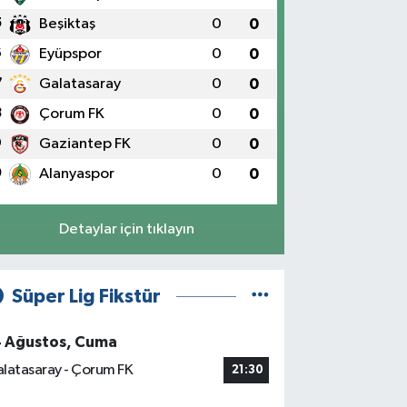
5
Beşiktaş
0
0
6
Eyüpspor
0
0
7
Galatasaray
0
0
8
Çorum FK
0
0
9
Gaziantep FK
0
0
0
Alanyaspor
0
0
Detaylar için tıklayın
Süper Lig Fikstür
4 Ağustos, Cuma
latasaray - Çorum FK
21:30