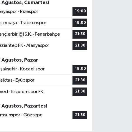
5 Ağustos, Cumartesi
nyaspor - Rizespor
19:00
sımpaşa - Trabzonspor
19:00
nçlerbirliği S.K. - Fenerbahçe
21:30
ziantep FK - Alanyaspor
21:30
6 Ağustos, Pazar
şakşehir - Kocaelispor
19:00
şiktaş - Eyüpspor
21:30
ed - Erzurumspor FK
21:30
7 Ağustos, Pazartesi
msunspor - Göztepe
21:30