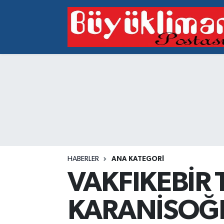
Vakfıkebir Hava Durumu
Vakfıkebir Trafik Yoğunluk Haritası
Süper Lig Puan Durumu ve Fikstür
Tüm Manşetler
Son Dakika Haberleri
HABERLER
ANA KATEGORI
Haber Arşivi
VAKFIKEBİR 
KARANİSOĞL