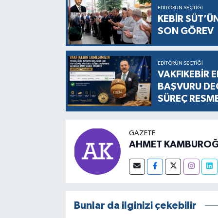
EDITÖRÜN SEÇTIĞI
KEBİR SÜT’Ü
SON GÖREV
EDITÖRÜN SEÇTIĞI
VAKFIKEBİR E
BAŞVURU DEĞ
SÜREÇ RESM
GAZETE
AHMET KAMBUROĞ
Bunlar da ilginizi çekebilir