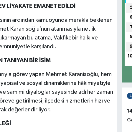
V LİYAKATE EMANET EDİLDİ
masının ardından kamuoyunda merakla beklenen
met Karanisoğlu’nun atanmasıyla netlik
çıkarmayan bu atama, Vakfıkebir halkı ve
mnuniyetle karşılandı.
1
N TANIYAN BİR İSİM
şarıyla görev yapan Mehmet Karanisoğlu, hem
ltyapısal ve sosyal dinamiklerine hâkimiyetiyle
lü ve samimi diyaloglar sayesinde adı her zaman
reve getirilmesi, ilçedeki hizmetlerin hızı ve
rak değerlendiriliyor.
1
Ga
LEĞİ