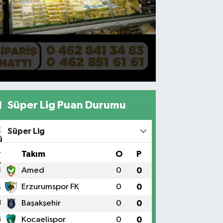
Süper Lig Puan Durumu
Süper Lig
#
Takım
O
P
1
Amed
0
0
2
Erzurumspor FK
0
0
3
Başakşehir
0
0
4
Kocaelispor
0
0