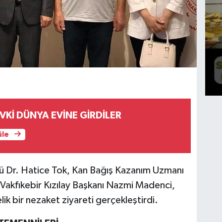
EVKİ DÜNYA EVİNE GİRDİLER
üle
ü Dr. Hatice Tok, Kan Bağış Kazanım Uzmanı
 Vakfıkebir Kızılay Başkanı Nazmi Madenci,
ik bir nezaket ziyareti gerçekleştirdi.