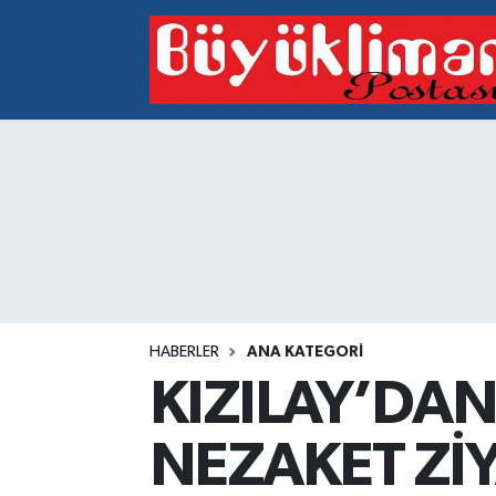
Vakfıkebir Hava Durumu
Vakfıkebir Trafik Yoğunluk Haritası
Süper Lig Puan Durumu ve Fikstür
Tüm Manşetler
Son Dakika Haberleri
HABERLER
ANA KATEGORI
Haber Arşivi
KIZILAY’DA
NEZAKET ZİY