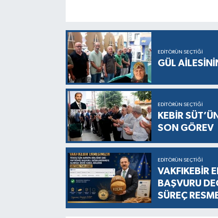
EDITÖRÜN SEÇTIĞI
GÜL AİLESİNİ
EDITÖRÜN SEÇTIĞI
KEBİR SÜT’Ü
SON GÖREV
EDITÖRÜN SEÇTIĞI
VAKFIKEBİR E
BAŞVURU DEĞ
SÜREÇ RESM