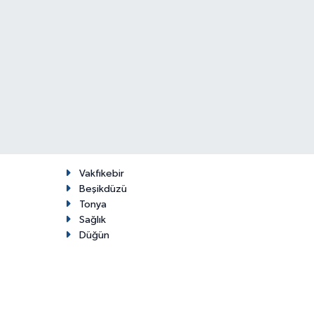
Vakfıkebir
Beşikdüzü
Tonya
Sağlık
Düğün