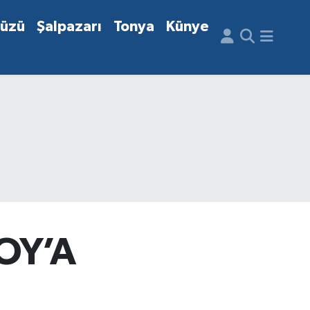
düzü
Şalpazarı
Tonya
Künye
OY’A