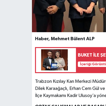
Haber, Mehmet Bülent ALP
BUKET İLE Ş
İçeriği Görünt
Trabzon Kızılay Kan Merkezi Müdür
Dilek Karaağaçlı, Erhan Cem Gül ve
İlçe Kaymakamı Kadir Ulusoy’a yönel