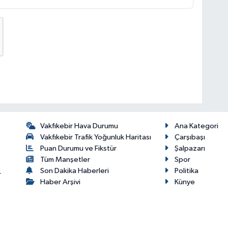
Vakfıkebir Hava Durumu
Ana Kategori
Vakfıkebir Trafik Yoğunluk Haritası
Çarşıbaşı
Puan Durumu ve Fikstür
Şalpazarı
Tüm Manşetler
Spor
Son Dakika Haberleri
Politika
r
Haber Arşivi
Künye