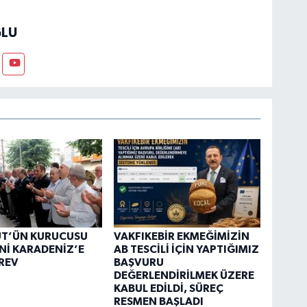
LU
ÜT’ÜN KURUCUSU
VAKFIKEBİR EKMEĞİMİZİN
Nİ KARADENİZ’E
AB TESCİLİ İÇİN YAPTIĞIMIZ
REV
BAŞVURU
DEĞERLENDİRİLMEK ÜZERE
KABUL EDİLDİ, SÜREÇ
RESMEN BAŞLADI