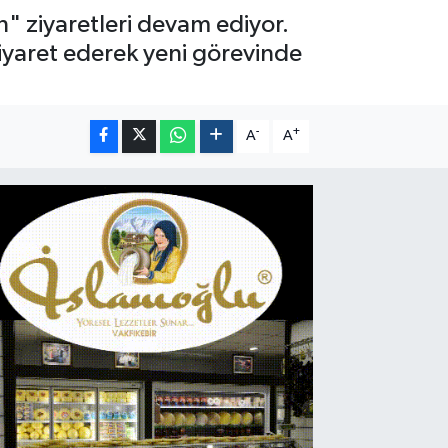
" ziyaretleri devam ediyor.
yaret ederek yeni görevinde
-
+
A
A