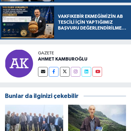
VAKFIKEBİR EKMEĞİMİZİN AB
TESCİLİ İÇİN YAPTIĞIMIZ
BAŞVURU DEĞERLENDİRİLMEK
ÜZERE KABUL EDİLDİ, SÜREÇ
RESMEN BAŞLADI
GAZETE
AHMET KAMBUROĞLU
Bunlar da ilginizi çekebilir