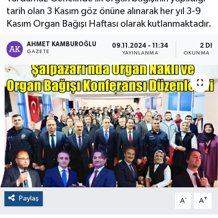
tarih olan 3 Kasım göz önüne alınarak her yıl 3-9
Kasım Organ Bağışı Haftası olarak kutlanmaktadır.
AHMET KAMBUROĞLU
09.11.2024 - 11:34
2 DK
GAZETE
YAYINLANMA
OKUNMA SÜ
Paylaş
-
+
A
A