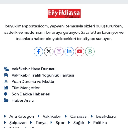
buyuklimanpostasicom, yepyeni temasıyla sizleri buluştururken,
sadelik ve modernizmi bir araya getiriyor. Şatafattan kaçınıyor ve
insanlara haber okuyabilecekleri bir altyapı sunuyor.
Vakfıkebir Hava Durumu
Vakfıkebir Trafik Yoğunluk Haritası
Puan Durumu ve Fikstür
Tüm Manşetler
Son Dakika Haberleri
Haber Arşivi
Ana Kategori
Vakfıkebir
Çarşıbaşı
Beşikdüzü
Şalpazarı
Tonya
Spor
Sağlık
Politika