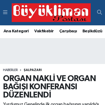
Vakfıkebir Hava Durumu
Vakfıkebir Trafik Yoğunluk Haritası
Ana Kategori
Vakfıkebir
Çarşıbaşı
Beşikdüzü
Süper Lig Puan Durumu ve Fikstür
Tüm Manşetler
Son Dakika Haberleri
HABERLER
ŞALPAZARI
ORGAN NAKLİ VE ORGAN
Haber Arşivi
BAĞIŞI KONFERANSI
DÜZENLENDİ
Yurdumuz Genelinde ilk organ bağışının yapıldığı