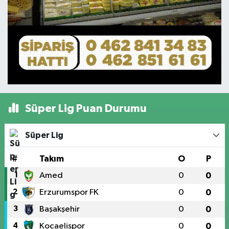
Süper Lig Puan Durumu
Süper Lig
#
Takım
O
P
1
Amed
0
0
2
Erzurumspor FK
0
0
3
Başakşehir
0
0
4
Kocaelispor
0
0