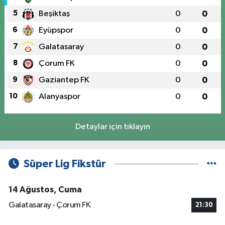
5
Beşiktaş
0
0
6
Eyüpspor
0
0
7
Galatasaray
0
0
8
Çorum FK
0
0
9
Gaziantep FK
0
0
10
Alanyaspor
0
0
Detaylar için tıklayın
Süper Lig Fikstür
14 Ağustos, Cuma
Galatasaray - Çorum FK
21:30