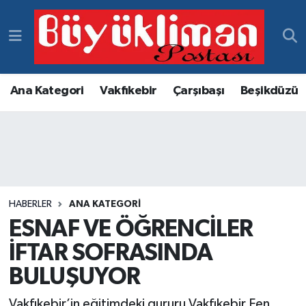
Vakfıkebir Hava Durumu
Vakfıkebir Trafik Yoğunluk Haritası
Ana Kategori
Vakfıkebir
Çarşıbaşı
Beşikdüzü
Süper Lig Puan Durumu ve Fikstür
Tüm Manşetler
Son Dakika Haberleri
HABERLER
ANA KATEGORI
ESNAF VE ÖĞRENCİLER
Haber Arşivi
İFTAR SOFRASINDA
BULUŞUYOR
Vakfıkebir’in eğitimdeki gururu Vakfıkebir Fen