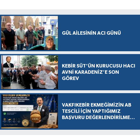
GÜL AİLESİNİN ACI GÜNÜ
KEBİR SÜT’ÜN KURUCUSU HACI
AVNİ KARADENİZ’E SON
GÖREV
VAKFIKEBİR EKMEĞİMİZİN AB
TESCİLİ İÇİN YAPTIĞIMIZ
BAŞVURU DEĞERLENDİRİLMEK
ÜZERE KABUL EDİLDİ, SÜREÇ
RESMEN BAŞLADI