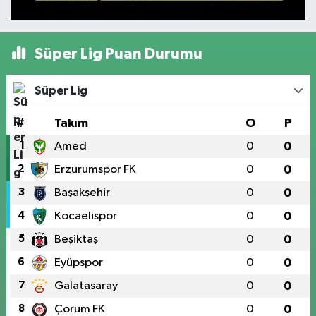
Süper Lig Puan Durumu
Süper Lig
#
Takım
O
P
1
Amed
0
0
2
Erzurumspor FK
0
0
3
Başakşehir
0
0
4
Kocaelispor
0
0
5
Beşiktaş
0
0
6
Eyüpspor
0
0
7
Galatasaray
0
0
8
Çorum FK
0
0