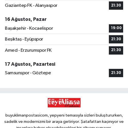
Gaziantep FK - Alanyaspor
21:30
16 Ağustos, Pazar
Başakşehir - Kocaelispor
19:00
Beşiktaş - Eyüpspor
21:30
Amed - Erzurumspor FK
21:30
17 Ağustos, Pazartesi
Samsunspor - Göztepe
21:30
buyuklimanpostasicom, yepyeni temasıyla sizleri buluştururken,
sadelik ve modernizmi bir araya getiriyor. Şatafattan kaçınıyor ve
insanlara haber okuyabilecekleri bir altyapı sunuyor.