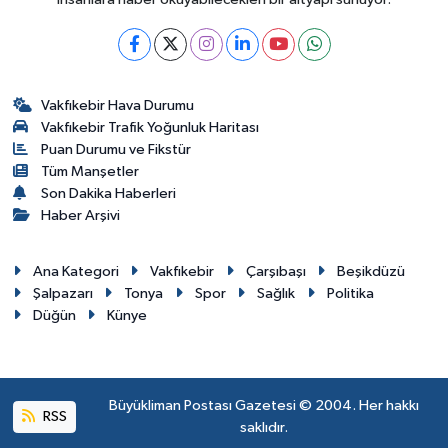
Vakfıkebir Hava Durumu
Vakfıkebir Trafik Yoğunluk Haritası
Puan Durumu ve Fikstür
Tüm Manşetler
Son Dakika Haberleri
Haber Arşivi
Ana Kategori
Vakfıkebir
Çarşıbaşı
Beşikdüzü
Şalpazarı
Tonya
Spor
Sağlık
Politika
Düğün
Künye
Büyükliman Postası Gazetesi © 2004. Her hakkı
RSS
saklıdır.