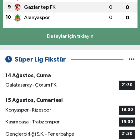
9
Gaziantep FK
0
0
10
Alanyaspor
0
0
Detaylar için tıklayın
Süper Lig Fikstür
14 Ağustos, Cuma
Galatasaray - Çorum FK
21:30
15 Ağustos, Cumartesi
Konyaspor - Rizespor
19:00
Kasımpaşa - Trabzonspor
19:00
Gençlerbirliği S.K. - Fenerbahçe
21:30