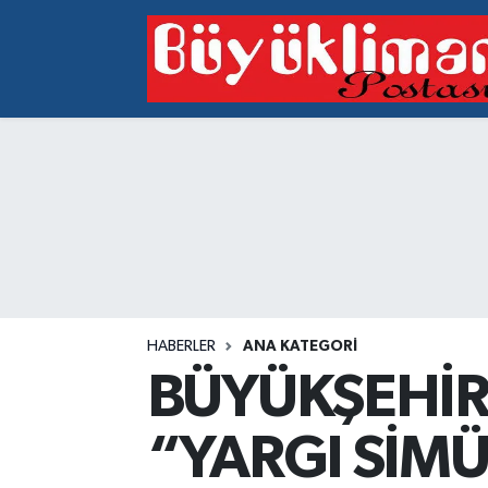
Vakfıkebir Hava Durumu
Vakfıkebir Trafik Yoğunluk Haritası
Süper Lig Puan Durumu ve Fikstür
Tüm Manşetler
Son Dakika Haberleri
HABERLER
ANA KATEGORI
Haber Arşivi
BÜYÜKŞEHİR
“YARGI SİM