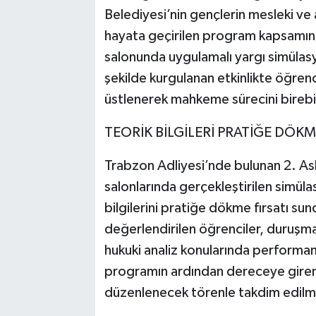
Belediyesi’nin gençlerin mesleki ve
hayata geçirilen program kapsamında
salonunda uygulamalı yargı simüla
şekilde kurgulanan etkinlikte öğrenci
üstlenerek mahkeme sürecini birebir
TEORİK BİLGİLERİ PRATİĞE DÖK
Trabzon Adliyesi’nde bulunan 2. A
salonlarında gerçekleştirilen simül
bilgilerini pratiğe dökme fırsatı su
değerlendirilen öğrenciler, duruşma
hukuki analiz konularında performan
programın ardından dereceye giren ö
düzenlenecek törenle takdim edilme