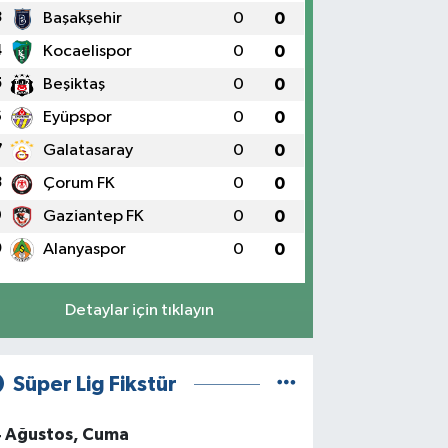
3
Başakşehir
0
0
4
Kocaelispor
0
0
5
Beşiktaş
0
0
6
Eyüpspor
0
0
7
Galatasaray
0
0
8
Çorum FK
0
0
9
Gaziantep FK
0
0
0
Alanyaspor
0
0
Detaylar için tıklayın
Süper Lig Fikstür
4 Ağustos, Cuma