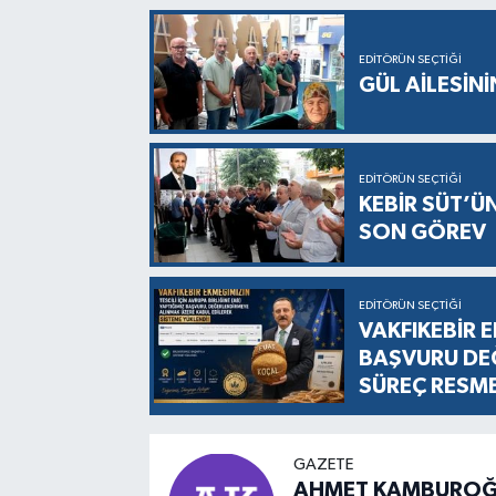
EDITÖRÜN SEÇTIĞI
GÜL AİLESİNİ
EDITÖRÜN SEÇTIĞI
KEBİR SÜT’Ü
SON GÖREV
EDITÖRÜN SEÇTIĞI
VAKFIKEBİR E
BAŞVURU DEĞ
SÜREÇ RESM
GAZETE
AHMET KAMBUROĞ