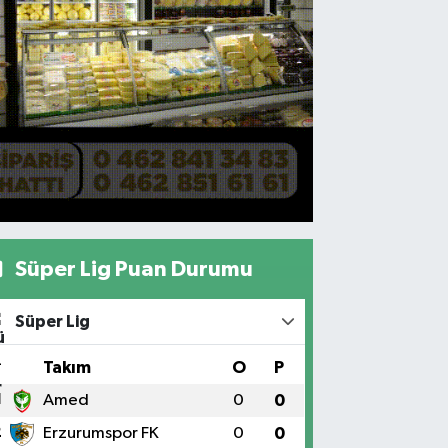
Süper Lig Puan Durumu
Süper Lig
#
Takım
O
P
1
Amed
0
0
2
Erzurumspor FK
0
0