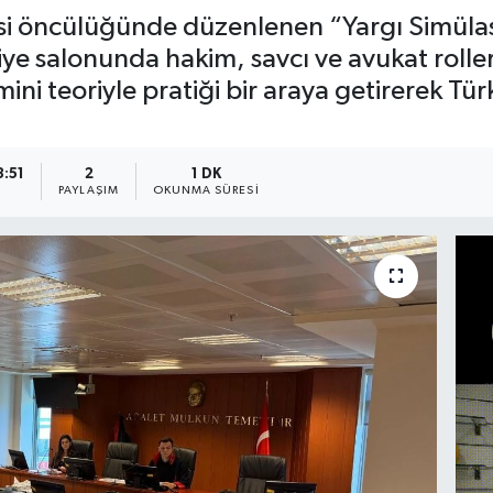
si öncülüğünde düzenlenen “Yargı Simüla
dliye salonunda hakim, savcı ve avukat roll
ni teoriyle pratiği bir araya getirerek Tür
3:51
2
1 DK
A
PAYLAŞIM
OKUNMA SÜRESI