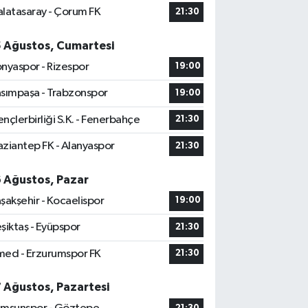
latasaray - Çorum FK
21:30
5 Ağustos, Cumartesi
nyaspor - Rizespor
19:00
sımpaşa - Trabzonspor
19:00
nçlerbirliği S.K. - Fenerbahçe
21:30
ziantep FK - Alanyaspor
21:30
6 Ağustos, Pazar
şakşehir - Kocaelispor
19:00
şiktaş - Eyüpspor
21:30
ed - Erzurumspor FK
21:30
7 Ağustos, Pazartesi