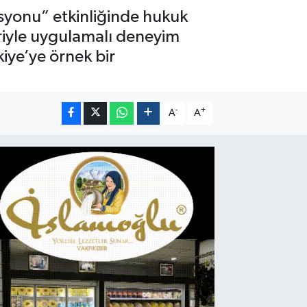
syonu” etkinliğinde hukuk
eriyle uygulamalı deneyim
kiye’ye örnek bir
-
+
A
A