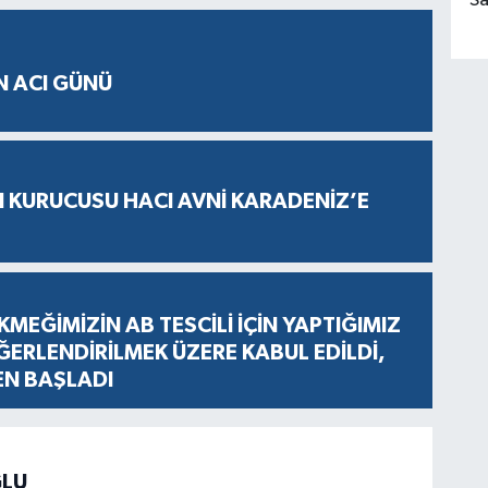
Sa
N ACI GÜNÜ
N KURUCUSU HACI AVNİ KARADENİZ’E
KMEĞİMİZİN AB TESCİLİ İÇİN YAPTIĞIMIZ
ERLENDİRİLMEK ÜZERE KABUL EDİLDİ,
EN BAŞLADI
LU