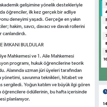
 akademik gelişimine yönelik destekleriyle
 öğrenciler, ilk kez gerçek bir adliye
syonu deneyimi yaşadı. Gerçeğe en yakın
ler; hakim, savcı, davacı ve davalı rollerini
 canlandırdı.
ME İMKANI BULDULAR
sliye Mahkemesi ve 1. Aile Mahkemesi
1
asyon programı, hukuk öğrencilerine teorik
ndu. Alanında uzman jüri üyeleri tarafından
 yönetimi, savunma teknikleri, hitabet ve
s sergiledi. Yoğun katılım ve büyük ilgi gören
ğrencilere ödüllerinin, bu hafta içerisinde
si planlanıyor.
1