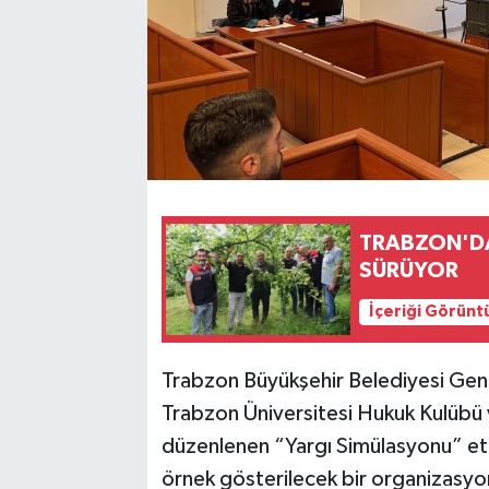
TRABZON'DA
SÜRÜYOR
İçeriği Görünt
Trabzon Büyükşehir Belediyesi Gen
Trabzon Üniversitesi Hukuk Kulübü v
düzenlenen “Yargı Simülasyonu” etki
örnek gösterilecek bir organizasyo