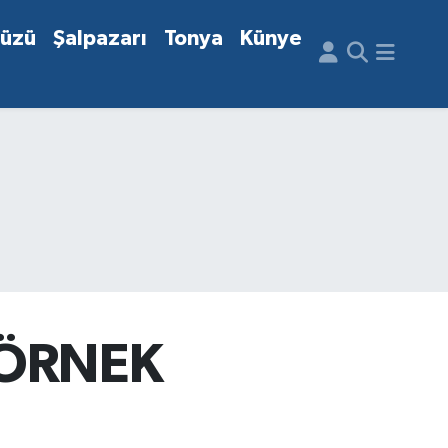
düzü
Şalpazarı
Tonya
Künye
 ÖRNEK