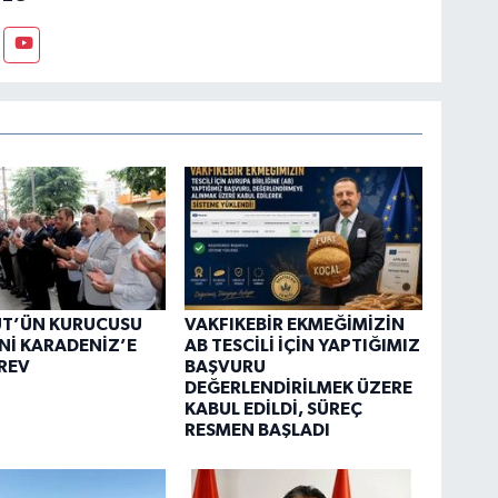
ÜT’ÜN KURUCUSU
VAKFIKEBİR EKMEĞİMİZİN
Nİ KARADENİZ’E
AB TESCİLİ İÇİN YAPTIĞIMIZ
REV
BAŞVURU
DEĞERLENDİRİLMEK ÜZERE
KABUL EDİLDİ, SÜREÇ
RESMEN BAŞLADI