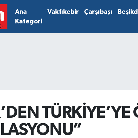
Ana
Vakfıkebir
Çarşıbaşı
Beşik
Kategori
’DEN TÜRKİYE’YE
ÜLASYONU”