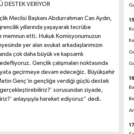
Ü DESTEK VERİYOR
Ga
çlik Meclisi Başkanı Abdurrahman Can Aydın,
1
rencilik yıllarında yaşayarak tecrübe
Ko
siyle memnun etti. Hukuk Komisyonumuzun
Ka
nyesinde yer alan avukat arkadaşlarımızın
Ge
nında çok daha büyük ve kapsamlı
defliyoruz. Gençlik çalışmaları noktasında
Ga
 hayata geçirmeye devam edeceğiz. Büyükşehir
1
etin Genç’in gençliğe verdiği güçlü destek
Ba
l gerçekleştirebiliriz?’ sorusundan ziyade,
iriz?’ anlayışıyla hareket ediyoruz” dedi.
Be
Am
1