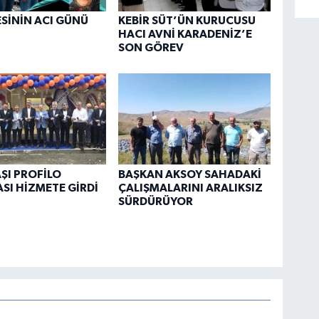
ESİNİN ACI GÜNÜ
KEBİR SÜT’ÜN KURUCUSU
HACI AVNİ KARADENİZ’E
SON GÖREV
ŞI PROFİLO
BAŞKAN AKSOY SAHADAKİ
I HİZMETE GİRDİ
ÇALIŞMALARINI ARALIKSIZ
SÜRDÜRÜYOR