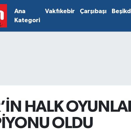
Ana
Vakfıkebir
Çarşıbaşı
Beşik
Kategori
İN HALK OYUNLARI
PİYONU OLDU