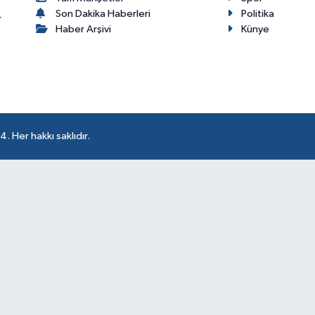
Son Dakika Haberleri
Politika
r
Haber Arşivi
Künye
 Her hakkı saklıdır.