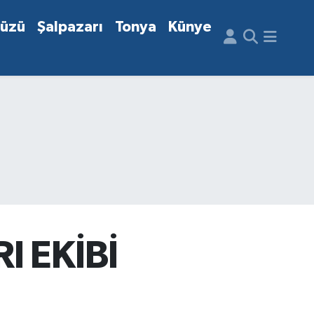
düzü
Şalpazarı
Tonya
Künye
 EKİBİ