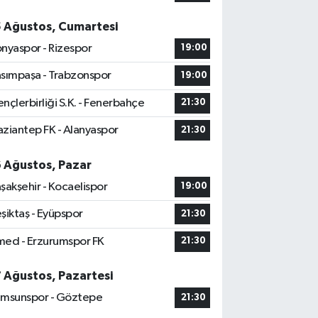
5 Ağustos, Cumartesi
nyaspor - Rizespor
19:00
sımpaşa - Trabzonspor
19:00
nçlerbirliği S.K. - Fenerbahçe
21:30
ziantep FK - Alanyaspor
21:30
6 Ağustos, Pazar
şakşehir - Kocaelispor
19:00
şiktaş - Eyüpspor
21:30
ed - Erzurumspor FK
21:30
7 Ağustos, Pazartesi
msunspor - Göztepe
21:30