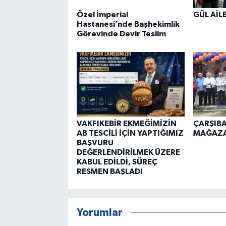
Özel İmperial
GÜL AİL
Hastanesi’nde Başhekimlik
Görevinde Devir Teslim
VAKFIKEBİR EKMEĞİMİZİN
ÇARŞIBA
AB TESCİLİ İÇİN YAPTIĞIMIZ
MAĞAZAS
BAŞVURU
DEĞERLENDİRİLMEK ÜZERE
KABUL EDİLDİ, SÜREÇ
RESMEN BAŞLADI
Yorumlar