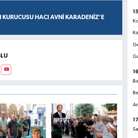
1
N KURUCUSU HACI AVNİ KARADENİZ’E
Ko
Ka
Ge
LU
Ga
1
Ba
Be
Am
1
Sa