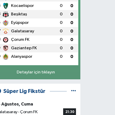
4
Kocaelispor
0
0
5
Beşiktaş
0
0
6
Eyüpspor
0
0
7
Galatasaray
0
0
8
Çorum FK
0
0
9
Gaziantep FK
0
0
0
Alanyaspor
0
0
Detaylar için tıklayın
Süper Lig Fikstür
4 Ağustos, Cuma
latasaray - Çorum FK
21:30