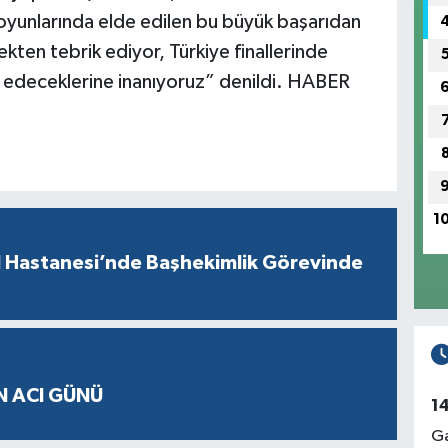
 oyunlarında elde edilen bu büyük başarıdan
kten tebrik ediyor, Türkiye finallerinde
l edeceklerine inanıyoruz” denildi. HABER
1
l Hastanesi’nde Başhekimlik Görevinde
N ACI GÜNÜ
1
Ga