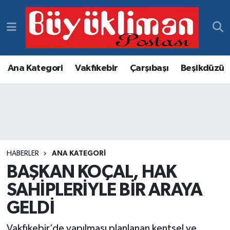
Vakfıkebir Hava Durumu
Vakfıkebir Trafik Yoğunluk Haritası
Ana Kategori
Vakfıkebir
Çarşıbaşı
Beşikdüzü
Süper Lig Puan Durumu ve Fikstür
Tüm Manşetler
Son Dakika Haberleri
HABERLER
ANA KATEGORI
BAŞKAN KOÇAL, HAK
Haber Arşivi
SAHİPLERİYLE BİR ARAYA
GELDİ
Vakfıkebir’de yapılması planlanan kentsel ve