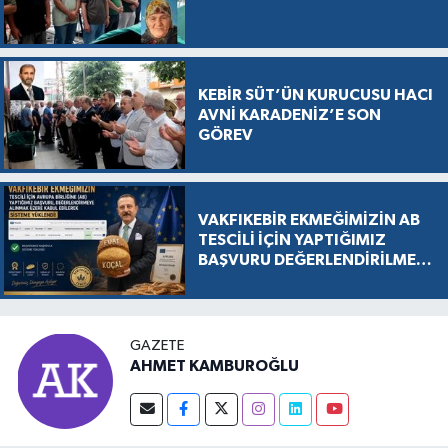
KEBİR SÜT’ÜN KURUCUSU HACI
AVNİ KARADENİZ’E SON
GÖREV
VAKFIKEBİR EKMEĞİMİZİN AB
TESCİLİ İÇİN YAPTIĞIMIZ
BAŞVURU DEĞERLENDİRİLMEK
ÜZERE KABUL EDİLDİ, SÜREÇ
RESMEN BAŞLADI
GAZETE
AHMET KAMBUROĞLU