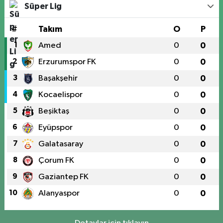
Süper Lig
#
Takım
O
P
1
Amed
0
0
2
Erzurumspor FK
0
0
3
Başakşehir
0
0
4
Kocaelispor
0
0
5
Beşiktaş
0
0
6
Eyüpspor
0
0
7
Galatasaray
0
0
8
Çorum FK
0
0
9
Gaziantep FK
0
0
10
Alanyaspor
0
0