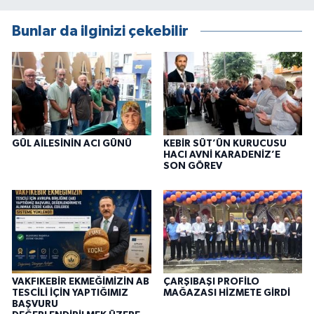
Bunlar da ilginizi çekebilir
GÜL AİLESİNİN ACI GÜNÜ
KEBİR SÜT’ÜN KURUCUSU
HACI AVNİ KARADENİZ’E
SON GÖREV
VAKFIKEBİR EKMEĞİMİZİN AB
ÇARŞIBAŞI PROFİLO
TESCİLİ İÇİN YAPTIĞIMIZ
MAĞAZASI HİZMETE GİRDİ
BAŞVURU